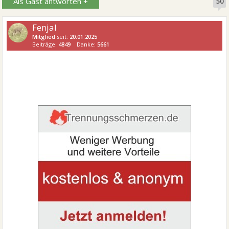
Als Gast antworten +
50
Fenjal
Mitglied
seit:
20.01.2025
Beiträge:
4849
Danke:
5661