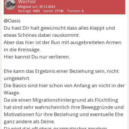
Worrior
Mitglied
seit:
25.12.2024
Beiträge:
9455
Danke:
27740
Themen:
6
@Oasis
Du hast Dir halt gewünscht dass alles klappt und
etwas Schönes dabei rauskommt.
Aber das hier ist der Run mit ausgebreiteten Armen
in die Kreissäge.
Hier kannst Du nur verlieren.
Ehe kann das Ergebnis einer Beziehung sein, nicht
umgekehrt.
Die Basics sind hier schon von Anfang an nicht in der
Waage.
Da sie einen Migrationshintergrund als Flüchtling
hat sind sehr wahrscheinlich ihre Beweggründe und
Motivationen für ihre Beziehung und eventuelle Ehe
ganz andere als Deine.
Da wird das oft etwas pragmatischer gesehen.