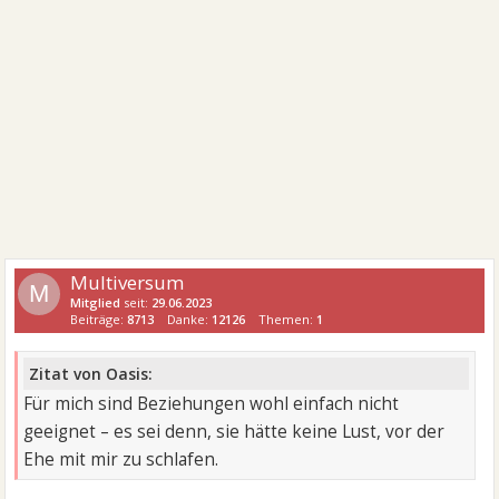
Multiversum
M
Mitglied
seit:
29.06.2023
Beiträge:
8713
Danke:
12126
Themen:
1
Zitat von Oasis:
Für mich sind Beziehungen wohl einfach nicht
geeignet – es sei denn, sie hätte keine Lust, vor der
Ehe mit mir zu schlafen.