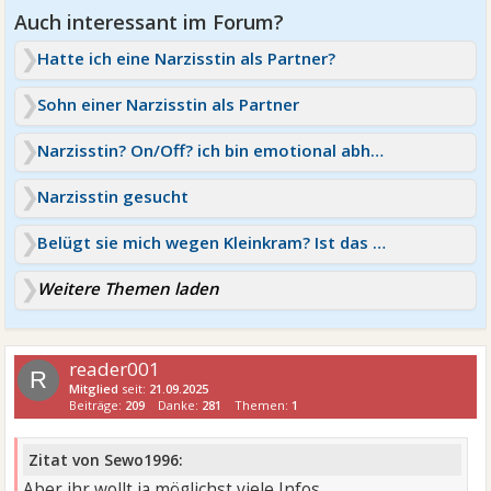
Hatte ich eine Narzisstin als Partner?
Sohn einer Narzisstin als Partner
Narzisstin? On/Off? ich bin emotional abhängig
Narzisstin gesucht
Belügt sie mich wegen Kleinkram? Ist das eine Störung?
Weitere Themen laden
reader001
R
Mitglied
seit:
21.09.2025
Beiträge:
209
Danke:
281
Themen:
1
Zitat von Sewo1996:
Aber ihr wollt ja möglichst viele Infos