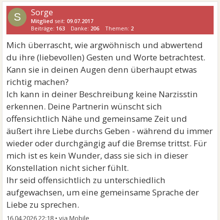
Sorge
S
Mitglied
seit:
09.07.2017
Beiträge:
163
Danke:
206
Themen:
2
Mich überrascht, wie argwöhnisch und abwertend
du ihre (liebevollen) Gesten und Worte betrachtest.
Kann sie in deinen Augen denn überhaupt etwas
richtig machen?
Ich kann in deiner Beschreibung keine Narzisstin
erkennen. Deine Partnerin wünscht sich
offensichtlich Nähe und gemeinsame Zeit und
äußert ihre Liebe durchs Geben - während du immer
wieder oder durchgängig auf die Bremse trittst. Für
mich ist es kein Wunder, dass sie sich in dieser
Konstellation nicht sicher fühlt.
Ihr seid offensichtlich zu unterschiedlich
aufgewachsen, um eine gemeinsame Sprache der
Liebe zu sprechen.
16.04.2026 22:18
•