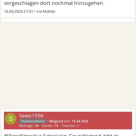
vorgeschlagen dort nochmal hinzugehen.
16.04.2026 21:41
•
Sewo1996
S
•
Mitglied
seit:
16.04.2026
Beiträge:
24
Danke:
14
Themen:
1
@PapaEmeritus Schwierig. Grundlegend gibt es