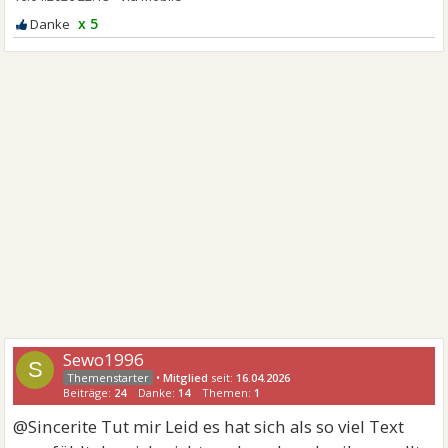
x 5
Sewo1996
S
•
Mitglied
seit:
16.04.2026
Beiträge:
24
Danke:
14
Themen:
1
@Sincerite Tut mir Leid es hat sich als so viel Text