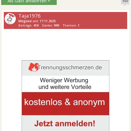
Als Gast antworten +
107
Taja1976
Mitglied
seit:
17.11.2025
Beiträge:
410
Danke:
999
Themen:
1