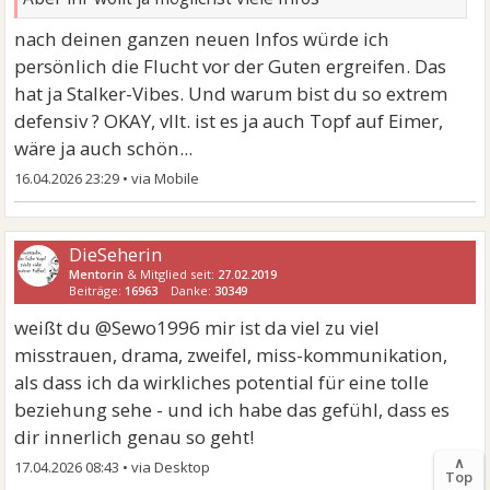
nach deinen ganzen neuen Infos würde ich
persönlich die Flucht vor der Guten ergreifen. Das
hat ja Stalker-Vibes. Und warum bist du so extrem
defensiv ? OKAY, vllt. ist es ja auch Topf auf Eimer,
wäre ja auch schön...
16.04.2026 23:29
•
DieSeherin
Mentorin
& Mitglied seit:
27.02.2019
Beiträge:
16963
Danke:
30349
weißt du @Sewo1996 mir ist da viel zu viel
misstrauen, drama, zweifel, miss-kommunikation,
als dass ich da wirkliches potential für eine tolle
beziehung sehe - und ich habe das gefühl, dass es
dir innerlich genau so geht!
∧
17.04.2026 08:43
•
Top