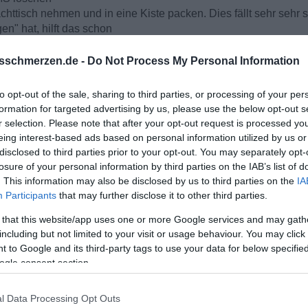
httisch nehmen und in eine Kiste packen. Dies fällt sehr sehr
en" hat, hilft das schon
aufen. Darf auch gerne was größeres sein. Einfach was, wo man
wer.....also Schuhe
sschmerzen.de -
Do Not Process My Personal Information
m Winter z. B. Wintersport also Ski oder Snowboard fahren gehe
to opt-out of the sale, sharing to third parties, or processing of your per
formation for targeted advertising by us, please use the below opt-out s
Er / Sie will mich nicht mehr, dann wie ich Sie / Ihn auch nicht
r selection. Please note that after your opt-out request is processed y
!
eing interest-based ads based on personal information utilized by us or
stärken und reifen.
disclosed to third parties prior to your opt-out. You may separately opt-
losure of your personal information by third parties on the IAB’s list of
se beiden Texte zu lesen. Gerade am Anfang sind diese Arti
. This information may also be disclosed by us to third parties on the
IA
Participants
that may further disclose it to other third parties.
 that this website/app uses one or more Google services and may gath
including but not limited to your visit or usage behaviour. You may click 
e?
 to Google and its third-party tags to use your data for below specifi
ogle consent section.
l Data Processing Opt Outs