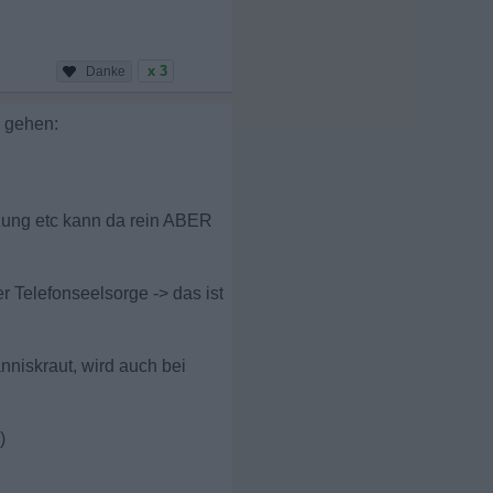
x 3
u gehen:
tzung etc kann da rein ABER
 Telefonseelsorge -> das ist
niskraut, wird auch bei
)