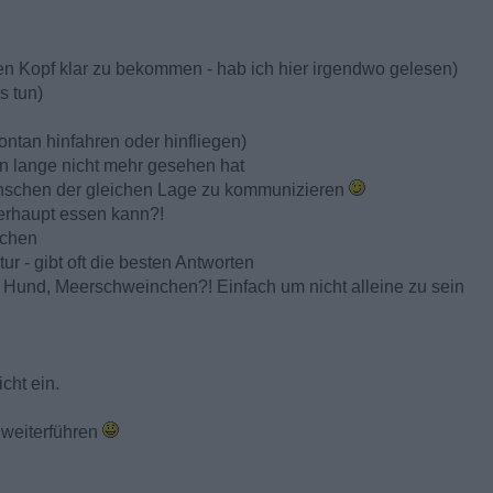
en Kopf klar zu bekommen - hab ich hier irgendwo gelesen)
s tun)
ntan hinfahren oder hinfliegen)
n lange nicht mehr gesehen hat
nschen der gleichen Lage zu kommunizieren
erhaupt essen kann?!
achen
ur - gibt oft die besten Antworten
e, Hund, Meerschweinchen?! Einfach um nicht alleine zu sein
icht ein.
e weiterführen