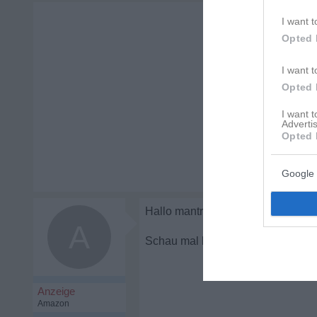
I want t
Opted 
I want t
Opted 
I want 
Advertis
Opted 
Google 
A
Liebeskummer Hilf