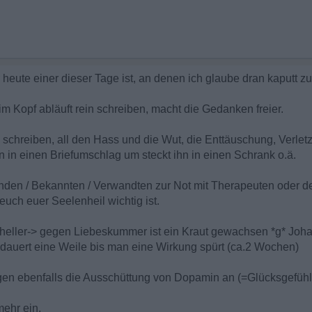
r heute einer dieser Tage ist, an denen ich glaube dran kaputt z
m Kopf abläuft rein schreiben, macht die Gedanken freier.
Ex schreiben, all den Hass und die Wut, die Enttäuschung, Verle
in einen Briefumschlag um steckt ihn in einen Schrank o.ä.
den / Bekannten / Verwandten zur Not mit Therapeuten oder der
euch euer Seelenheil wichtig ist.
ller-> gegen Liebeskummer ist ein Kraut gewachsen *g* Johan
dauert eine Weile bis man eine Wirkung spürt (ca.2 Wochen)
egen ebenfalls die Ausschüttung von Dopamin an (=Glücksgefühl
mehr ein.