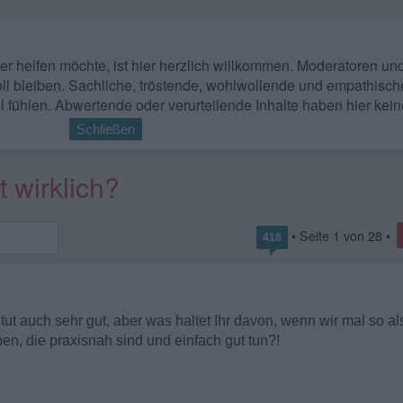
 wer helfen möchte, ist hier herzlich willkommen. Moderatoren u
ll bleiben. Sachliche, tröstende, wohlwollende und empathisch
l fühlen. Abwertende oder verurteilende Inhalte haben hier kein
Schließen
 wirklich?
• Seite
1
von
28
•
418
s tut auch sehr gut, aber was haltet Ihr davon, wenn wir mal so a
n, die praxisnah sind und einfach gut tun?!