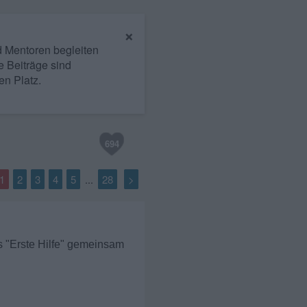
×
nd Mentoren begleiten
e Beiträge sind
en Platz.
694
1
2
3
4
5
28
>
...
ls "Erste Hilfe" gemeinsam