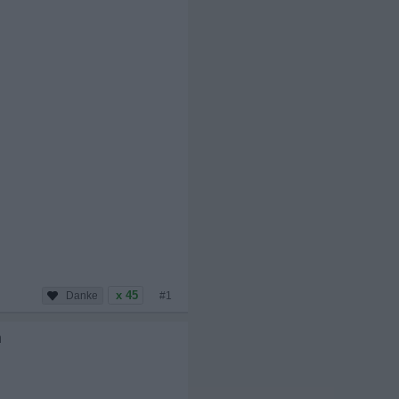
x 45
#1
h