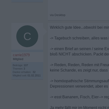
Wirklich gute Idee...obwohl bei mi
C
-> Tagebuch schreiben, alles was i
-> einen Brief an seinen / seine 
bloß NICHT abschicken. Packt den 
carrie1979
Mitglied
-> Reden, Reden, Reden mit Freun
Beiträge:
107
Themen:
3
keine Schande, es zeigt nur, dass 
Danke erhalten:
32
Mitglied seit:
01.02.2011
-> homöopathische Stimmungsaufhe
Depressionen verwendet, aber es 
-> esst Bananen, Fisch, Eier--> r
Ja mehr fällt mir im Moment nicht 