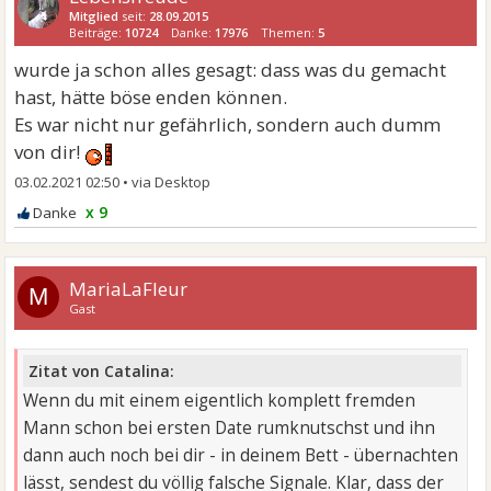
Mitglied
seit:
28.09.2015
Beiträge:
10724
Danke:
17976
Themen:
5
wurde ja schon alles gesagt: dass was du gemacht
hast, hätte böse enden können.
Es war nicht nur gefährlich, sondern auch dumm
von dir!
03.02.2021 02:50
•
x 9
MariaLaFleur
M
Gast
Zitat von Catalina:
Wenn du mit einem eigentlich komplett fremden
Mann schon bei ersten Date rumknutschst und ihn
dann auch noch bei dir - in deinem Bett - übernachten
lässt, sendest du völlig falsche Signale. Klar, dass der