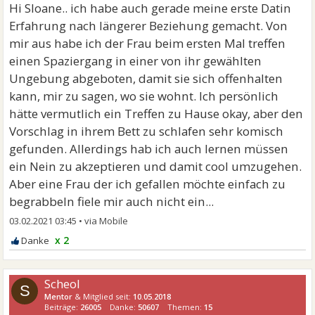
Hi Sloane.. ich habe auch gerade meine erste Datin
Erfahrung nach längerer Beziehung gemacht. Von
mir aus habe ich der Frau beim ersten Mal treffen
einen Spaziergang in einer von ihr gewählten
Ungebung abgeboten, damit sie sich offenhalten
kann, mir zu sagen, wo sie wohnt. Ich persönlich
hätte vermutlich ein Treffen zu Hause okay, aber den
Vorschlag in ihrem Bett zu schlafen sehr komisch
gefunden. Allerdings hab ich auch lernen müssen
ein Nein zu akzeptieren und damit cool umzugehen.
Aber eine Frau der ich gefallen möchte einfach zu
begrabbeln fiele mir auch nicht ein...
03.02.2021 03:45
•
x 2
Scheol
S
Mentor
& Mitglied seit:
10.05.2018
Beiträge:
26005
Danke:
50607
Themen:
15