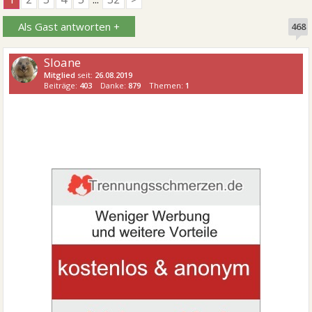
Als Gast antworten +
468
Sloane
Mitglied
seit:
26.08.2019
Beiträge:
403
Danke:
879
Themen:
1