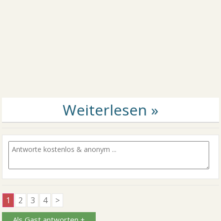
1
2
3
4
>
Als Gast antworten +