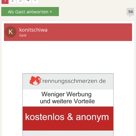
Als Gast antworten +
56
konitschiwa
K
Gast