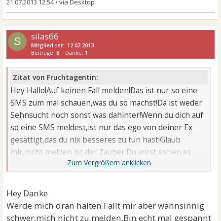
21.07.2013 12:54
•
silas66
S
Mitglied
seit:
12.02.2013
Beiträge:
8
Danke:
1
Zitat von Fruchtagentin:
Hey Hallo!Auf keinen Fall melden!Das ist nur so eine
SMS zum mal schauen,was du so machst!Da ist weder
Sehnsucht noch sonst was dahinter!Wenn du dich auf
so eine SMS meldest,ist nur das ego von deiner Ex
gesättigt,das du nix besseres zu tun hast!Glaub
mir,nicht melden ist der Zauber.Du wirst sehen,es
kommen noch viele solcher nixsagender SMS...Du hast
jetzt die Zügel in der Hand,wenn du dich nicht
meldest!
Hey Danke
Werde mich dran halten.Fällt mir aber wahnsinnig
schwer,mich nicht zu melden.Bin echt mal gespannt