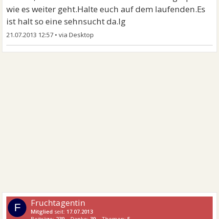
wie es weiter geht.Halte euch auf dem laufenden.Es
ist halt so eine sehnsucht da.lg
21.07.2013 12:57
•
Fruchtagentin
F
Mitglied
seit:
17.07.2013
Beiträge:
239
Danke:
39
Themen:
5