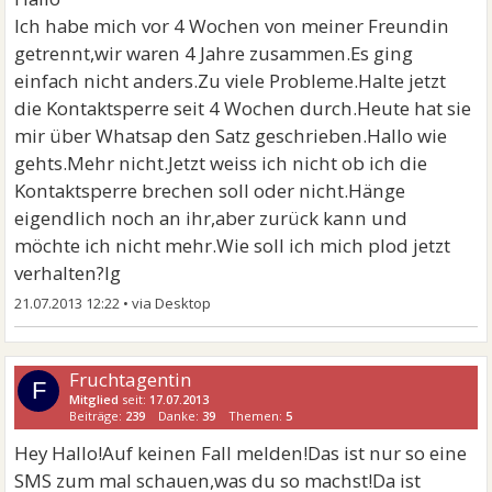
Ich habe mich vor 4 Wochen von meiner Freundin
getrennt,wir waren 4 Jahre zusammen.Es ging
einfach nicht anders.Zu viele Probleme.Halte jetzt
die Kontaktsperre seit 4 Wochen durch.Heute hat sie
mir über Whatsap den Satz geschrieben.Hallo wie
gehts.Mehr nicht.Jetzt weiss ich nicht ob ich die
Kontaktsperre brechen soll oder nicht.Hänge
eigendlich noch an ihr,aber zurück kann und
möchte ich nicht mehr.Wie soll ich mich plod jetzt
verhalten?lg
21.07.2013 12:22
•
Fruchtagentin
F
Mitglied
seit:
17.07.2013
Beiträge:
239
Danke:
39
Themen:
5
Hey Hallo!Auf keinen Fall melden!Das ist nur so eine
SMS zum mal schauen,was du so machst!Da ist