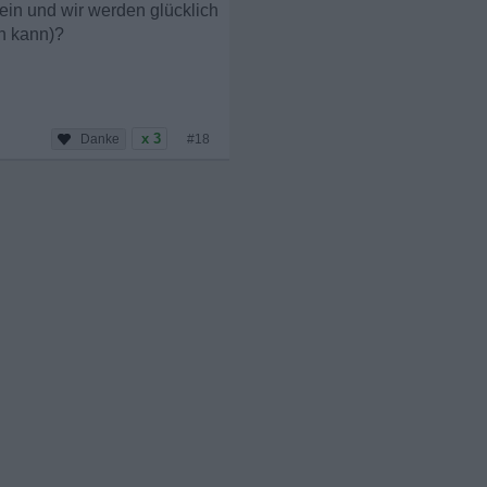
sein und wir werden glücklich
en kann)?
x 3
#18