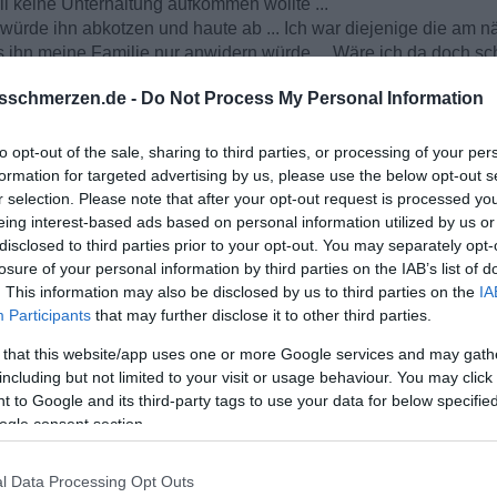
eil keine Unterhaltung aufkommen wollte ...
 würde ihn abkotzen und haute ab ... Ich war diejenige die am nä
s ihn meine Familie nur anwidern würde ... Wäre ich da doch 
sschmerzen.de -
Do Not Process My Personal Information
 nicht mehr mit auf, mein Sohn durfte nicht mehr im Garten spiel
atte. 1x tat er es dich und mein Mann weinte weil wir nicht W
to opt-out of the sale, sharing to third parties, or processing of your per
formation for targeted advertising by us, please use the below opt-out s
st ging es gut. Dann stand er wieder nicht mit auf - konnte sich 
r selection. Please note that after your opt-out request is processed y
eing interest-based ads based on personal information utilized by us or
tete Dinge die er selber so nicht vorlebte.
disclosed to third parties prior to your opt-out. You may separately opt-
losure of your personal information by third parties on the IAB’s list of
aber irgendwie keine. War er krank starb er fast und musste gepfl
. This information may also be disclosed by us to third parties on the
IA
uweia ... Wollte ich reden, redete nur ich ..
Participants
that may further disclose it to other third parties.
ann wollte er zurück. Er hält es nicht aus ohne uns ... Ich kam dah
 that this website/app uses one or more Google services and may gath
deren eingezogen war. Er wäre da so reingerutscht, wollte das j
including but not limited to your visit or usage behaviour. You may click 
n mit meinem Verhalten, ich wäre ja Schuld ... Sie hätte ihn versta
 to Google and its third-party tags to use your data for below specifi
ogle consent section.
l Data Processing Opt Outs
eder lief es hier wie vorher. Bis ich ihm am 12.8. sagte ich k