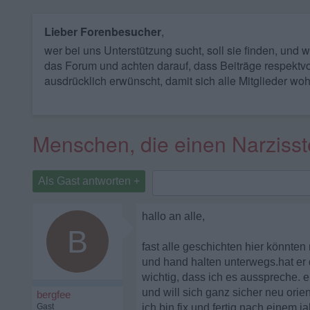
Lieber Forenbesucher
,
wer bei uns Unterstützung sucht, soll sie finden, und
das Forum und achten darauf, dass Beiträge respektvo
ausdrücklich erwünscht, damit sich alle Mitglieder woh
Menschen, die einen Narzisst
Als Gast antworten +
hallo an alle,
B
fast alle geschichten hier könnten
und hand halten unterwegs.hat er 
wichtig, dass ich es ausspreche.
und will sich ganz sicher neu orie
bergfee
Gast
ich bin fix und fertig nach einem 