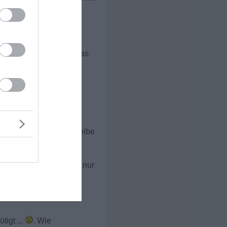
 Zeiten vor. Ignoriert das
eln?
d ignoriert ... Ich schreibe
er Seite ... Fragt sich nur
tigt ...
. Wie