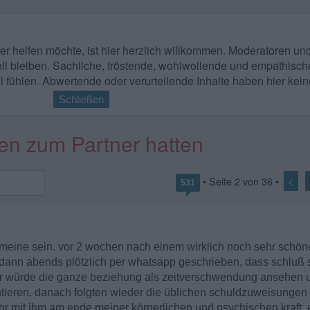
 wer helfen möchte, ist hier herzlich willkommen. Moderatoren u
ll bleiben. Sachliche, tröstende, wohlwollende und empathisch
l fühlen. Abwertende oder verurteilende Inhalte haben hier kein
Schließen
en zum Partner hatten
<
• Seite
2
von
36
•
531
 meine sein. vor 2 wochen nach einem wirklich noch sehr schönen
dann abends plötzlich per whatsapp geschrieben, dass schluß s
 er würde die ganze beziehung als zeitverschwendung ansehen
ntieren. danach folgten wieder die üblichen schuldzuweisungen u
jahr mit ihm am ende meiner körperlichen und psychischen kraft. 