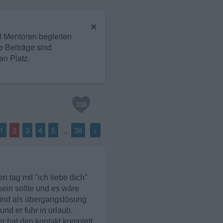
×
nd Mentoren begleiten
e Beiträge sind
en Platz.
339
1
2
3
4
5
36
>
...
 tag mit "ich liebe dich"
ein sollte und es wäre
 und als übergangslösung
nd er fuhr in urlaub.
er hat den kontakt komplett