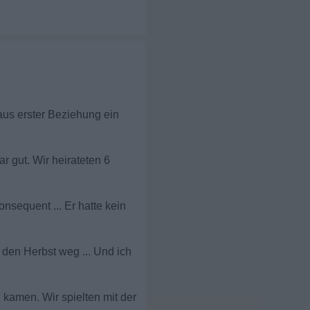
aus erster Beziehung ein
ar gut. Wir heirateten 6
onsequent ... Er hatte kein
 den Herbst weg ... Und ich
 kamen. Wir spielten mit der