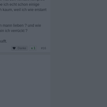
be ich echt schon einige
kaum, weil ich wie erstarrt
en mann lieben ? und wie
in ich verrückt ?
afft.
x 1
#16