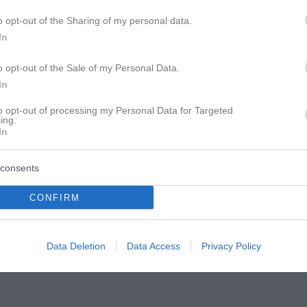
bin jetzt 21... wenn ich die nächsten 2-3 Jahre singel bleibe, b
o opt-out of the Sharing of my personal data.
 Mann... auf keinen Fall! Ich kann noch nicht mal dran denken
In
ch restlos alles verarbeitet habe. Ich will es auch nicht. Nur mei
des Alter in dem ich mein ICH so richtig ausleben kann. Und in 
o opt-out of the Sale of my Personal Data.
ur schei. erlebt.
In
 ich damit meine.
to opt-out of processing my Personal Data for Targeted
ing.
In
: Abwarten und aufpassen, an was für Menschen man gerät.
auf jeden Fall jetzt mega geimpft.
consents
CONFIRM
Data Deletion
Data Access
Privacy Policy