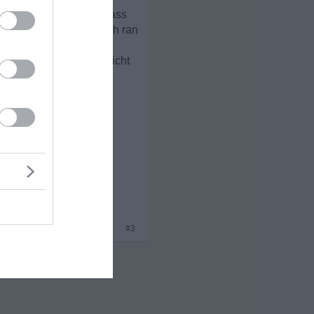
in ich schon 24. Nicht dass
 jemand anderen an mich ran
ne "junge" Zeit vergeht
diesem Alter war ich nicht
x 1
#3