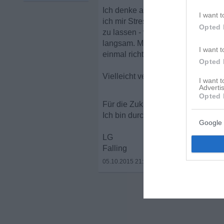
Ich denke auch darüber nach... ich 
I want t
ich mir Stress mache wegen einem
Opted 
zu lassen - vor allem nicht bevor i
langsam. Mein knackigstes, blühen
I want t
einmal richtig glücklich. Ich habe n
Opted 
Vielleicht versteht jemand ja, was
I want 
Advertis
Opted 
Für die Zukunft heißt es einfach
Ich bin durch meine Ex-Beziehung 
Google 
LG
Falling
05.10.2015 21:54
•