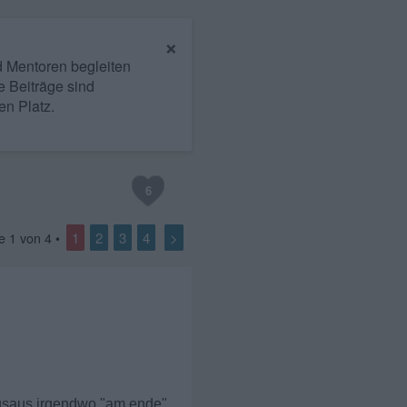
×
nd Mentoren begleiten
e Beiträge sind
en Platz.
6
1
2
3
4
>
te
1
von
4
•
ngsaus irgendwo "am ende"