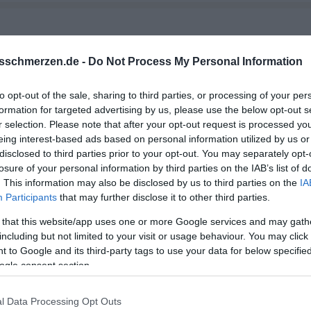
Hoffnung auf zukünftige Liebe?
sschmerzen.de -
Do Not Process My Personal Information
to opt-out of the sale, sharing to third parties, or processing of your per
formation for targeted advertising by us, please use the below opt-out s
r selection. Please note that after your opt-out request is processed y
eing interest-based ads based on personal information utilized by us or
disclosed to third parties prior to your opt-out. You may separately opt-
losure of your personal information by third parties on the IAB’s list of
. This information may also be disclosed by us to third parties on the
IA
Participants
that may further disclose it to other third parties.
lich das Gefühl, dass es den Richtigen für mich nicht gibt. Das
 that this website/app uses one or more Google services and may gath
nn.
including but not limited to your visit or usage behaviour. You may click 
 to Google and its third-party tags to use your data for below specifi
 es das nicht war. Du hast noch mindestens 30-40 Jahre vor dir. 
ogle consent section.
h nach einem Jahr wieder einen Partner zu finden zu müssen. Es
einfach nicht verunsichern lassen oder zwanghaft nach einem 
l Data Processing Opt Outs