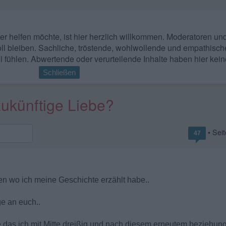
 wer helfen möchte, ist hier herzlich willkommen. Moderatoren u
ll bleiben. Sachliche, tröstende, wohlwollende und empathisch
l fühlen. Abwertende oder verurteilende Inhalte haben hier kein
Schließen
zukünftige Liebe?
• Sei
47
fen wo ich meine Geschichte erzählt habe..
ge an euch..
 das ich mit Mitte dreißig und nach diesem erneutem beziehu