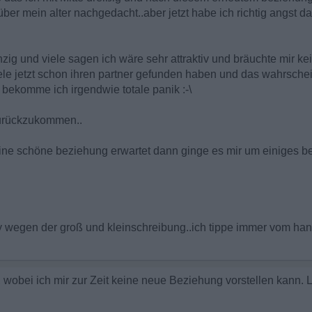
über mein alter nachgedacht..aber jetzt habe ich richtig angst 
zig und viele sagen ich wäre sehr attraktiv und bräuchte mir ke
le jetzt schon ihren partner gefunden haben und das wahrsche
bekomme ich irgendwie totale panik :-\
zurückzukommen..
ne schöne beziehung erwartet dann ginge es mir um einiges b
ry wegen der groß und kleinschreibung..ich tippe immer vom ha
obei ich mir zur Zeit keine neue Beziehung vorstellen kann. L