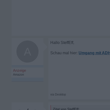
A
Umgang mit ADH
Zitat von SteffEff: