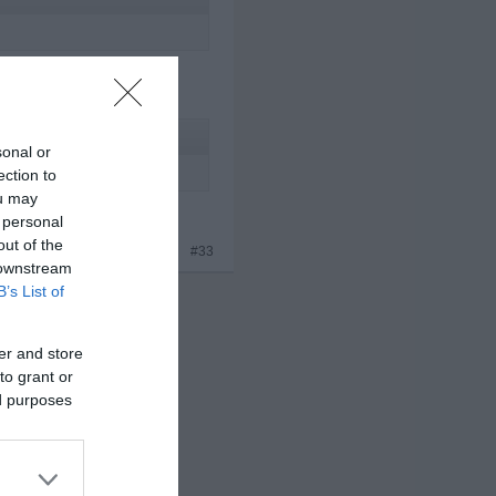
ßt, wenn du jemanden
er nix.
sonal or
ection to
ou may
n.
 personal
out of the
x 4
#33
 downstream
B’s List of
er and store
to grant or
ed purposes