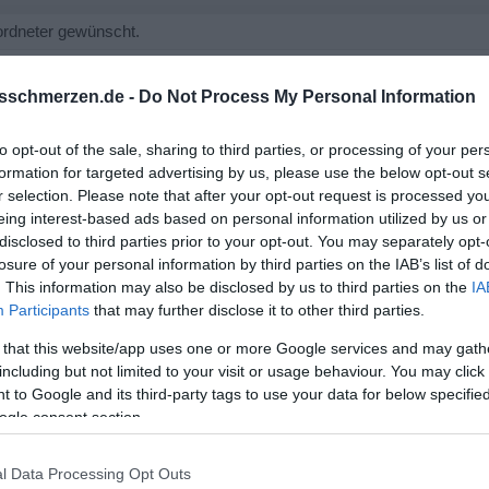
eordneter gewünscht.
cht, dass du besser mit ihren Eigenarten umgehen kannst. Wei
sschmerzen.de -
Do Not Process My Personal Information
, ist eine ADHSlerin definitiv die falsche Wahl. Dafür kann sie ab
to opt-out of the sale, sharing to third parties, or processing of your per
hsenenalter als Risiko für eine Beziehung.
formation for targeted advertising by us, please use the below opt-out s
r selection. Please note that after your opt-out request is processed y
t, eher nicht. Du solltest da nicht von dir auf andere schließe
eing interest-based ads based on personal information utilized by us or
disclosed to third parties prior to your opt-out. You may separately opt-
losure of your personal information by third parties on the IAB’s list of
. This information may also be disclosed by us to third parties on the
IA
Participants
that may further disclose it to other third parties.
 that this website/app uses one or more Google services and may gath
including but not limited to your visit or usage behaviour. You may click 
 to Google and its third-party tags to use your data for below specifi
ogle consent section.
l Data Processing Opt Outs