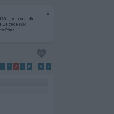
×
nd Mentoren begleiten
e Beiträge sind
en Platz.
340
1
2
3
4
5
8
>
...