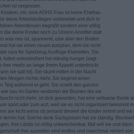
hen ist vergessen.
n Kindern, mir, eine ADHS Frau ist keine Ehefrau
r deine Arbeitskollegen vorbereitet und dich in
chönen Abendessen begrüßt sondern eine völlig
die deine Kinder noch zu Unsinn Anstiftet statt
lles was neu ist, spannend, usw aber den Boden
at hat sie einen neuen putzplan, dem sie nicht
ter raus für Spielzeug Ausflüge Klamotten. Sie
futtert unkontrolliert hat ständig hunger (sagt
s ihre medis so lange ihrem Appetit unterdrückt
n sie satt ist). Sie räumt mitten in der Nacht
ten Morgen nichts mehr. Sie beginnt einen
 Teig während er geht. Sie scrollt den ganzen
 wie sau im Garten verdorren die Blumen die sie
e duscht nicht mehr, ist dick geworden, hat eine seltsame Beule
um sport oder zum arzt, weil sie es nicht organisiert bekommt mi
n aie kicht weiss ob jemand derweil die kinder nimmt und sie
termin hat. Solche denk Sackgassen hat sie ständig. Blockier
ngen. Ihre Libido ist völlig unberechenbar. Mal will sie und dann
erschaft ihre ausreden sind endlos und manchmal verliert soe 