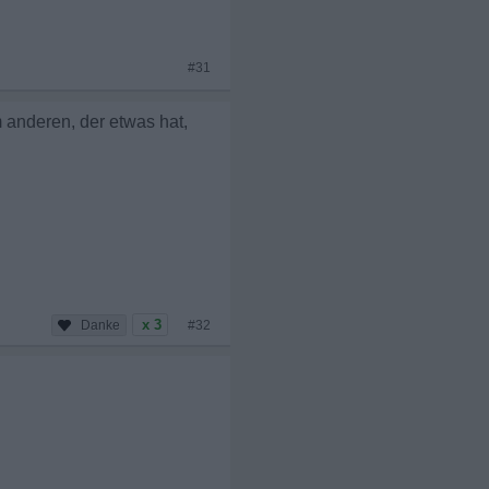
#31
 anderen, der etwas hat,
x 3
#32