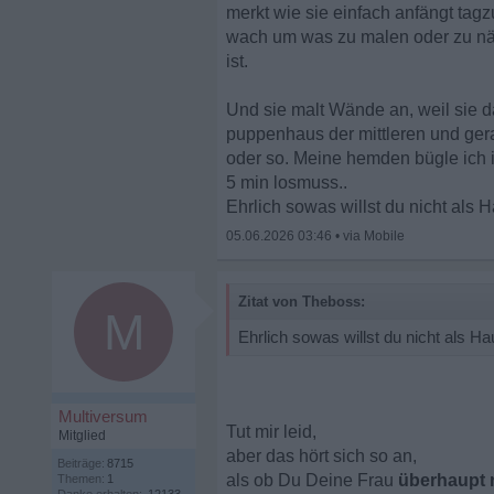
merkt wie sie einfach anfängt tagz
wach um was zu malen oder zu näh
ist.
Und sie malt Wände an, weil sie da
puppenhaus der mittleren und gera
oder so. Meine hemden bügle ich i
5 min losmuss..
Ehrlich sowas willst du nicht als H
05.06.2026 03:46
•
Zitat von Theboss:
M
Ehrlich sowas willst du nicht als Ha
Multiversum
Tut mir leid,
Mitglied
aber das hört sich so an,
Beiträge:
8715
als ob Du Deine Frau
überhaupt 
Themen:
1