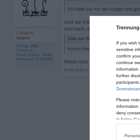
Ich hätte sie mir viel ruhiger und g
Und sie hätte sich sicher gewüns
Trennung
möchtest, der ruhig und sortiert ist
Catalina
Mitglied
Zitat von SteffEff:
If you wish 
Beiträge:
3988
Inzwischen sehe ich ADHS im Erwac
sensitive in
Themen:
6
Danke erhalten:
11103
confirm you
Mitglied seit:
31.10.2018
Wenn man den passenden Partner ha
continue se
information 
04.06.2026 17:36
•
further disc
participants
Downstream 
Please note
information 
deny consent
in below Go
Persona