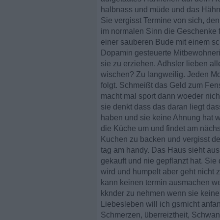
halbnass und müde und das Hähnc
Sie vergisst Termine von sich, de
im normalen Sinn die Geschenke fü
einer sauberen Bude mit einem s
Dopamin gesteuerte Mitbewohnerin 
sie zu erziehen. Adhsler lieben a
wischen? Zu langweilig. Jeden Mon
folgt. Schmeißt das Geld zum Fens
macht mal sport dann woeder nicht, 
sie denkt dass das daran liegt das
haben und sie keine Ahnung hat wan
die Küche um und findet am nächs
Kuchen zu backen und vergisst den
tag am handy. Das Haus sieht aus
gekauft und nie gepflanzt hat. Si
wird und humpelt aber geht nicht z
kann keinen termin ausmachen wen
kknder zu nehmen wenn sie keinen 
Liebesleben will ich gsrnicht anfa
Schmerzen, überreiztheit, Schwang