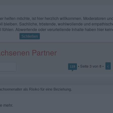
 wer helfen möchte, ist hier herzlich willkommen. Moderatoren u
ll bleiben. Sachliche, tröstende, wohlwollende und empathisch
l fühlen. Abwertende oder verurteilende Inhalte haben hier kein
Schließen
chsenen Partner
<
• Seite
3
von
8
•
119
hsenenalter als Risiko für eine Beziehung.
e mehr.