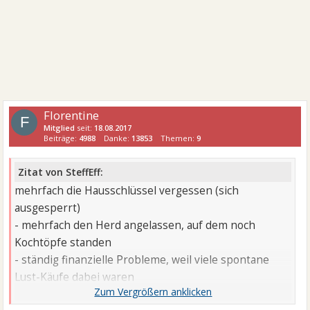
Florentine
F
Mitglied
seit:
18.08.2017
Beiträge:
4988
Danke:
13853
Themen:
9
Zitat von SteffEff:
mehrfach die Hausschlüssel vergessen (sich
ausgesperrt)
- mehrfach den Herd angelassen, auf dem noch
Kochtöpfe standen
- ständig finanzielle Probleme, weil viele spontane
Lust-Käufe dabei waren
- auffallend intensiver Lebensstil. Für
ganz
vieles