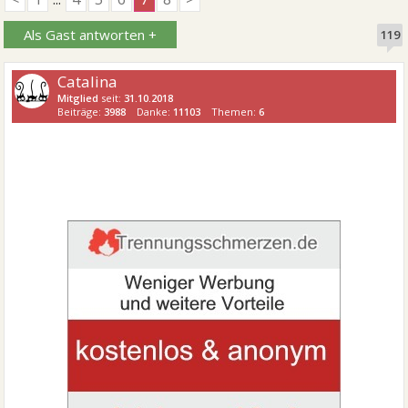
Als Gast antworten +
119
Catalina
Mitglied
seit:
31.10.2018
Beiträge:
3988
Danke:
11103
Themen:
6