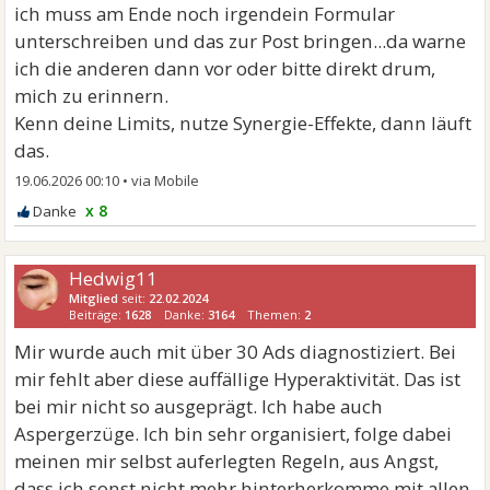
ich muss am Ende noch irgendein Formular
unterschreiben und das zur Post bringen...da warne
ich die anderen dann vor oder bitte direkt drum,
mich zu erinnern.
Kenn deine Limits, nutze Synergie-Effekte, dann läuft
das.
19.06.2026 00:10
•
x 8
Hedwig11
Mitglied
seit:
22.02.2024
Beiträge:
1628
Danke:
3164
Themen:
2
Mir wurde auch mit über 30 Ads diagnostiziert. Bei
mir fehlt aber diese auffällige Hyperaktivität. Das ist
bei mir nicht so ausgeprägt. Ich habe auch
Aspergerzüge. Ich bin sehr organisiert, folge dabei
meinen mir selbst auferlegten Regeln, aus Angst,
dass ich sonst nicht mehr hinterherkomme mit allen