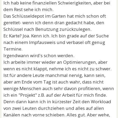
Interesse gehabt. Ständig auf der Suche nach neuem
Ich hab keine finanziellen Schwierigkeiten, aber bei
Input.
dem Rest sehe ich mich.
- EC-Karte im Parkhaus-Automat vergessen
Das Schlüsseldepot im Garten hat mich schon oft
- Schwierigkeiten, zu zu hören. Privat und Beruflich
gerettet- wenn ich denn dran gedacht habe, den
(Teambesprechungen)
Schlüssel nach Benutzung zurückzulegen.
- ausgemachte Termine/Vereinbarungen immer
Ec Karte? Joa. Kenn ich. Ich bin grade auf der Suche
wieder vergessen
nach einem Impfausweis und verbasel oft genug
Termine.
Irgendwann wird's schon werden.
Ich arbeite immer wieder an Optimierungen, aber
wenn es nicht klappt, nehme ich es nicht zu schwer.
Ist für andere Leute manchmal nervig, kann sein,
aber am Ende vom Tag ist auch wahr, dass nicht
wenige Menschen auch sehr davon profitieren, wenn
ich ein "Projekt" z.B. auf der Arbeit für mich finde.
Denn dann kann ich in kürzester Zeit den Workload
von zwei Leuten durchziehen und alles auf allen
Kanälen nach vorne schieben. Alles gut. Aber wehe,