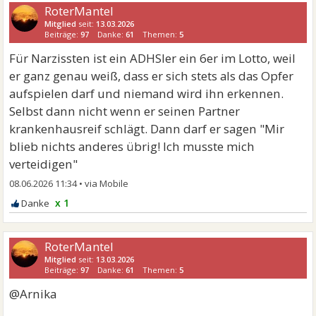
RoterMantel
Mitglied
seit:
13.03.2026
Beiträge:
97
Danke:
61
Themen:
5
Für Narzissten ist ein ADHSler ein 6er im Lotto, weil
er ganz genau weiß, dass er sich stets als das Opfer
aufspielen darf und niemand wird ihn erkennen.
Selbst dann nicht wenn er seinen Partner
krankenhausreif schlägt. Dann darf er sagen "Mir
blieb nichts anderes übrig! Ich musste mich
verteidigen"
08.06.2026 11:34
•
x 1
RoterMantel
Mitglied
seit:
13.03.2026
Beiträge:
97
Danke:
61
Themen:
5
@Arnika