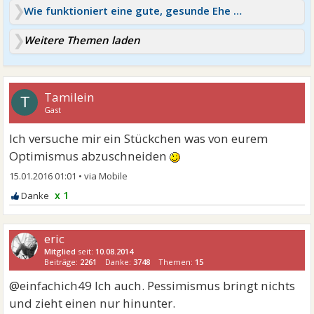
Wie funktioniert eine gute, gesunde Ehe oder Beziehung?
Weitere Themen laden
Tamilein
T
Gast
Ich versuche mir ein Stückchen was von eurem
Optimismus abzuschneiden
15.01.2016 01:01
•
x 1
eric
Mitglied
seit:
10.08.2014
Beiträge:
2261
Danke:
3748
Themen:
15
@einfachich49 Ich auch. Pessimismus bringt nichts
und zieht einen nur hinunter.