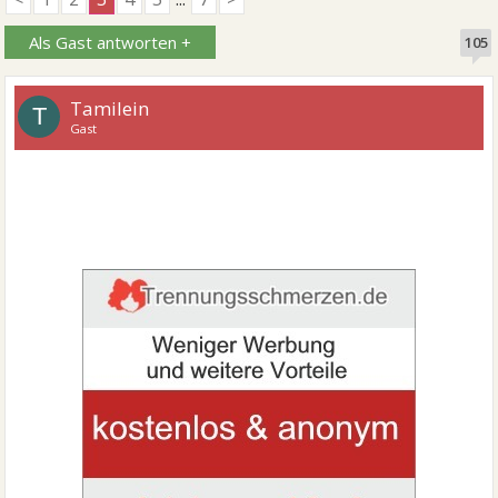
Als Gast antworten +
105
Tamilein
T
Gast