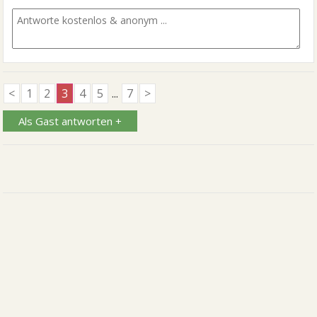
<
1
2
3
4
5
...
7
>
Als Gast antworten +