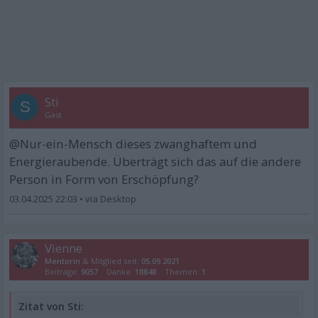
Sti
S
Gast
@Nur-ein-Mensch dieses zwanghaftem und
Energieraubende. Überträgt sich das auf die andere
Person in Form von Erschöpfung?
03.04.2025 22:03
•
Vienne
Mentorin
& Mitglied seit:
05.09.2021
Beiträge:
9057
Danke:
18848
Themen:
1
Zitat von Sti: