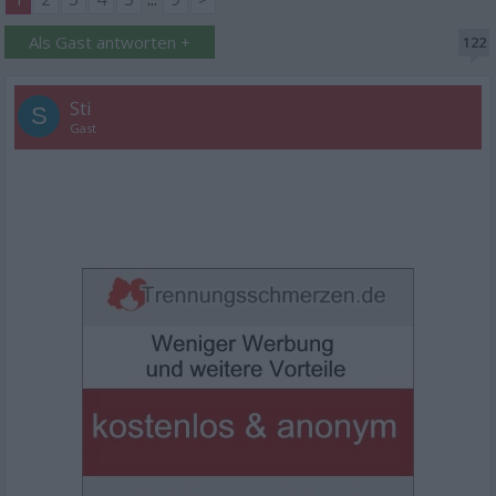
Als Gast antworten +
122
Sti
S
Gast