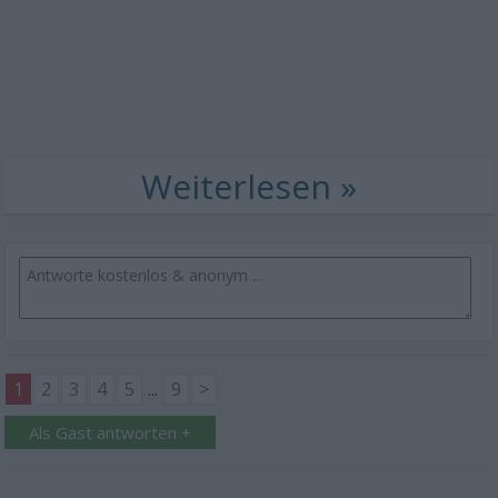
1
2
3
4
5
...
9
>
Als Gast antworten +