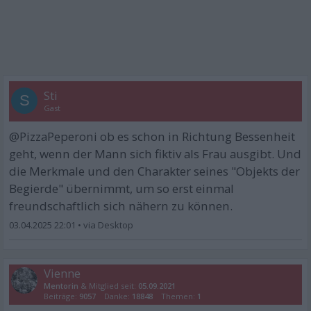
Sti
S
Gast
@PizzaPeperoni ob es schon in Richtung Bessenheit
geht, wenn der Mann sich fiktiv als Frau ausgibt. Und
die Merkmale und den Charakter seines "Objekts der
Begierde" übernimmt, um so erst einmal
freundschaftlich sich nähern zu können.
03.04.2025 22:01
•
Vienne
Mentorin
& Mitglied seit:
05.09.2021
Beiträge:
9057
Danke:
18848
Themen:
1