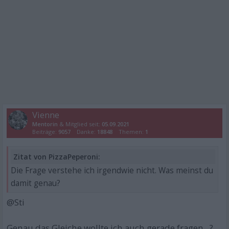
Vienne
Mentorin
& Mitglied seit:
05.09.2021
Beiträge:
9057
Danke:
18848
Themen:
1
Zitat von PizzaPeperoni:
Die Frage verstehe ich irgendwie nicht. Was meinst du
damit genau?
@Sti
Genau das Gleiche wollte ich auch gerade fragen...?