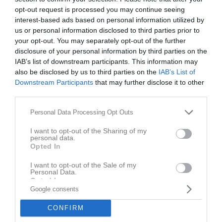
des anderen bedacht. Sie ist respektvoll. Sie lässt los
opt-out request is processed you may continue seeing
und frei, sollte sie der Grund für enormes Leid sein.
interest-based ads based on personal information utilized by
Sie ist nicht egoistisch und denkt nicht nur an sich
us or personal information disclosed to third parties prior to
selbst.
your opt-out. You may separately opt-out of the further
disclosure of your personal information by third parties on the
IAB’s list of downstream participants. This information may
Also das komplette Gegenteil von der krankhaften
also be disclosed by us to third parties on the
IAB’s List of
Liebe, oder obsessiven Liebe, denn die ist darauf
Downstream Participants
that may further disclose it to other
bedacht ausschließlich die eigenen Bedürfnisse zu
third parties.
erfüllen, oder besser gesagt, die Sucht zu
Please note that this website/app uses one or more Google
Personal Data Processing Opt Outs
befriedigen. Beispiel Stalking - „Liebe“ ich jemanden
services and may gather and store information including but
so krankhaft und obsessiv, dass ich nicht von dieser
not limited to your visit or usage behaviour. You may click to
I want to opt-out of the Sharing of my
personal data.
Person lassen kann, obwohl die Person das nicht
grant or deny consent to Google and its third-party tags to
Opted In
use your data for below specified purposes in below Google
möchte und es in ihr größtes Unbehagen auslöst,
consent section.
dann treibt die Sucht nach dieser Person mich dazu,
I want to opt-out of the Sale of my
Personal Data.
nur an mich selbst zu denken, paranoid zu sein,
Opted In
krankhaft zu idealisieren, egoistisch und penetrant
Google consents
I want to opt-out of processing my
zu sein.
Personal Data for Targeted Advertising.
CONFIRM
Denn würde ich die Person aufrichtig, statt krankhaft
Opted In