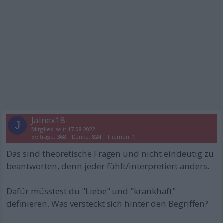
Jalnex18
J
Mitglied
seit:
17.08.2022
Beiträge:
368
Danke:
824
Themen:
1
Das sind theoretische Fragen und nicht eindeutig zu
beantworten, denn jeder fühlt/interpretiert anders.
Dafür müsstest du "Liebe" und "krankhaft"
definieren. Was versteckt sich hinter den Begriffen?