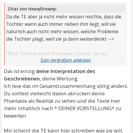
Zitat von HeavyDreamy:
Da die TE aber ja nicht mehr wissen möchte, dass die
Tochter wann auch immer neben ihm liegt, will sie
natürlich auch nicht mehr wissen, welche Probleme
die Tochter plagt, weil sie ja dann weiterdenkt -->
"Mist, Tochter hatte Probleme, Sorgen, die lag
bestimmt wieder neben ihm. Ich wills einfach nicht
wissen."
Das ist einzig
deine Interpretation des
Geschriebenen
, deine Wertung.
Ich lese das im Gesamtzusammenhang völlig anders.
Du solltest vielleicht davon abrücken deine
Phantasie als Realität zu sehen und die Texte hier
mehr inhaltlich nach * DEINER VORSTELLUNG* zu
bewerten
Mir scheint die TE kann hier schreiben was sie will,