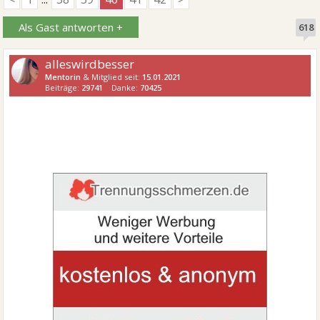
Als Gast antworten +
618
alleswirdbesser
Mentorin
& Mitglied seit:
15.01.2021
Beiträge:
29741
Danke:
70425