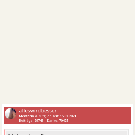
alleswirdbesser
Mentorin
& Mitglied seit:
15.01.2021
Beiträge:
29741
Danke:
70425