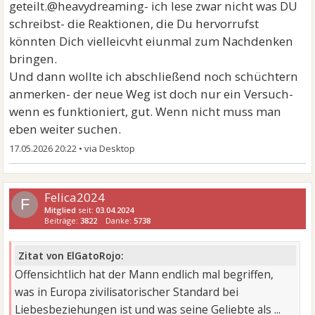
geteilt.@heavydreaming- ich lese zwar nicht was DU
schreibst- die Reaktionen, die Du hervorrufst
könnten Dich vielleicvht eiunmal zum Nachdenken
bringen.
Und dann wollte ich abschließend noch schüchtern
anmerken- der neue Weg ist doch nur ein Versuch-
wenn es funktioniert, gut. Wenn nicht muss man
eben weiter suchen.
17.05.2026 20:22
•
Felica2024
F
Mitglied
seit:
03.04.2024
Beiträge:
3822
Danke:
5738
Zitat von ElGatoRojo:
Offensichtlich hat der Mann endlich mal begriffen,
was in Europa zivilisatorischer Standard bei
Liebesbeziehungen ist und was seine Geliebte als ...