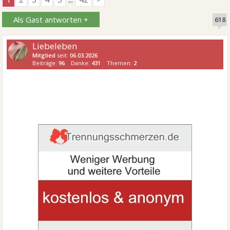
Als Gast antworten +
618
Liebeleben
Mitglied
seit:
06.03.2026
Beiträge:
96
Danke:
431
Themen:
2