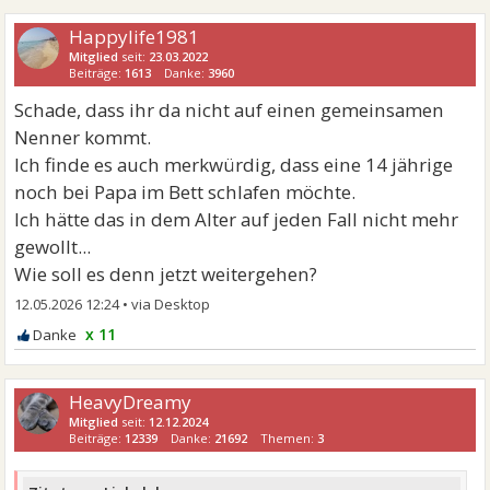
Happylife1981
Mitglied
seit:
23.03.2022
Beiträge:
1613
Danke:
3960
Schade, dass ihr da nicht auf einen gemeinsamen
Nenner kommt.
Ich finde es auch merkwürdig, dass eine 14 jährige
noch bei Papa im Bett schlafen möchte.
Ich hätte das in dem Alter auf jeden Fall nicht mehr
gewollt...
Wie soll es denn jetzt weitergehen?
12.05.2026 12:24
•
x 11
HeavyDreamy
Mitglied
seit:
12.12.2024
Beiträge:
12339
Danke:
21692
Themen:
3