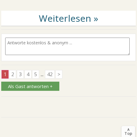
1
2
3
4
5
...
42
>
Als Gast antworten +
∧
Top