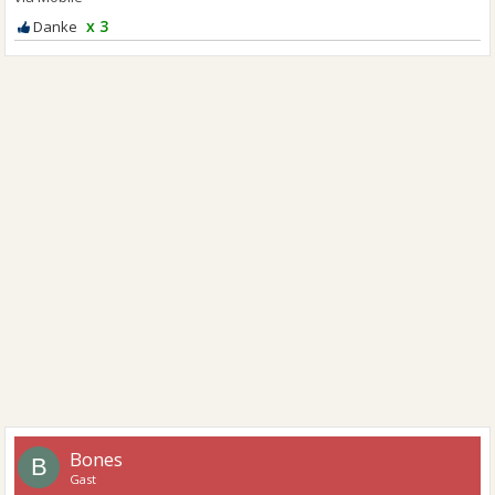
x 3
Bones
B
Gast