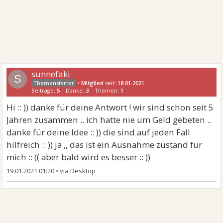
sunnefaki
S
•
Mitglied
seit:
18.01.2021
Beiträge:
5
Danke:
3
Themen:
1
Hi :: )) danke für deine Antwort ! wir sind schon seit 5
Jahren zusammen .. ich hatte nie um Geld gebeten ..
danke für deine Idee :: )) die sind auf jeden Fall
hilfreich :: )) ja ,, das ist ein Ausnahme zustand für
mich :: (( aber bald wird es besser :: ))
19.01.2021 01:20
•