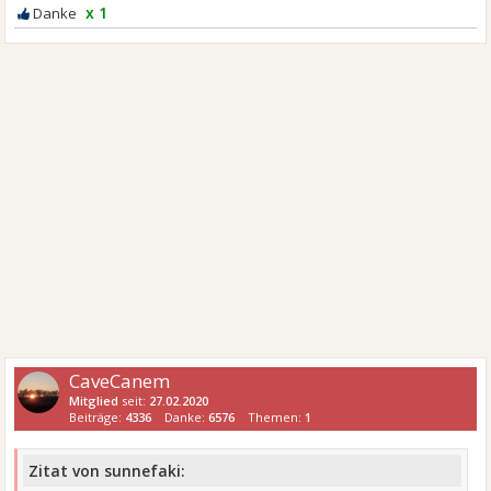
x 1
CaveCanem
Mitglied
seit:
27.02.2020
Beiträge:
4336
Danke:
6576
Themen:
1
Zitat von sunnefaki: