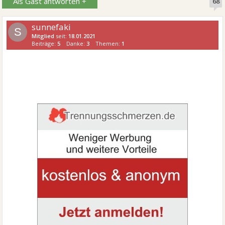
Als Gast antworten +
68
sunnefaki
S
Mitglied
seit:
18.01.2021
Beiträge:
5
Danke:
3
Themen:
1