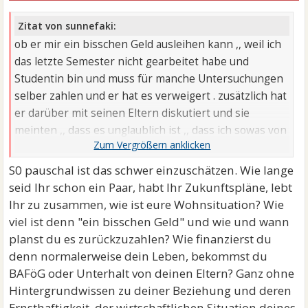
Zitat von sunnefaki:
ob er mir ein bisschen Geld ausleihen kann ,, weil ich
das letzte Semester nicht gearbeitet habe und
Studentin bin und muss für manche Untersuchungen
selber zahlen und er hat es verweigert . zusätzlich hat
er darüber mit seinen Eltern diskutiert und sie
meinten ,, dass es unglaublich ist ,, dass ich sowas von
ihm wollte und dass wir nicht verheiratet sind . ich
fühle mich jetzt extrem allein und hilflos . habe ich zu
S0 pauschal ist das schwer einzuschätzen. Wie lange
viel von ihm verlangt ? ich freue mich auf eure
seid Ihr schon ein Paar, habt Ihr Zukunftspläne, lebt
Antworten .
Ihr zu zusammen, wie ist eure Wohnsituation? Wie
viel ist denn "ein bisschen Geld" und wie und wann
planst du es zurückzuzahlen? Wie finanzierst du
denn normalerweise dein Leben, bekommst du
BAFöG oder Unterhalt von deinen Eltern? Ganz ohne
Hintergrundwissen zu deiner Beziehung und deren
Ernsthaftigkeit, der wirtschaftlichen Situation deines