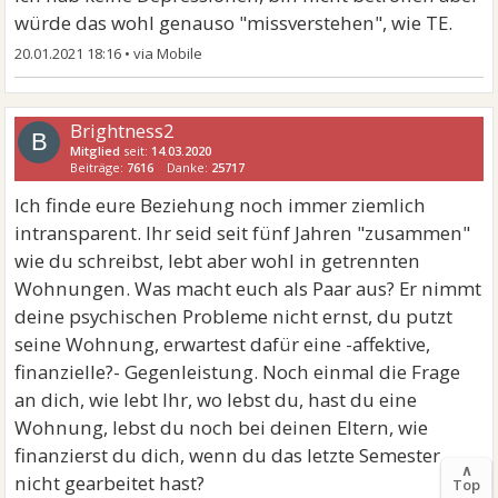
würde das wohl genauso "missverstehen", wie TE.
20.01.2021 18:16
•
Brightness2
B
Mitglied
seit:
14.03.2020
Beiträge:
7616
Danke:
25717
Ich finde eure Beziehung noch immer ziemlich
intransparent. Ihr seid seit fünf Jahren "zusammen"
wie du schreibst, lebt aber wohl in getrennten
Wohnungen. Was macht euch als Paar aus? Er nimmt
deine psychischen Probleme nicht ernst, du putzt
seine Wohnung, erwartest dafür eine -affektive,
finanzielle?- Gegenleistung. Noch einmal die Frage
an dich, wie lebt Ihr, wo lebst du, hast du eine
Wohnung, lebst du noch bei deinen Eltern, wie
finanzierst du dich, wenn du das letzte Semester
∧
nicht gearbeitet hast?
Top