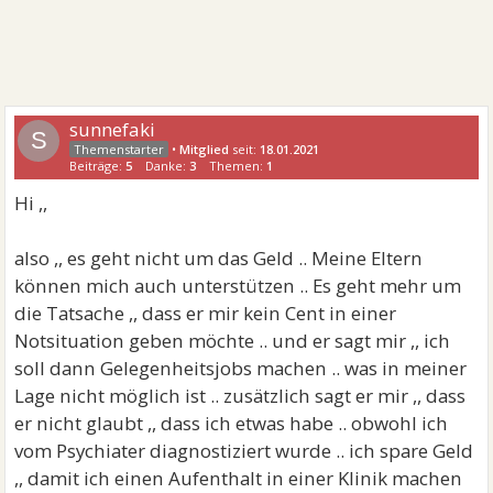
sunnefaki
S
•
Mitglied
seit:
18.01.2021
Beiträge:
5
Danke:
3
Themen:
1
Hi ,,
also ,, es geht nicht um das Geld .. Meine Eltern
können mich auch unterstützen .. Es geht mehr um
die Tatsache ,, dass er mir kein Cent in einer
Notsituation geben möchte .. und er sagt mir ,, ich
soll dann Gelegenheitsjobs machen .. was in meiner
Lage nicht möglich ist .. zusätzlich sagt er mir ,, dass
er nicht glaubt ,, dass ich etwas habe .. obwohl ich
vom Psychiater diagnostiziert wurde .. ich spare Geld
,, damit ich einen Aufenthalt in einer Klinik machen