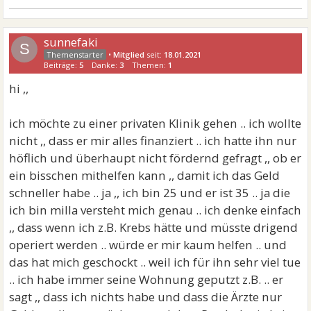
sunnefaki
S
•
Mitglied
seit:
18.01.2021
Beiträge:
5
Danke:
3
Themen:
1
hi ,,
ich möchte zu einer privaten Klinik gehen .. ich wollte
nicht ,, dass er mir alles finanziert .. ich hatte ihn nur
höflich und überhaupt nicht fördernd gefragt ,, ob er
ein bisschen mithelfen kann ,, damit ich das Geld
schneller habe .. ja ,, ich bin 25 und er ist 35 .. ja die
ich bin milla versteht mich genau .. ich denke einfach
,, dass wenn ich z.B. Krebs hätte und müsste drigend
operiert werden .. würde er mir kaum helfen .. und
das hat mich geschockt .. weil ich für ihn sehr viel tue
.. ich habe immer seine Wohnung geputzt z.B. .. er
sagt ,, dass ich nichts habe und dass die Ärzte nur