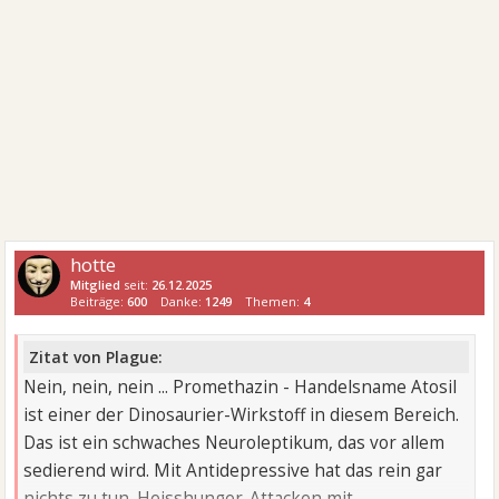
hotte
Mitglied
seit:
26.12.2025
Beiträge:
600
Danke:
1249
Themen:
4
Zitat von Plague:
Nein, nein, nein ... Promethazin - Handelsname Atosil
ist einer der Dinosaurier-Wirkstoff in diesem Bereich.
Das ist ein schwaches Neuroleptikum, das vor allem
sedierend wird. Mit Antidepressive hat das rein gar
nichts zu tun. Heisshunger-Attacken mit