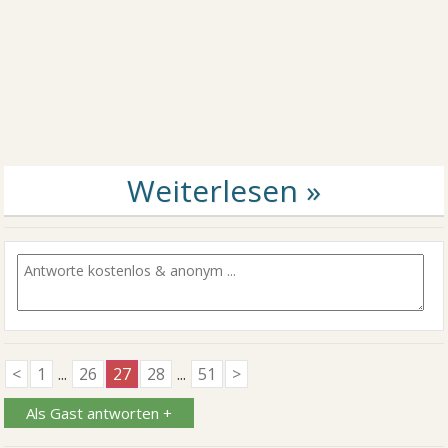
<
1
...
26
27
28
...
51
>
Als Gast antworten +