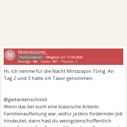
Mohnblume_
M
•
Mitglied
seit:
17.04.2026
Beiträge:
185
Danke:
457
Themen:
1
Hi, ich nehme für die Nacht Mirtazapin 15mg. An
Tag 2 und 3 hatte ich Tavor genommen.
@gedankenschmid
Wenn das bei euch eine klassische Arbeits-
Familienaufteilung war, wofür ja dein fordernder Job
hindeutet, dann hast du wenigstens/hoffentlich