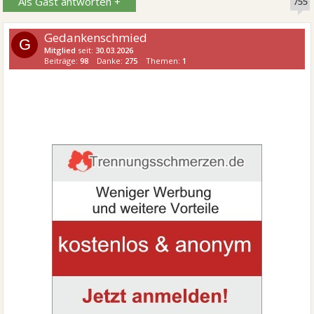
Als Gast antworten +
755
Gedankenschmied
G
Mitglied
seit:
30.03.2026
Beiträge:
98
Danke:
275
Themen:
1