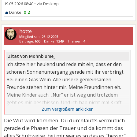
19.05.2026 08:40
•
x 2
hotte
Mitglied
seit:
26.12.2025
Beiträge:
600
Danke:
1249
Themen:
4
Zitat von Mohnblume_:
Ich sitze hier heulend und rede mit ein, dass er den
schönen Sonnenuntergang gerade mit ihr verbringt.
Bei einen Glas Wein. Alle unsere gemeinsamen
Freunde stehen hinter mir. Meine Freundinnen eh.
Meine Kinder auch. „Nur“ er ist weg und trotzdem
geht es mir beschissen. Und ich hab nicht mal Kraft
für Wut. Weil ...
Die Wut wird kommen. Du durchläufts vermutlich
gerade die Phasen der Trauer und da kommt das
alles Schubweise. bei mir war es so das es "besser"