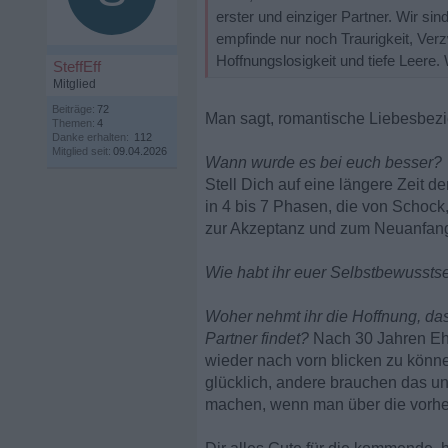
erster und einziger Partner. Wir s
empfinde nur noch Traurigkeit, Verz
Hoffnungslosigkeit und tiefe Leere. 
SteffEff
Mitglied
Beiträge:
72
Man sagt, romantische Liebesbez
Themen:
4
Danke erhalten:
112
Mitglied seit:
09.04.2026
Wann wurde es bei euch besser?
Stell Dich auf eine längere Zeit d
in 4 bis 7 Phasen, die von Schock
zur Akzeptanz und zum Neuanfang
Wie habt ihr euer Selbstbewussts
Woher nehmt ihr die Hoffnung, da
Partner findet?
Nach 30 Jahren Eh
wieder nach vorn blicken zu könn
glücklich, andere brauchen das un
machen, wenn man über die vorhe