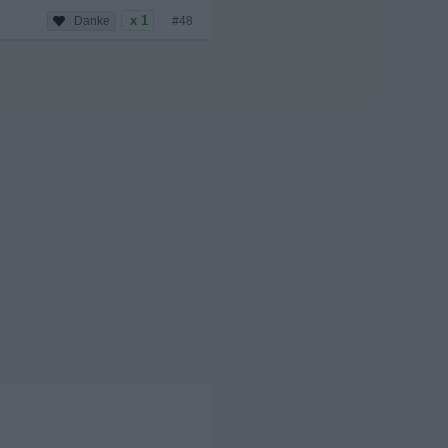
x 1
#48