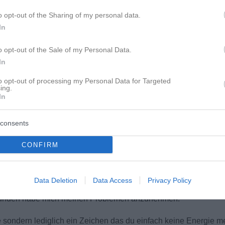
ast 30 Jahren
o opt-out of the Sharing of my personal data.
In
o opt-out of the Sale of my Personal Data.
In
to opt-out of processing my Personal Data for Targeted
ing.
In
consents
epression gerutscht? Ich fühle mich jeden Tag antriebsloser, brauch
r, meinen Freunden „Ja“ zu sagen, wenn sie mich ablenken wollen….
CONFIRM
on oder die Trennung zuerst da war aber auf jeden Fall bin ich
ge Wochen krank geschrieben worden. Habe mir dann recht schne
Data Deletion
Data Access
Privacy Policy
 geholt um mich medikamentös einstellen zu lassen. Das hat mir
efunden habe mich meinen Problemen anzunehmen.
sondern lediglich ein Zeichen das du einfach keine Energie me