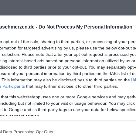
sschmerzen.de -
Do Not Process My Personal Information
r das Angebot.
to opt-out of the sale, sharing to third parties, or processing of your per
ieben habe, ist, dass mein Mann den Moment der Trennung direk
formation for targeted advertising by us, please use the below opt-out s
r gewählt hat.
r selection. Please note that after your opt-out request is processed y
eing interest-based ads based on personal information utilized by us or
fen Elend hier rum und versuche gleichzeitig meinen Kindern zu
disclosed to third parties prior to your opt-out. You may separately opt-
losure of your personal information by third parties on the IAB’s list of
. This information may also be disclosed by us to third parties on the
IA
er nimmst du die Kraft und Zuversicht.
Participants
that may further disclose it to other third parties.
 deutlich länger miteinander verbracht, als ich und mein Mann.
 that this website/app uses one or more Google services and may gath
including but not limited to your visit or usage behaviour. You may click 
 to Google and its third-party tags to use your data for below specifi
ogle consent section.
l Data Processing Opt Outs