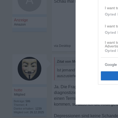
Verlassen nach f
I want t
Opted 
I want t
Opted 
I want 
Advertis
Opted 
Zitat von Mohnblume_:
Google 
Ist jemand von euch in eine echte D
auszustehen, schaffe es nicht meh
Ja. Die Frage ist ob die Depressi
hotte
diagnostiziert und auch für eini
Mitglied
einen Termin bei einem Psychiater
Beiträge:
586
kommen, so dass ich die Kraft g
Themen:
4
Danke erhalten:
1239
Mitglied seit:
26.12.2025
Depressionen sind keine Schande 