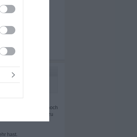
x 3
e jeden Tag länger um
 während der Trennung
ll neben der Therapie noch
 echt geholfen runter zu
hr hast.