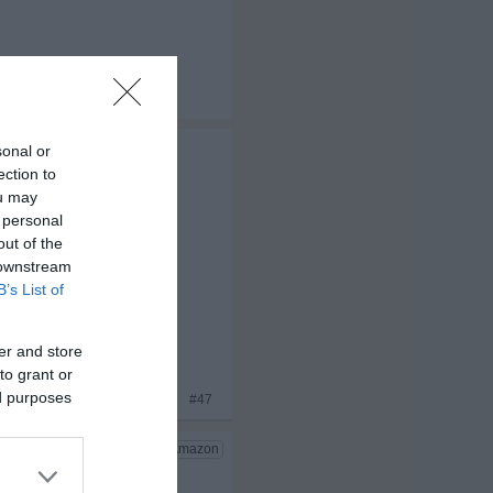
sonal or
t vor den
ection to
ou may
 personal
 helfen, durch ihre
out of the
 downstream
B’s List of
er and store
to grant or
ed purposes
x 2
#47