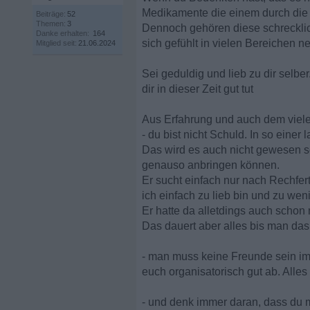
Medikamente die einem durch die 
Beiträge:
52
Themen:
3
Dennoch gehören diese schreckli
Danke erhalten:
164
sich gefühlt in vielen Bereichen n
Mitglied seit:
21.06.2024
Sei geduldig und lieb zu dir selbe
dir in dieser Zeit gut tut
Aus Erfahrung und auch dem viele
- du bist nicht Schuld. In so ein
Das wird es auch nicht gewesen sei
genauso anbringen können.
Er sucht einfach nur nach Rechfer
ich einfach zu lieb bin und zu we
Er hatte da alletdings auch schon 
Das dauert aber alles bis man da
- man muss keine Freunde sein im M
euch organisatorisch gut ab. Alle
- und denk immer daran, dass du m