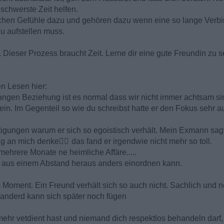
schwerste Zeit helfen.
chen Gefühle dazu und gehören dazu wenn eine so lange Verbi
eu aufstellen muss.
r. Dieser Prozess braucht Zeit. Lerne dir eine gute Freundin zu 
n Lesen hier:
er langen Beziehung ist es normal dass wir nicht immer achtsam
n. Im Gegenteil so wie du schreibst hatte er den Fokus sehr au
tigungen warum er sich so egoistisch verhält. Mein Exmann sagt
nig an mich denke
🤷‍♀
das fand er irgendwie nicht mehr so toll.
mehrere Monate ne heimliche Affäre.....
s aus einem Abstand heraus anders einordnen kann.
oment. Ein Freund verhält sich so auch nicht. Sachlich und neu
s anderd kann sich später noch fügen
ehr vetdient hast und niemand dich respektlos behandeln darf,