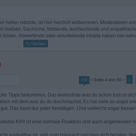
 wer helfen möchte, ist hier herzlich willkommen. Moderatoren u
ll bleiben. Sachliche, tröstende, wohlwollende und empathisch
l fühlen. Abwertende oder verurteilende Inhalte haben hier kein
Schließen
n
<
• Seite
4
von
50
•
737
olle Tipps bekommen. Das wertvollste was du schon tust ist dich
 allein mit dem was du du durchmachst. Es hat viele so ungut er
ut. Das kann dur jeder bestätigen. Und vielleicht sogar besser
ebslos fühlt ist eine normale Reaktion und auch angemessen hi
ht aushaltbar ist, geh zum Hausarzt und lass dich beraten. Notf