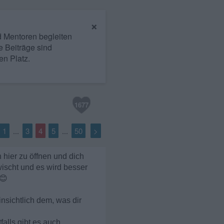
×
nd Mentoren begleiten
e Beiträge sind
en Platz.
1677
1
3
4
5
50
>
...
...
 hier zu öffnen und dich
wischt und es wird besser
😊
nsichtlich dem, was dir
alls gibt es auch