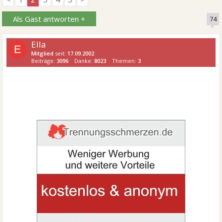
Als Gast antworten +
74
Ella
E
Mitglied
seit:
17.09.2002
Beiträge:
3096
Danke:
8023
Themen:
3