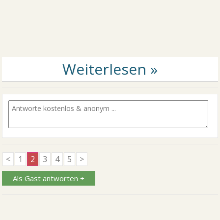
<
1
2
3
4
5
>
Als Gast antworten +