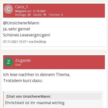
Caro_1
C
Mitglied
seit:
11.10.2021
Beiträge:
43
Danke:
78
Themen:
2
@UnsichererMann
Ja, sehr gerne!
Schönes Lesevergnügen!
07.11.2021 15:37
•
Zugaste
Z
Gast
Ich lese nachher in deinem Thema.
Trotzdem kurz dazu:
Zitat von UnsichererMann:
Ehrlichkeit ist ihr maximal wichtig.