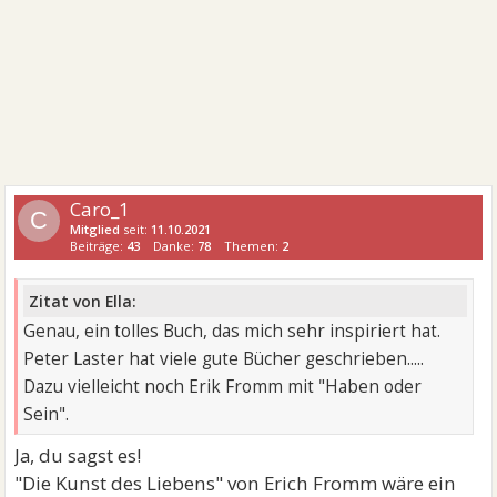
Caro_1
C
Mitglied
seit:
11.10.2021
Beiträge:
43
Danke:
78
Themen:
2
Zitat von Ella:
Genau, ein tolles Buch, das mich sehr inspiriert hat.
Peter Laster hat viele gute Bücher geschrieben.....
Dazu vielleicht noch Erik Fromm mit "Haben oder
Sein".
Ja, du sagst es!
"Die Kunst des Liebens" von Erich Fromm wäre ein