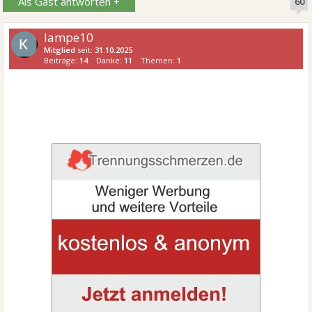
Als Gast antworten +
60
lampe10
Mitglied
seit:
31.10.2025
Beiträge:
14
Danke:
11
Themen:
1