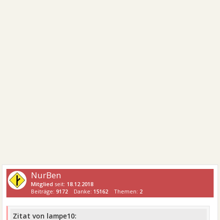
NurBen
Mitglied
seit:
18.12.2018
Beiträge:
9172
Danke:
15162
Themen:
2
Zitat von lampe10: