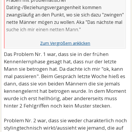
Frauen mit problematischer
Dating-/Beziehungsvergangenheit kommen
zwangsläufig an den Punkt, wo sie sich dazu "zwingen"
nette Männer mögen zu wollen. Aka "Das nächste mal
suche ich mir einen netten Mann."
Also verschwendet sie deine Zeit, weil sie sich nicht
eingestehen will welche Typen sie anziehend findet.
Das Problem Nr. 1 war, dass sie in der frühen
Kennenlernphase gesagt hat, dass nur der letzte
Mann sie betrogen hat. Da dachte ich mir "ok, kann
mal passieren". Beim Gespräch letzte Woche hieß es
dann, dass sie von beiden Männern die sie jemals
kennengelernt hat betrogen wurde. In dem Moment
wurde ich erst hellhörig, aber andererseits muss
hinter 2 Fehlgriffen noch kein Muster stecken.
Problem Nr. 2 war, dass sie weder charakterlich noch
stylingtechnisch wirkt/aussieht wie jemand, die auf