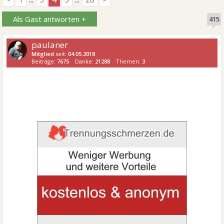
Als Gast antworten +
415
paulaner
Mitglied
seit:
04.05.2018
Beiträge:
7675
Danke:
21288
Themen:
3