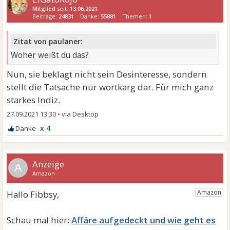
Mitglied
seit:
13.06.2021
Beiträge:
24831
Danke:
55881
Themen:
1
Zitat von paulaner:
Woher weißt du das?
Nun, sie beklagt nicht sein Desinteresse, sondern
stellt die Tatsache nur wortkarg dar. Für mich ganz
starkes Indiz.
27.09.2021 13:30
•
x 4
A
Affäre aufgedeckt und wie geht es