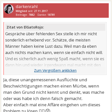
darkenrahl
Mitglied
seit:
27.11.2017
Beiträge:
7882
Danke:
18781
Zitat von ElGatoRojo:
Gespräche über fehlenden Sex stelle ich mir nicht
sonderlich erhebend vor. Schätze, die meisten
Männer haben keine Lust dazu. Weil man da eben
auch nichts machen kann, wenn sie einfach nicht will.
Und es sicherlich auch wenig Spaß macht, wenn sie es
dann hin und wieder irgendwann mal macht mit den
Hinweis: "Wenn es denn sein muss".
Ja, diese unangemessenen Ausflüchte und
Beschwichtigungen machen einen Mürbe, wenn
man den Grund nicht kennt und denkt, was mache
oder was habe ich denn falsch gemacht.
Aber einfach mal eine Affäre eingehen um dieses
🤷‍♂😡
Problem zu lösen