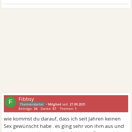
Fibbsy
F
•
Mitglied
seit:
27.09.2021
Beiträge:
34
Danke:
57
Themen:
1
wie kommst du darauf, dass ich seit Jahren keinen
Sex gewünscht habe . es ging sehr von ihm aus und