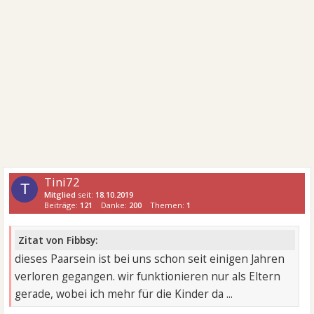
Tini72
T
Mitglied
seit:
18.10.2019
Beiträge:
121
Danke:
200
Themen:
1
Zitat von Fibbsy:
dieses Paarsein ist bei uns schon seit einigen Jahren
verloren gegangen. wir funktionieren nur als Eltern
gerade, wobei ich mehr für die Kinder da ...