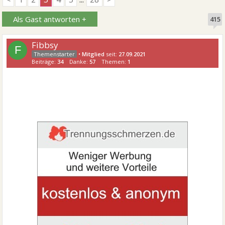
Als Gast antworten +
415
Fibbsy
F
•
Mitglied
seit:
27.09.2021
Beiträge:
34
Danke:
57
Themen:
1