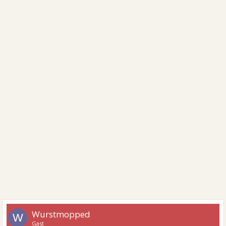
Wurstmopped
W
Gast