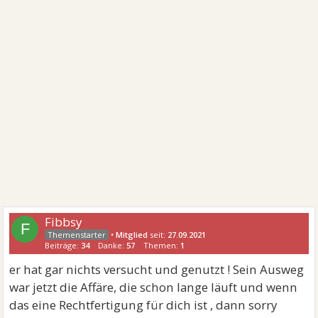
Fibbsy
F
•
Mitglied
seit:
27.09.2021
Beiträge:
34
Danke:
57
Themen:
1
er hat gar nichts versucht und genutzt ! Sein Ausweg
war jetzt die Affäre, die schon lange läuft und wenn
das eine Rechtfertigung für dich ist , dann sorry