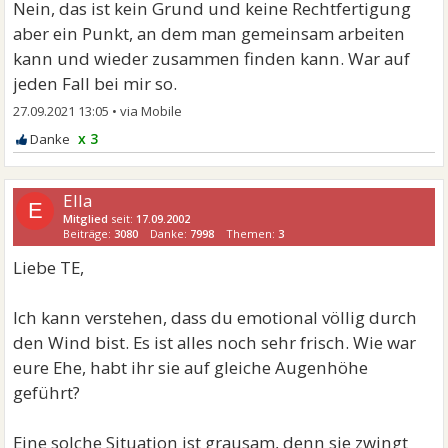
Nein, das ist kein Grund und keine Rechtfertigung
aber ein Punkt, an dem man gemeinsam arbeiten
kann und wieder zusammen finden kann. War auf
jeden Fall bei mir so.
27.09.2021 13:05
•
x 3
Ella
E
Mitglied
seit:
17.09.2002
Beiträge:
3080
Danke:
7998
Themen:
3
Liebe TE,
Ich kann verstehen, dass du emotional völlig durch
den Wind bist. Es ist alles noch sehr frisch. Wie war
eure Ehe, habt ihr sie auf gleiche Augenhöhe
geführt?
Eine solche Situation ist grausam, denn sie zwingt