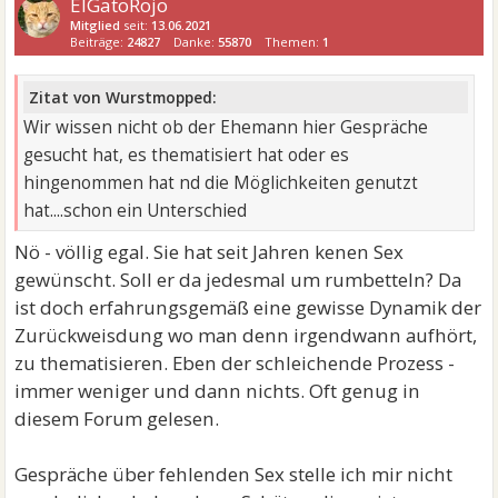
ElGatoRojo
Mitglied
seit:
13.06.2021
Beiträge:
24827
Danke:
55870
Themen:
1
Zitat von Wurstmopped:
Wir wissen nicht ob der Ehemann hier Gespräche
gesucht hat, es thematisiert hat oder es
hingenommen hat nd die Möglichkeiten genutzt
hat....schon ein Unterschied
Nö - völlig egal. Sie hat seit Jahren kenen Sex
gewünscht. Soll er da jedesmal um rumbetteln? Da
ist doch erfahrungsgemäß eine gewisse Dynamik der
Zurückweisdung wo man denn irgendwann aufhört,
zu thematisieren. Eben der schleichende Prozess -
immer weniger und dann nichts. Oft genug in
diesem Forum gelesen.
Gespräche über fehlenden Sex stelle ich mir nicht