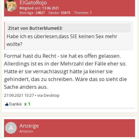
ElGatoRojo
Mitglied
seit:
13.06.2021
Beiträge:
24827
Danke:
55870
Themen:
1
Zitat von Butterblume63:
Habe ich es überlesen,dass SIE keinen Sex mehr
wollte?
Formal hast du Recht - sie hat es offen gelassen.
Allerdings ist es in der Mehrzahl der Fälle eher so.
Hätte er sie vernachlässigt hätte ja keiner sie
gehindert, das zu schreiben. Wäre das so sieht die
Sache anders aus.
27.09.2021 13:27
•
x 1
A