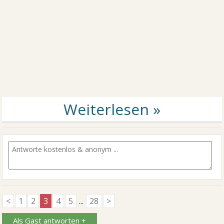
<
1
2
3
4
5
...
28
>
Als Gast antworten +