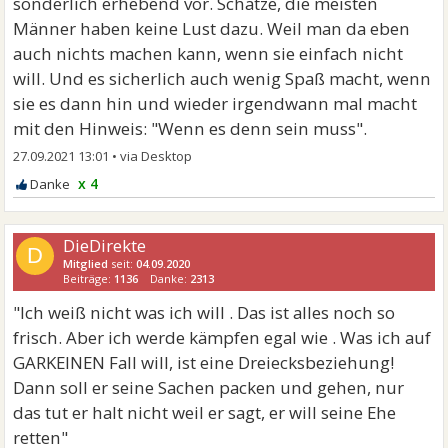
sonderlich erhebend vor. Schätze, die meisten
Männer haben keine Lust dazu. Weil man da eben
auch nichts machen kann, wenn sie einfach nicht
will. Und es sicherlich auch wenig Spaß macht, wenn
sie es dann hin und wieder irgendwann mal macht
mit den Hinweis: "Wenn es denn sein muss".
27.09.2021 13:01
•
x 4
DieDirekte
D
Mitglied
seit:
04.09.2020
Beiträge:
1136
Danke:
2313
"Ich weiß nicht was ich will . Das ist alles noch so
frisch. Aber ich werde kämpfen egal wie . Was ich auf
GARKEINEN Fall will, ist eine Dreiecksbeziehung!
Dann soll er seine Sachen packen und gehen, nur
das tut er halt nicht weil er sagt, er will seine Ehe
retten"