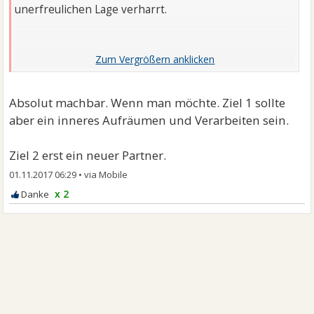
unerfreulichen Lage verharrt.
Das ist richtig. Das sollte alle Menschen machen, ob
Mann oder Frau, verheiratet oder nicht. Nicht nur
Affären.
Absolut machbar. Wenn man möchte. Ziel 1 sollte
aber ein inneres Aufräumen und Verarbeiten sein.
. Für mich hat Moral sehr viel damit zu tun, inwieweit
ich das Wohlergehen anderer im Blick habe oder eben
Ziel 2 erst ein neuer Partner.
meines.
01.11.2017 06:29
•
x 2
Für mich ist das emotionale Intelligenz, Empathie und
Verantwortung. Eine innere eigene Grundhalt.
Moral ist für mich eine von außen definierter Wert
durch die Gesellschaft oder soziales Umfeld.