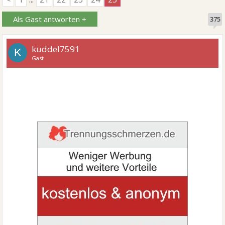
Als Gast antworten +
375
kuddel7591
K
Gast