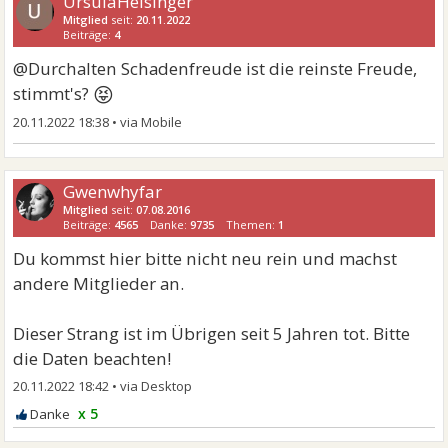
UrsulaHeisinger
Mitglied
seit:
20.11.2022
Beiträge:
4
@Durchalten Schadenfreude ist die reinste Freude,
😝
stimmt's?
20.11.2022 18:38
•
Gwenwhyfar
Mitglied
seit:
07.08.2016
Beiträge:
4565
Danke:
9735
Themen:
1
Du kommst hier bitte nicht neu rein und machst
andere Mitglieder an.
Dieser Strang ist im Übrigen seit 5 Jahren tot. Bitte
die Daten beachten!
20.11.2022 18:42
•
x 5