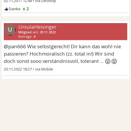
02.11.2017 12:48
•
x 2
UrsulaHeisinger
Mitglied
seit:
20.11.2022
Beiträge:
4
@pan666 Wie selbstgerecht! Dir kann das wohl nie
passieren? Hochmoralisch (zz. total in!) Wir sind
😝😝
doch sonst sooo verständnisvoll, tolerant ...
20.11.2022 18:27
•