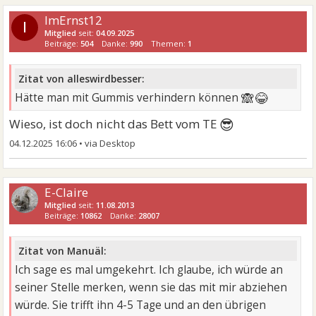
ImErnst12
I
Mitglied
seit:
04.09.2025
Beiträge:
504
Danke:
990
Themen:
1
Zitat von alleswirdbesser:
🙈😂
Hätte man mit Gummis verhindern können
😎
Wieso, ist doch nicht das Bett vom TE
04.12.2025 16:06
•
E-Claire
Mitglied
seit:
11.08.2013
Beiträge:
10862
Danke:
28007
Zitat von Manuäl:
Ich sage es mal umgekehrt. Ich glaube, ich würde an
seiner Stelle merken, wenn sie das mit mir abziehen
würde. Sie trifft ihn 4-5 Tage und an den übrigen