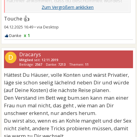
nachher ankommen, dass du beschummelt wurdest
oder so.
👍
Touche
04.12.2025 16:49
•
x 1
Dracarys
D
Mitglied
seit:
12.11.2019
Beiträge:
2567
Danke:
7213
Themen:
11
Hättest Du Häuser, volle Konten und wärst Privatier,
läge sie schon seelig lächelnd neben Dir und würde
(auf Deine Kosten) die nächste Reise planen.
Den Verstand im Bett weg bum.sen kann man einer
Frau nun mal nicht, das geht , wie man an Dir
unschwer erkennt, nur anders herum.
Du wirst also, wenn es an Kohle mangelt und der Sex
nicht zieht, andere Tricks probieren müssen, damit
sie warm zu Dir wechselt.