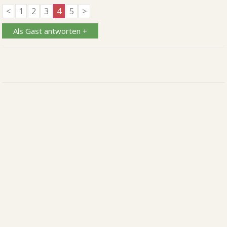
<
1
2
3
4
5
>
Als Gast antworten +