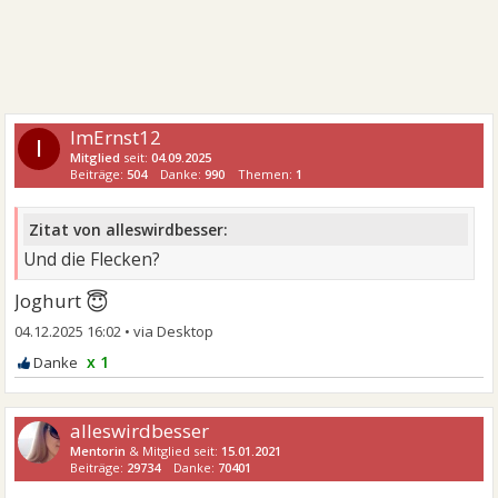
ImErnst12
I
Mitglied
seit:
04.09.2025
Beiträge:
504
Danke:
990
Themen:
1
Zitat von alleswirdbesser:
Und die Flecken?
😇
Joghurt
04.12.2025 16:02
•
x 1
alleswirdbesser
Mentorin
& Mitglied seit:
15.01.2021
Beiträge:
29734
Danke:
70401