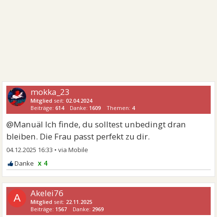
mokka_23
Mitglied
seit:
02.04.2024
Beiträge:
614
Danke:
1609
Themen:
4
@Manuäl Ich finde, du solltest unbedingt dran
bleiben. Die Frau passt perfekt zu dir.
04.12.2025 16:33
•
x 4
Akelei76
A
Mitglied
seit:
22.11.2025
Beiträge:
1567
Danke:
2969