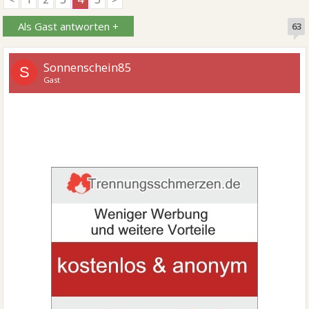
Als Gast antworten +
63
Sonnenschein85
S
Gast