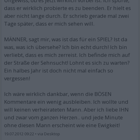
Ungewiss, ob es jetzt wirklich vorbei ist. Ich spürte,
dass er wirklich probierte es zu beenden. Er hielt es
aber nicht lange durch. Er schrieb gerade mal zwei
Tage später, dass er mich sehen will.
MÄNNER, sagt mir, was ist das für ein SPIEL? Ist da
was, was ich übersehe? Ich bin echt durch! Ich bin
verliebt, dass es mich zerreist. Ich befinde mich auf
der Straße der Sehnsucht! Lohnt es sich zu warten?
Ein halbes Jahr ist doch nicht mal einfach so
vergessen!
Ich wäre wirklich dankbar, wenn die BÖSEN
Kommentare ein wenig ausbleiben. Ich wollte und
will keinen verheirateten Mann. Aber ich liebe IHN
und zwar vom ganzen Herzen.. und jede Minute
ohne diesen Mann erscheint wie eine Ewigkeit!
19.07.2012 09:22
•