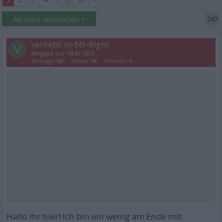
Als Gast antworten +
747
verliebt-in-Mr-Right
V
Mitglied
seit:
18.07.2012
Beiträge:
581
Danke:
96
Themen:
6
Hallo Ihr hier! Ich bin ein wenig am Ende mit