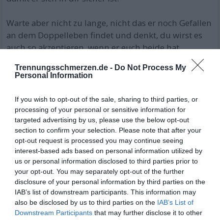
Warte aber nicht zu lange, nicht das er noch Gefallen
an dem Doppelleben findet und denkt, du wirst es
auch so akzeptieren, wenn er euch beide hat.
Trennungsschmerzen.de -
Do Not Process My
Überlege dir, ob du diesen Mann auch lieben wirst,
Personal Information
wenn der ganze Adrenalin vorbei ist? Wenn das
ganze Versteckspiel ein Ende hat. Keine
If you wish to opt-out of the sale, sharing to third parties, or
Übernachtungen mehr in irgendwelchen Hotels,
processing of your personal or sensitive information for
kein Versteckspiel, keine Sehnsucht
targeted advertising by us, please use the below opt-out
section to confirm your selection. Please note that after your
nacheinander..etc..
opt-out request is processed you may continue seeing
Du wirst mit ihm eine Beziehung führen, einen
interest-based ads based on personal information utilized by
Alltag aufbauen.etc..
us or personal information disclosed to third parties prior to
Könnte er dir auch so interessant bleiben, unter den
your opt-out. You may separately opt-out of the further
normalen Umständen?
disclosure of your personal information by third parties on the
IAB’s list of downstream participants. This information may
also be disclosed by us to third parties on the
IAB’s List of
Viel Glück und Erfolg für DICH!
Downstream Participants
that may further disclose it to other