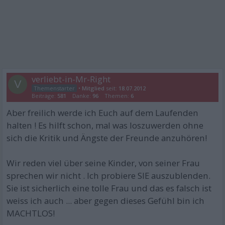
verliebt-in-Mr-Right
V
•
Mitglied
seit:
18.07.2012
Beiträge:
581
Danke:
96
Themen:
6
Aber freilich werde ich Euch auf dem Laufenden
halten ! Es hilft schon, mal was loszuwerden ohne
sich die Kritik und Ängste der Freunde anzuhören!
Wir reden viel über seine Kinder, von seiner Frau
sprechen wir nicht . Ich probiere SIE auszublenden.
Sie ist sicherlich eine tolle Frau und das es falsch ist
weiss ich auch ... aber gegen dieses Gefühl bin ich
MACHTLOS!