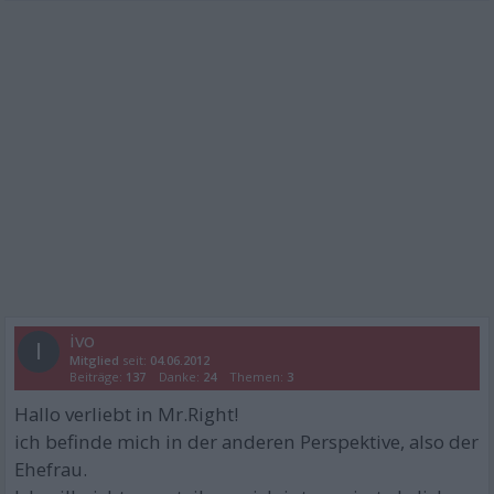
ivo
I
Mitglied
seit:
04.06.2012
Beiträge:
137
Danke:
24
Themen:
3
Hallo verliebt in Mr.Right!
ich befinde mich in der anderen Perspektive, also der
Ehefrau.