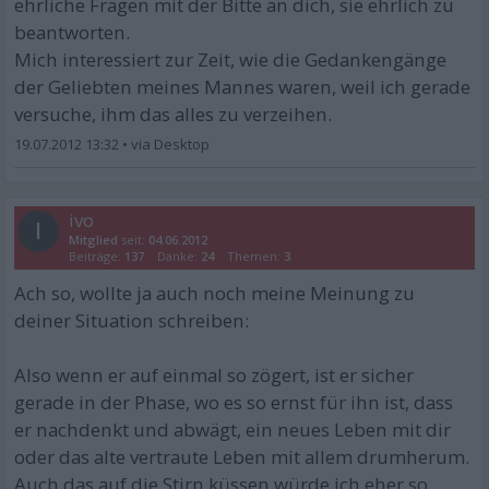
ehrliche Fragen mit der Bitte an dich, sie ehrlich zu
beantworten.
Mich interessiert zur Zeit, wie die Gedankengänge
der Geliebten meines Mannes waren, weil ich gerade
versuche, ihm das alles zu verzeihen.
19.07.2012 13:32
•
ivo
I
Mitglied
seit:
04.06.2012
Beiträge:
137
Danke:
24
Themen:
3
Ach so, wollte ja auch noch meine Meinung zu
deiner Situation schreiben:
Also wenn er auf einmal so zögert, ist er sicher
gerade in der Phase, wo es so ernst für ihn ist, dass
er nachdenkt und abwägt, ein neues Leben mit dir
oder das alte vertraute Leben mit allem drumherum.
Auch das auf die Stirn küssen würde ich eher so