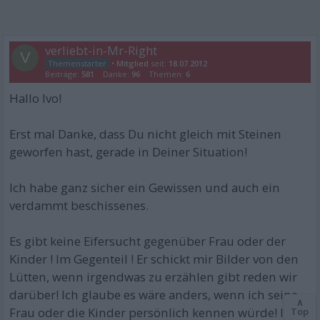
verliebt-in-Mr-Right
V
•
Mitglied
seit:
18.07.2012
Beiträge:
581
Danke:
96
Themen:
6
Hallo Ivo!
Erst mal Danke, dass Du nicht gleich mit Steinen
geworfen hast, gerade in Deiner Situation!
Ich habe ganz sicher ein Gewissen und auch ein
verdammt beschissenes.
Es gibt keine Eifersucht gegenüber Frau oder der
Kinder ! Im Gegenteil ! Er schickt mir Bilder von den
Lütten, wenn irgendwas zu erzählen gibt reden wir
darüber! Ich glaube es wäre anders, wenn ich seine
∧
Frau oder die Kinder persönlich kennen würde! Ich
Top