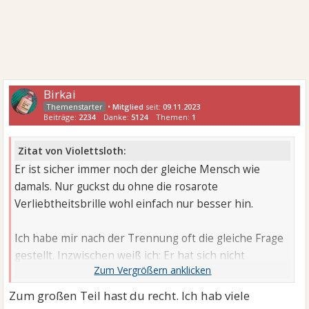
Birkai
•
Mitglied
seit:
09.11.2023
Beiträge:
2234
Danke:
5124
Themen:
1
Zitat von Violettsloth:
Er ist sicher immer noch der gleiche Mensch wie
damals. Nur guckst du ohne die rosarote
Verliebtheitsbrille wohl einfach nur besser hin.
Ich habe mir nach der Trennung oft die gleiche Frage
gestellt. Inzwischen weiß ich: Er hat sich nicht
verändert. Seine Unzulänglichkeiten fallen nur ohne
meinen Deckmantel erst richtig auf. Ich habe viel
Zum großen Teil hast du recht. Ich hab viele
aufgefangen, viel abgenommen. Er war schon immer