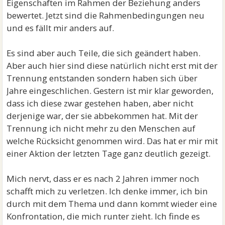
Eigenschaften im Rahmen der Beziehung anders
so wie er auch heute ist. Da hat sich gar nichts
bewertet. Jetzt sind die Rahmenbedingungen neu
verändert. Nur heute, wo er selbst in der
und es fällt mir anders auf.
Verantwortung steht (oder stehen müsste) kann ich
seine Defizite einfach besser sehen.
Es sind aber auch Teile, die sich geändert haben.
Aber auch hier sind diese natürlich nicht erst mit der
Trennung entstanden sondern haben sich über
Jahre eingeschlichen. Gestern ist mir klar geworden,
dass ich diese zwar gestehen haben, aber nicht
derjenige war, der sie abbekommen hat. Mit der
Trennung ich nicht mehr zu den Menschen auf
welche Rücksicht genommen wird. Das hat er mir mit
einer Aktion der letzten Tage ganz deutlich gezeigt.
Mich nervt, dass er es nach 2 Jahren immer noch
schafft mich zu verletzen. Ich denke immer, ich bin
durch mit dem Thema und dann kommt wieder eine
Konfrontation, die mich runter zieht. Ich finde es