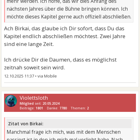
mehr werden. Ich hoffe, das wir dies Anfang des
nächsten Jahres über die Bühne bringen können. Ich
möchte dieses Kapitel gerne auch offiziell abschließen.
Ach Birkai, das glaube ich Dir sofort, dass Du das
Kapitel endlich abschließen möchtest. Zwei Jahre
sind eine lange Zeit.
Ich drücke Dir die Daumen, dass es möglichst
zeitnah soweit sein wird.
12.10.2025 11:37
•
Violettsloth
Mitglied
seit:
20.05.2024
Beiträge:
1801
Danke:
7780
Themen:
2
Zitat von Birkai:
Manchmal frage ich mich, was mit dem Menschen
passiert ist in den ich mich mal verliebt habe. Nach