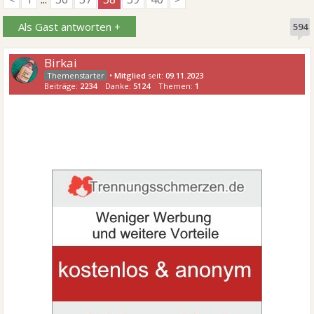
Als Gast antworten +
594
Birkai
•
Mitglied
seit:
09.11.2023
Beiträge:
2234
Danke:
5124
Themen:
1