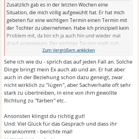
Zusätzlich gab es in der letzten Wochen eine
Situation, die mich völlig aufgewühlt hat. Er hat mich
gebeten für eine wichtigen Termin einen Termin mit
der Tochter zu übernehmen. Habe ich prinzipiell kein
Problem mit, da bin ich ja auch hin und wieder mal
drauf angewiesen. Der wichtige Termin stellt sich
aber als reine Spaßveranstaltung mit seiner Freundin
raus und das ganze passierte auch im Beisein des
Sehe ich wie du - sprich das auf jeden Fall an. Solche
Kindes. Für mich geht das gar nicht. Zum einen habe
Dinge bringt mein Ex auch ab und an. Er hat aber
ich dann das Gefühl manipuliert zu werden und zum
auch in der Beziehung schon dazu geneigt, zwar
Anderen zeigt er meinem Kind, dass es ok ist mir
nicht wirklich zu "lügen", aber Sachverhalte oft sehr
gegenüber Sachen zu verbiegen, um seinen Willen zu
stark zu übertreiben, in eine von ihm gewollte
bekommen. Das werde ich heute auf jeden Fall
Richtung zu "färben" etc..
thematisieren. Unter den Umständen bin ich nicht
bereit, Dinge für ihn zu übernehmen.
Ansonsten klingst du richtig gut!
Und: Viel Glück für das Gespräch und dass ihr
vorankommt - berichte mal!