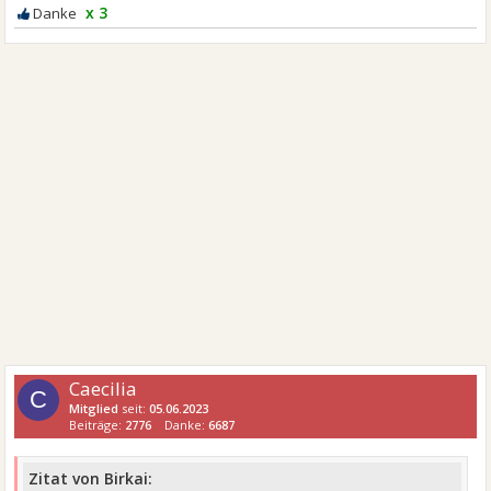
x 3
Caecilia
C
Mitglied
seit:
05.06.2023
Beiträge:
2776
Danke:
6687
Zitat von Birkai: