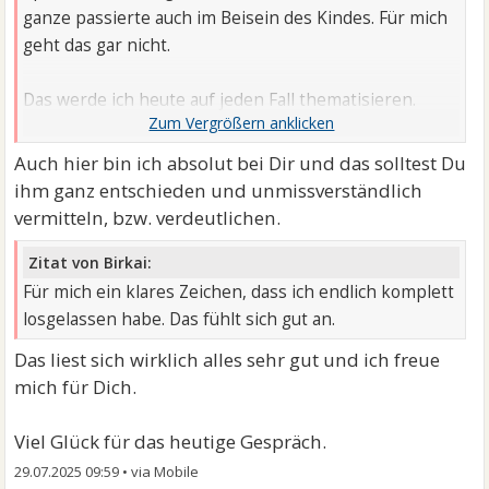
ganze passierte auch im Beisein des Kindes. Für mich
geht das gar nicht.
Das werde ich heute auf jeden Fall thematisieren.
Unter den Umständen bin ich nicht bereit, Dinge für
ihn zu übernehmen.
Auch hier bin ich absolut bei Dir und das solltest Du
ihm ganz entschieden und unmissverständlich
vermitteln, bzw. verdeutlichen.
Zitat von Birkai:
Für mich ein klares Zeichen, dass ich endlich komplett
losgelassen habe. Das fühlt sich gut an.
Das liest sich wirklich alles sehr gut und ich freue
mich für Dich.
Viel Glück für das heutige Gespräch.
29.07.2025 09:59
•