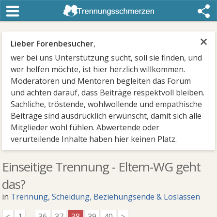
×
Lieber Forenbesucher
,
wer bei uns Unterstützung sucht, soll sie finden, und
wer helfen möchte, ist hier herzlich willkommen.
Moderatoren und Mentoren begleiten das Forum
und achten darauf, dass Beiträge respektvoll bleiben.
Sachliche, tröstende, wohlwollende und empathische
Beiträge sind ausdrücklich erwünscht, damit sich alle
Mitglieder wohl fühlen. Abwertende oder
verurteilende Inhalte haben hier keinen Platz.
Einseitige Trennung - Eltern-WG geht
das?
in
Trennung, Scheidung, Beziehungsende & Loslassen
<
1
...
36
37
38
39
40
>