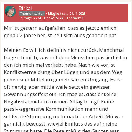
Birkai
•
Mitglied
seit:
09.11.2023
Beiträge:
2234
Danke:
5124
Themen:
1
Mir ist gestern aufgefallen, dass es jetzt ziemlich
genau 2 Jahre her ist, seit sich alles geändert hat.
Meinen Ex will ich definitiv nicht zurück. Manchmal
frage ich mich, was mit dem Menschen passiert ist in
den ich mich mal verliebt habe. Nach wie vor ist
Konfliktvermeidung über Lügen und aus dem Weg
gehen sein Mittel im gemeinsamen Umgang. Es ist
oft nervig, aber mittleiweile setzt ein gewisser
Gewöhnungseffekt ein. Ich mag es, dass er keine
Negativität mehr in meinen Alltag bringt. Keine
passiv-aggressive Kommunikation mehr und
schlechte Stimmung mehr nach der Arbeit. Mir war
gar nicht bewusst, wieviel Einfluss das auf meine
Stimmung hatte. Die Regelmäßig des Ganzen war