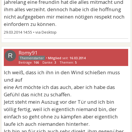
jahrelang eine freundin hat die alles mitmacht und
ihm alles verzeiht. dennoch habe ich die hoffnung
nicht aufgegeben mir meinen nötigen respekt noch
einfordern zu können.
29.03.2014 14:55
•
Romy91
R
•
Mitglied
seit:
16.03.2014
Beiträge:
166
Danke:
3
Themen:
5
Ich weiß, dass ich ihn in den Wind schießen muss
und auf
eine Art möchte ich das auch, aber ich habe das
Gefühl das nicht zu schaffen.
Jetzt steht mein Auszug vor der Tür und ich bin
völlig fertig, weil ich eigentlich niemand bin, der
einfach so geht ohne zu kämpfen aber eigentlich
laufe ich auch niemanden hinterher.
Ich bin an für sich auch sehr direkt, ihm gegenüber