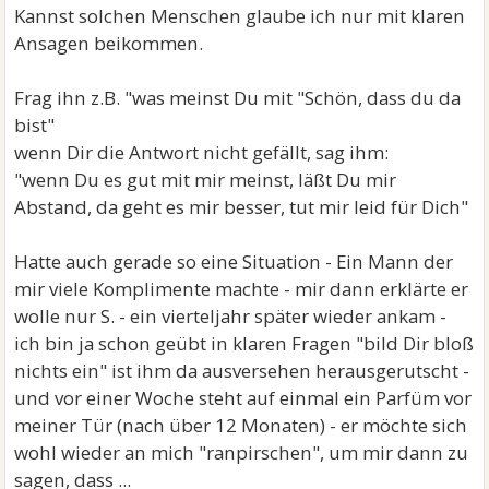
er nichts mehr für mich empfindet...
Kannst solchen Menschen glaube ich nur mit klaren
Ich weiß einfach nicht wie ich damit umgehen soll
Ansagen beikommen.
...
Kaum eine halbe Stunde später hat er mir
Frag ihn z.B. "was meinst Du mit "Schön, dass du da
geschrieben... "Schön, dass du da bist".
bist"
Ich weiß einfach nicht was ich davon halten soll und es
wenn Dir die Antwort nicht gefällt, sag ihm:
verletzt mich zunehmend...
"wenn Du es gut mit mir meinst, läßt Du mir
Als ich ihm dann schrieb, dass ich es gerne nochmal
Abstand, da geht es mir besser, tut mir leid für Dich"
probieren wollte, bekam ich zur Antwort, dass er
keine Beziehung mehr will...
Hatte auch gerade so eine Situation - Ein Mann der
mir viele Komplimente machte - mir dann erklärte er
wolle nur S. - ein vierteljahr später wieder ankam -
ich bin ja schon geübt in klaren Fragen "bild Dir bloß
nichts ein" ist ihm da ausversehen herausgerutscht -
und vor einer Woche steht auf einmal ein Parfüm vor
meiner Tür (nach über 12 Monaten) - er möchte sich
wohl wieder an mich "ranpirschen", um mir dann zu
sagen, dass ...