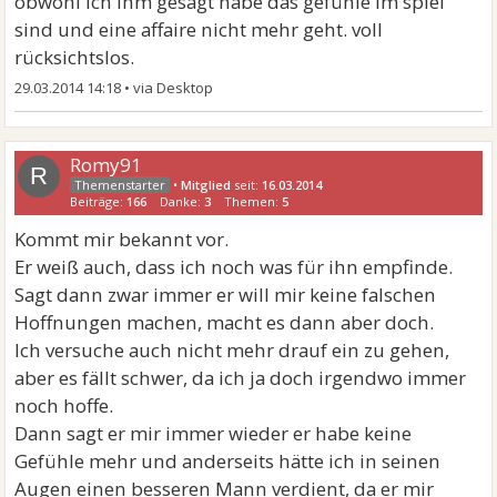
obwohl ich ihm gesagt habe das gefühle im spiel
sind und eine affaire nicht mehr geht. voll
rücksichtslos.
29.03.2014 14:18
•
Romy91
R
•
Mitglied
seit:
16.03.2014
Beiträge:
166
Danke:
3
Themen:
5
Kommt mir bekannt vor.
Er weiß auch, dass ich noch was für ihn empfinde.
Sagt dann zwar immer er will mir keine falschen
Hoffnungen machen, macht es dann aber doch.
Ich versuche auch nicht mehr drauf ein zu gehen,
aber es fällt schwer, da ich ja doch irgendwo immer
noch hoffe.
Dann sagt er mir immer wieder er habe keine
Gefühle mehr und anderseits hätte ich in seinen
Augen einen besseren Mann verdient, da er mir