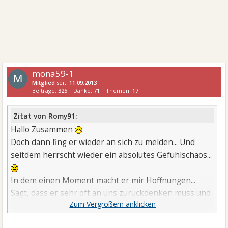
mona59-1
M
Mitglied
seit:
11.09.2013
Beiträge:
325
Danke:
71
Themen:
17
Zitat von Romy91:
Hallo Zusammen
Doch dann fing er wieder an sich zu melden... Und
seitdem herrscht wieder ein absolutes Gefühlschaos...
In dem einen Moment macht er mir Hoffnungen...
Sagt, dass er sehr oft an uns zurückdenken muss und
nicht über mich und unsere Beziehung hinweg ist und
im nächsten Moment meint er dann aber wieder, dass