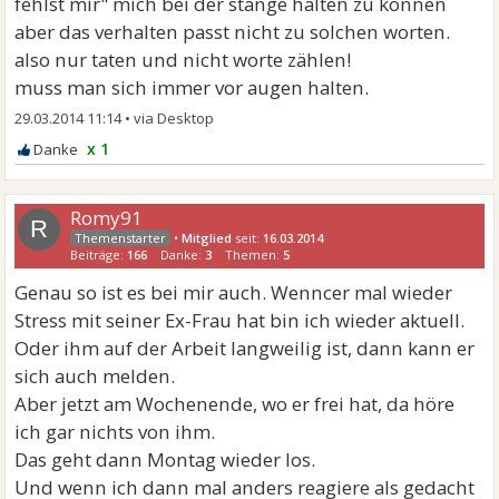
fehlst mir" mich bei der stange halten zu können
aber das verhalten passt nicht zu solchen worten.
also nur taten und nicht worte zählen!
muss man sich immer vor augen halten.
29.03.2014 11:14
•
x 1
Romy91
R
•
Mitglied
seit:
16.03.2014
Beiträge:
166
Danke:
3
Themen:
5
Genau so ist es bei mir auch. Wenncer mal wieder
Stress mit seiner Ex-Frau hat bin ich wieder aktuell.
Oder ihm auf der Arbeit langweilig ist, dann kann er
sich auch melden.
Aber jetzt am Wochenende, wo er frei hat, da höre
ich gar nichts von ihm.
Das geht dann Montag wieder los.
Und wenn ich dann mal anders reagiere als gedacht