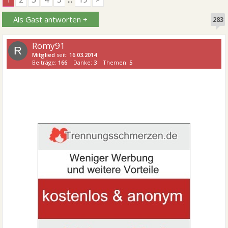
Als Gast antworten +
283
Romy91
R
Mitglied
seit:
16.03.2014
Beiträge:
166
Danke:
3
Themen:
5