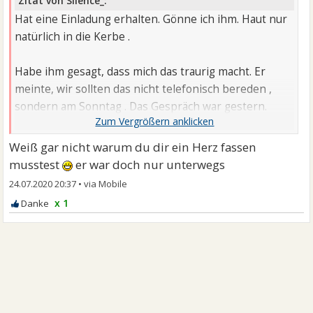
Zitat von Silence_:
Hat eine Einladung erhalten. Gönne ich ihm. Haut nur
natürlich in die Kerbe .
Habe ihm gesagt, dass mich das traurig macht. Er
meinte, wir sollten das nicht telefonisch bereden ,
sondern am Sonntag . Das Gespräch war gestern.
Meine Nacht danach unruhig. Heute habe ich mir ein
Herz gefasst . Hab' ihn gebeten, ob er abends bei mir
Weiß gar nicht warum du dir ein Herz fassen
vorbei kommen könne. Nach seinem Kurs-Treffen
musstest
er war doch nur unterwegs
heute. Weil ich so dringend das Gefühl habe, seine
24.07.2020 20:37
•
Umarmung zu brauchen.
x 1