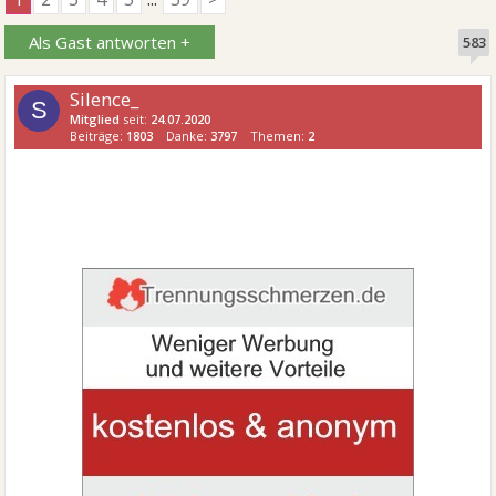
Als Gast antworten +
583
Silence_
S
Mitglied
seit:
24.07.2020
Beiträge:
1803
Danke:
3797
Themen:
2