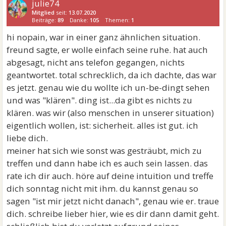
julie74
Mitglied
seit:
13.07.2020
Beiträge:
89
Danke:
105
Themen:
1
hi nopain, war in einer ganz ähnlichen situation.
freund sagte, er wolle einfach seine ruhe. hat auch
abgesagt, nicht ans telefon gegangen, nichts
geantwortet. total schrecklich, da ich dachte, das war
es jetzt. genau wie du wollte ich un-be-dingt sehen
und was "klären". ding ist...da gibt es nichts zu
klären. was wir (also menschen in unserer situation)
eigentlich wollen, ist: sicherheit. alles ist gut. ich
liebe dich.
meiner hat sich wie sonst was gesträubt, mich zu
treffen und dann habe ich es auch sein lassen. das
rate ich dir auch. höre auf deine intuition und treffe
dich sonntag nicht mit ihm. du kannst genau so
sagen "ist mir jetzt nicht danach", genau wie er. traue
dich. schreibe lieber hier, wie es dir dann damit geht.