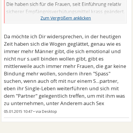
Die haben sich für die Frauen, seit Einführung relativ
sicherer Empfängnisverhütungsmittel krass geändert.
Will heißen, auch die Frau kann nun, ohne Angst einer
ungewollten Schwangerschaft etwas aktiver auf
Partnersuche gehen.
Da möchte ich Dir widersprechen, in der heutigen
Zeit haben sich die Wogen geglättet, genau wie es
In den Köpfen ändert das biologisch nicht viel. Frau
immer mehr Männer gibt, die sich emotional und
wird immer eher die Bindung anstreben, wenn sie
nicht nur s.uell binden wollen gibt, gibt es
sich hingibt ... Mann prescht eher vor, da kommt der
mittlerweile auch immer mehr Frauen, die gar keine
Bindungswunsch, das ist die "Richtige" für Heim, Herd,
Bindung mehr wollen, sondern ihren "Spass"
Kinder erst n a c h dem intimen Kennenlernen.
suchen, wenn auch oft mit nur einem S...partner,
Ausnahmen bestätigen die Regel^ Was für ein
eben ihr Single-Leben weiterführen und sich mit
abgedroschner Spruch....sorry
dem "Partner" gelegentlich treffen, um mit ihm was
zu unternehmen, unter Anderem auch Sex
05.01.2015 10:47
•