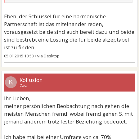
Ich denke Frauen und Männer sind heutzutage
Eben, der Schlüssel für eine harmonische
ebenso "gefährdet" fremdzugehen...
Partnerschaft ist das miteinander reden,
vorausgesetzt beide sind auch bereit dazu und beide
Schau dir doch mal die ganzen Reize heutzutage an,
sind bestrebt eine Lösung die für beide akzeptabel
geh mal in nen Club. Da bietet sich an jeder Ecke
ist zu finden
unverbindlicher S*ex an. Die Frage in einer Beziehung
05.01.2015 10:53
•
ist nicht, welches der Geschlechter eher fremdgeht.
Die Frage lautet, kannst du als Frau/Mann den Reizen
widerstehen?! und bist du glücklich in deiner jetzigen
Kollusion
K
Beziehung?
Gast
Falls du nicht glücklich bist und du dich bei dem
Ihr Lieben,
Gedanken ertappst, reflektiere und rede mit deinem/r
meiner persönlichen Beobachtung nach gehen die
Partner/in darüber.
meisten Menschen fremd, wobei fremd gehen S. mit
Fremdgehen ist meistens ein Zeichen von
jemand anderem trotz fester Beziehung bedeutet.
Unzufriedenheit innerhalb der Partnerschaft -ebenso
wie Affären.
Ich habe mal bei einer Umfrage von ca. 70%