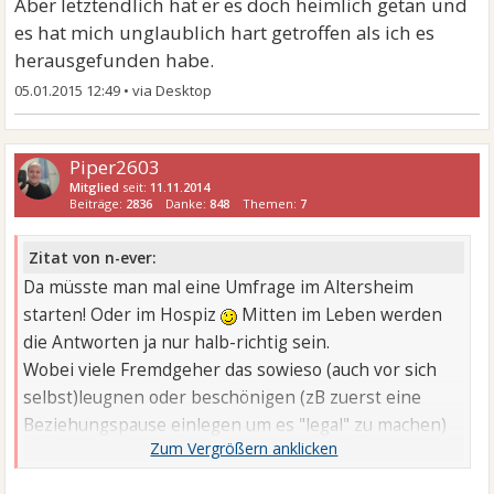
Aber letztendlich hat er es doch heimlich getan und
es hat mich unglaublich hart getroffen als ich es
herausgefunden habe.
05.01.2015 12:49
•
Piper2603
Mitglied
seit:
11.11.2014
Beiträge:
2836
Danke:
848
Themen:
7
Zitat von n-ever:
Da müsste man mal eine Umfrage im Altersheim
starten! Oder im Hospiz
Mitten im Leben werden
die Antworten ja nur halb-richtig sein.
Wobei viele Fremdgeher das sowieso (auch vor sich
selbst)leugnen oder beschönigen (zB zuerst eine
Beziehungspause einlegen um es "legal" zu machen)
und "in Beziehungen" immer treu sind. Oder bei
manchen Paaren gibt es außerehelichen Sex, aber mit