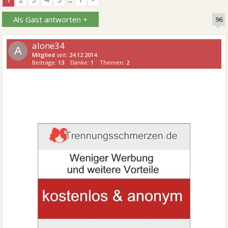
Als Gast antworten +
96
alone34
A
Mitglied
seit:
24.12.2014
Beiträge:
13
Danke:
1
Themen:
2