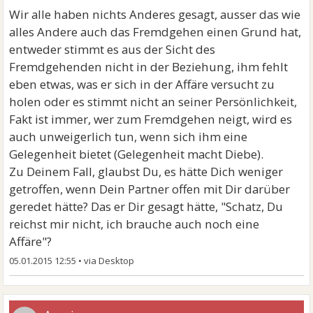
Einverständnis des Partners..
Wir alle haben nichts Anderes gesagt, ausser das wie
Und vielleicht würden manche Fremdgehen, aber
alles Andere auch das Fremdgehen einen Grund hat,
haben keine Gelegenheit..
entweder stimmt es aus der Sicht des
Fremdgehenden nicht in der Beziehung, ihm fehlt
Ich denke man sollte einfach davon ausgehen, dass es
eben etwas, was er sich in der Affäre versucht zu
möglich ist, dass der Partner einem Fremdgehen wird.
holen oder es stimmt nicht an seiner Persönlichkeit,
Und man muss eben für sich selbst rausfinden wie
Fakt ist immer, wer zum Fremdgehen neigt, wird es
man damit klarkommt.
auch unweigerlich tun, wenn sich ihm eine
Ich hatte gehofft mich durch Offenheit vor
Gelegenheit bietet (Gelegenheit macht Diebe).
Verletzungen schützen zu können. Hab meinem
Zu Deinem Fall, glaubst Du, es hätte Dich weniger
Mann gesagt, wenn er Abwechslung braucht, man
getroffen, wenn Dein Partner offen mit Dir darüber
kann ja über Alles reden..
geredet hätte? Das er Dir gesagt hätte, "Schatz, Du
Aber letztendlich hat er es doch heimlich getan und es
reichst mir nicht, ich brauche auch noch eine
hat mich unglaublich hart getroffen als ich es
Affäre"?
herausgefunden habe.
05.01.2015 12:55
•