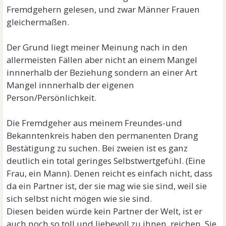
Fremdgehern gelesen, und zwar Männer Frauen
Wer nicht redet, dem kann auch nicht geholfen
gleichermaßen.
werden!
Der Grund liegt meiner Meinung nach in den
allermeisten Fällen aber nicht an einem Mangel
innnerhalb der Beziehung sondern an einer Art
Mangel innnerhalb der eigenen
Person/Persönlichkeit.
Die Fremdgeher aus meinem Freundes-und
Bekanntenkreis haben den permanenten Drang
Bestätigung zu suchen. Bei zweien ist es ganz
deutlich ein total geringes Selbstwertgefühl. (Eine
Frau, ein Mann). Denen reicht es einfach nicht, dass
da ein Partner ist, der sie mag wie sie sind, weil sie
sich selbst nicht mögen wie sie sind.
Diesen beiden würde kein Partner der Welt, ist er
auch noch so toll und liebevoll zu ihnen, reichen. Sie