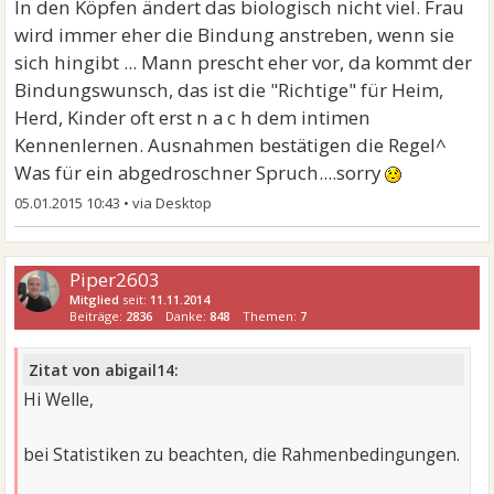
In den Köpfen ändert das biologisch nicht viel. Frau
wird immer eher die Bindung anstreben, wenn sie
sich hingibt ... Mann prescht eher vor, da kommt der
Bindungswunsch, das ist die "Richtige" für Heim,
Herd, Kinder oft erst n a c h dem intimen
Kennenlernen. Ausnahmen bestätigen die Regel^
Was für ein abgedroschner Spruch....sorry
05.01.2015 10:43
•
Piper2603
Mitglied
seit:
11.11.2014
Beiträge:
2836
Danke:
848
Themen:
7
Zitat von abigail14:
Hi Welle,
bei Statistiken zu beachten, die Rahmenbedingungen.