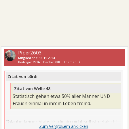
Piper2603
Mitglied
seit:
11.11.2014
Beiträge:
2836
Danke:
848
Themen:
7
Zitat von b0rdi:
Zitat von Welle 48:
Statistisch gehen etwa 50% aller Männer UND
Frauen einmal in ihrem Leben fremd.
"Glaube keiner Statistik, die du nicht selbst gefälscht
hast"