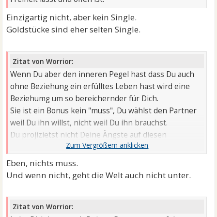
Einzigartig nicht, aber kein Single.
Goldstücke sind eher selten Single.
Zitat von Worrior:
Wenn Du aber den inneren Pegel hast dass Du auch
ohne Beziehung ein erfülltes Leben hast wird eine
Beziehumg um so bereichernder für Dich.
Sie ist ein Bonus kein "muss", Du wählst den Partner
weil Du ihn willst, nicht weil Du ihn brauchst.
Du projizietst nicht Deine Ängste auf diesen
Menschen, das Beisammensein wird mit Leichtigkeit
bereichert.
Eben, nichts muss.
Und wenn nicht, geht die Welt auch nicht unter.
Zitat von Worrior: