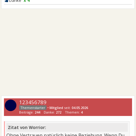
x 4
123456789
•
Mitglied
seit:
04.05.2026
Beiträge:
244
Danke:
272
Themen:
4
Zitat von Worrior:
Ohne Vertrauen natürlich keine Beziehung. Wenn Du