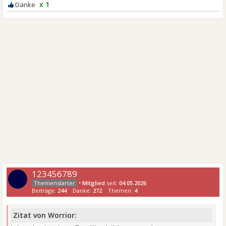
x 1
123456789
•
Mitglied
seit:
04.05.2026
Beiträge:
244
Danke:
272
Themen:
4
Zitat von Worrior: