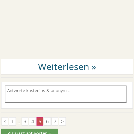
<
1
...
3
4
5
6
7
>
Als Gast antworten +