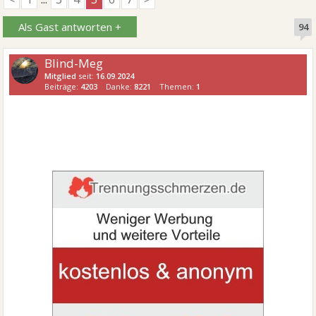
Als Gast antworten +
94
Blind-Meg
Mitglied
seit:
16.09.2024
Beiträge:
4203
Danke:
8221
Themen:
1