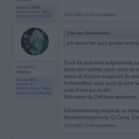
Beiträge:
16898
Danke erhalten:
30221
25.01.2022 13:33
•
Mitglied seit:
27.02.2019
Zitat von WeisseKatze:
Ich räume hier auch gerade nicht auf
Tu es für dich eine aufgeräumte sa
aquarius2
fühlst dich wohler, auch wenn es 
Mitglied
Wenn du Kerzen magst hol dir wel
Beiträge:
8016
Pellkartoffeln sind, such dir ein
Themen:
9
Danke erhalten:
10991
jeder Form gut zu dir!
Mitglied seit:
07.09.2016
Geh wenn du Zeit hast spazieren, 
Bändertrennung musst du an Anfan
Muskelentspannung, Qi Gong. Das
25.01.2022 13:35
•