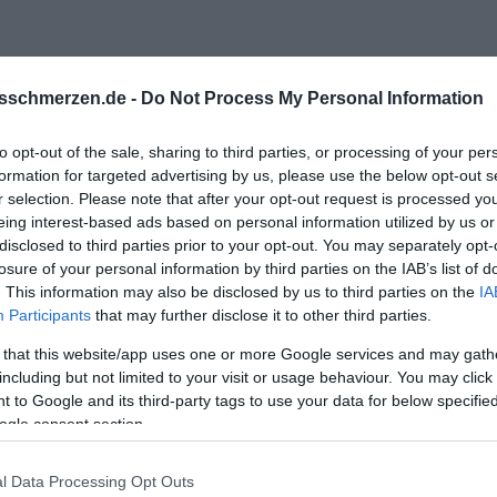
sschmerzen.de -
Do Not Process My Personal Information
to opt-out of the sale, sharing to third parties, or processing of your per
 dass du quasi im Entzug bist, der durch die intermittierende V
formation for targeted advertising by us, please use the below opt-out s
entstanden ist. Das ist als süchtigmachender Effekt ganz gut e
r selection. Please note that after your opt-out request is processed y
eing interest-based ads based on personal information utilized by us or
uchen weshalb du bei diesem Mann angebissen hast und nicht frü
disclosed to third parties prior to your opt-out. You may separately opt-
losure of your personal information by third parties on the IAB’s list of
und dein Sehnen nach diesem Mann trennen von einer "nüchter
. This information may also be disclosed by us to third parties on the
IA
 ihm gezogen hast bzw. ziehen wolltest.
Participants
that may further disclose it to other third parties.
 that this website/app uses one or more Google services and may gath
 Aussendarstellung für euch beide wichtig war und es für dich m
including but not limited to your visit or usage behaviour. You may click 
 verstehen.
 to Google and its third-party tags to use your data for below specifi
ogle consent section.
ür dich erscheint alles sinnlos. Mir fällt dazu, als krasses Beispie
 (wenn ich mich richtig erinnere) ausgelöscht wurde. Das erfolg
l Data Processing Opt Outs