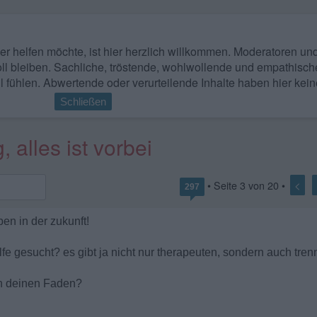
 wer helfen möchte, ist hier herzlich willkommen. Moderatoren u
ll bleiben. Sachliche, tröstende, wohlwollende und empathisch
l fühlen. Abwertende oder verurteilende Inhalte haben hier kein
Schließen
 alles ist vorbei
<
• Seite
3
von
20
•
297
en in der zukunft!
ilfe gesucht? es gibt ja nicht nur therapeuten, sondern auch t
in deinen Faden?