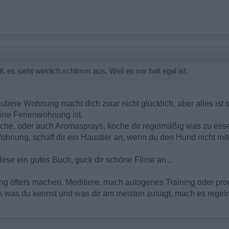
, es sieht wirklich schlimm aus. Weil es mir halt egal ist.
ubere Wohnung macht dich zwar nicht glücklich, aber alles ist s
eine Ferienwohnung ist.
che, oder auch Aromasprays, koche dir regelmäßig was zu ess
e Wohnung, schaff dir ein Haustier an, wenn du den Hund nicht m
lese ein gutes Buch, guck dir schöne Filme an...
g öfters machen. Meditiere, mach autogenes Training oder pro
 was du kennst und was dir am meisten zusagt, mach es regel