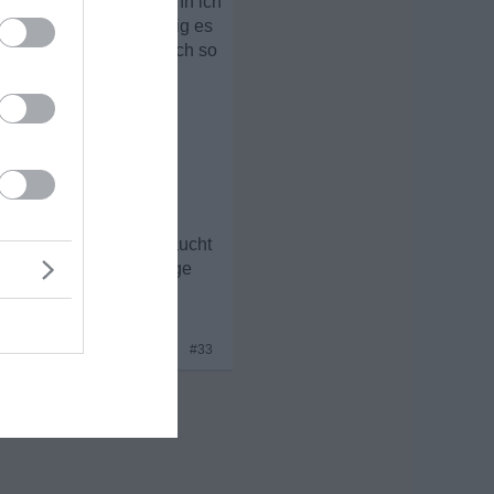
te selbst zu töten (wenn ich
Augen führt, wie irrsinnig es
strophe. Aber es gibt noch so
nnst und das in deinem
b Geduld mit dir, es braucht
eben anzuschauen, einige
blickend vermutlich als
x 3
#33