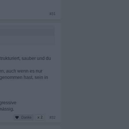
#31
trukturiert, sauber und du
en, auch wenn es nur
itgenommen hast, sein in
gressive
mässig.
x 2
#32