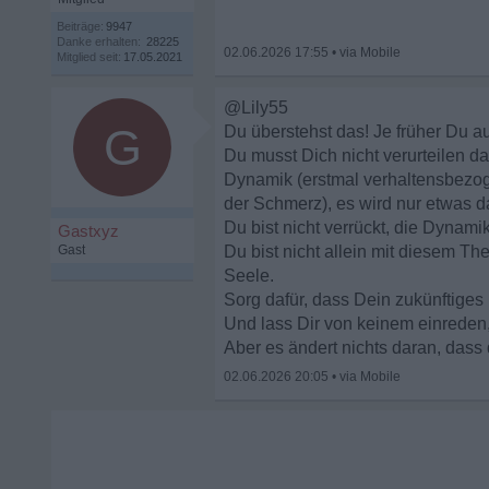
Beiträge:
9947
Danke erhalten:
28225
02.06.2026 17:55
•
Mitglied seit:
17.05.2021
@Lily55
G
Du überstehst das! Je früher Du a
Du musst Dich nicht verurteilen da
Dynamik (erstmal verhaltensbezoge
der Schmerz), es wird nur etwas d
Du bist nicht verrückt, die Dynami
Gastxyz
Gast
Du bist nicht allein mit diesem T
Seele.
Sorg dafür, dass Dein zukünftiges 
Und lass Dir von keinem einreden, d
Aber es ändert nichts daran, dass 
02.06.2026 20:05
•