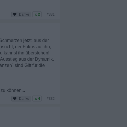
x 2
#331
 Schmerzen jetzt, aus der
sucht, der Fokus auf ihn,
Du kannst ihn überstehen!
r Ausstieg aus der Dynamik.
zen" sind Gift für die
 zu können...
x 4
#332