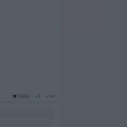
x 2
#334