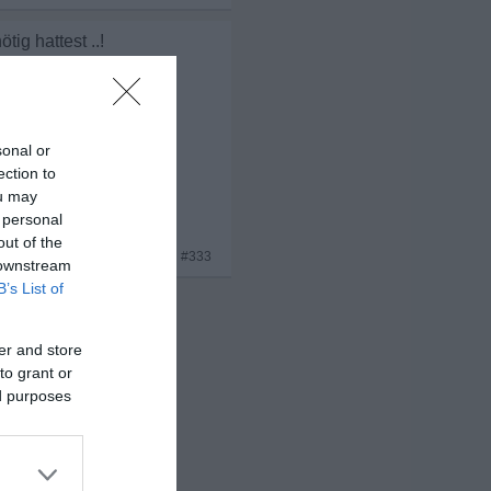
ig hattest ..!
sonal or
ection to
ou may
 personal
out of the
x 4
#333
 downstream
B’s List of
er and store
to grant or
ed purposes