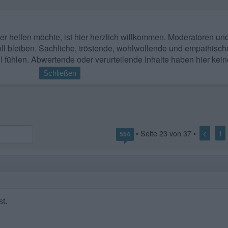
 wer helfen möchte, ist hier herzlich willkommen. Moderatoren u
ll bleiben. Sachliche, tröstende, wohlwollende und empathisch
l fühlen. Abwertende oder verurteilende Inhalte haben hier kein
Schließen
<
1
• Seite
23
von
37
•
554
st.