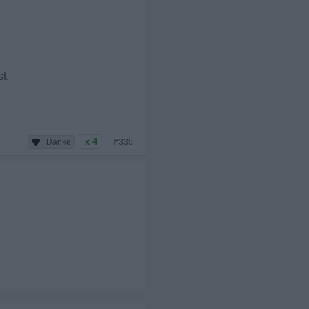
t.
x 4
#335