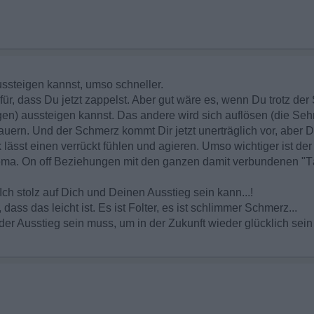
ussteigen kannst, umso schneller.
für, dass Du jetzt zappelst. Aber gut wäre es, wenn Du trotz der
n) aussteigen kannst. Das andere wird sich auflösen (die Sehn
auern. Und der Schmerz kommt Dir jetzt unerträglich vor, aber 
k lässt einen verrückt fühlen und agieren. Umso wichtiger ist de
hema. On off Beziehungen mit den ganzen damit verbundenen "Tän
Ich stolz auf Dich und Deinen Ausstieg sein kann...!
ass das leicht ist. Es ist Folter, es ist schlimmer Schmerz...
der Ausstieg sein muss, um in der Zukunft wieder glücklich sein