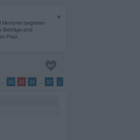
×
nd Mentoren begleiten
e Beiträge sind
en Platz.
891
22
23
24
37
>
...
...