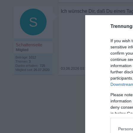
Ich wünsche Dir, daß Du eines Tage
S
Trennung
If you wish 
Schattenseite
sensitive in
Mitglied
confirm you
Beiträge:
1012
continue se
Themen:
3
information 
Danke erhalten:
725
03.06.2026 03:47
•
Mitglied seit:
26.07.2020
further disc
participants
Downstream 
Please note
information 
deny consent
in below Go
Persona