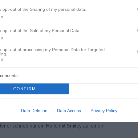
o opt-out of the Sharing of my personal data.
In
o opt-out of the Sale of my Personal Data.
In
to opt-out of processing my Personal Data for Targeted
en Einsatz! Ich verstehe mich selbst nicht
ing.
In
getan hat, ein Stück Rache dass er als Gewinner
. Was wäre gewesen wenn ich nicht dort
consents
CONFIRM
te mal mitgehen zu der Psychologin wenn mir
Data Deletion
Data Access
Privacy Policy
 in der Sbahn zur Arbeit. Früher hat er mir
sant oder Muffin auf meinen Schreibtisch
der er schrieb nur ein Hallo mit Smiley auf einen