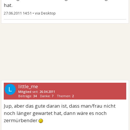
hat.
27.06.2011 14:51
•
little_me
L
Mitglied
seit:
26.04.2011
Beiträge:
34
Danke:
7
Themen:
2
Jup, aber das gute daran ist, dass man/frau nicht
noch länger gewartet hat, dann wäre es noch
zermürbender