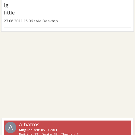
lg
little
27.06.2011 15:06
•
Albatros
A
Mitglied
seit:
05.04.2011
Beiträge:
87
Danke:
37
Themen:
3