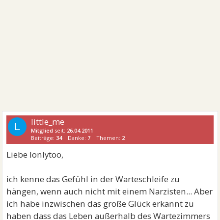
little_me
L
Mitglied
seit:
26.04.2011
Beiträge:
34
Danke:
7
Themen:
2
Liebe lonlytoo,
ich kenne das Gefühl in der Warteschleife zu
hängen, wenn auch nicht mit einem Narzisten... Aber
ich habe inzwischen das große Glück erkannt zu
haben dass das Leben außerhalb des Wartezimmers