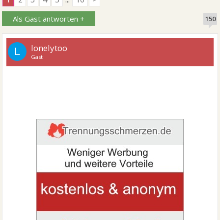
Als Gast antworten +
150
lonelytoo
L
Gast