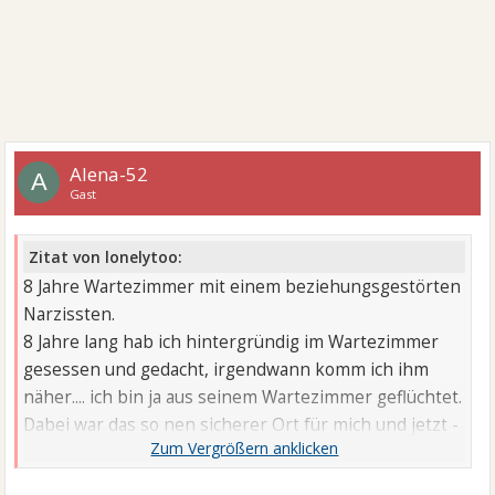
Alena-52
A
Gast
Zitat von lonelytoo:
8 Jahre Wartezimmer mit einem beziehungsgestörten
Narzissten.
8 Jahre lang hab ich hintergründig im Wartezimmer
gesessen und gedacht, irgendwann komm ich ihm
näher.... ich bin ja aus seinem Wartezimmer geflüchtet.
Dabei war das so nen sicherer Ort für mich und jetzt -
raus.. in die Welt.... Kalt böse und allein.....
Fühl mich so einsam - als wäre ich alleine auf der Welt,