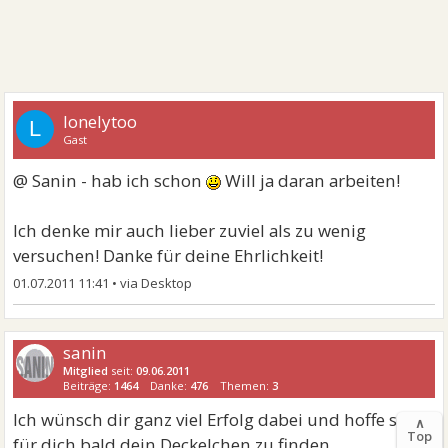
lonelytoo
L
Gast
@ Sanin - hab ich schon
Will ja daran arbeiten!
Ich denke mir auch lieber zuviel als zu wenig
versuchen! Danke für deine Ehrlichkeit!
01.07.2011 11:41
•
sanin
Mitglied
seit:
09.06.2011
Beiträge:
1464
Danke:
476
Themen:
3
Ich wünsch dir ganz viel Erfolg dabei und hoffe so
∧
Top
für dich bald dein Deckelchen zu finden.