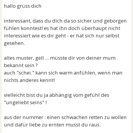
hab den Glauben verloren das es da einen für mich
hallo grüss dich
gibt - das ich meinen Traum von Familie aufrecht
erhalten kann.
interessant, dass du dich da so sicher und geborgen
fühlen konntest! es hat ihn doch überhaupt nicht
Gibt es hier noch Liebesabhänige denen es ähnlich
interessiert wie es dir geht - er hat sich nur selbst
geht -
gesehen.
Ich überlege in eine WG zu ziehen - damit zumindest
das Einsamkeitsgefühl weg ist
altes muster, gell ... müsste dir von deiner mum
bekannt sein ?
auch "schei." kann sich warm anfühlen, wenn man
nichts anderes kennt!
vielleicht bist du ja abhängig vom gefühl des
"ungeliebt seins" !
aus der nummer : einen schwachen retten zu wollen
und dafür liebe zu ernten musst du raus.