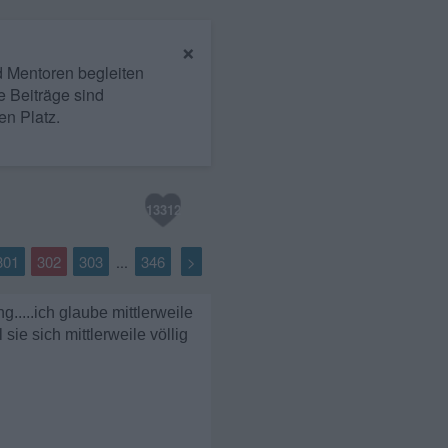
×
nd Mentoren begleiten
e Beiträge sind
en Platz.
13312
301
302
303
346
>
...
.....ich glaube mittlerweile
sie sich mittlerweile völlig