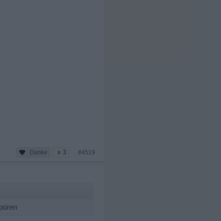
x 3
#4519
spüren