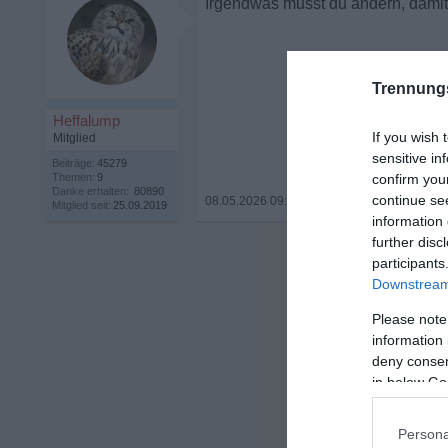
Irgendwas musst du ändern, damit
Trennung
Heffalump
If you wish 
Mitglied
sensitive in
Beiträge:
45279
Themen:
9
confirm you
Danke erhalten:
80890
continue se
08.05.2026 09:31
•
Mitglied seit:
25.09.2019
information 
further disc
participants
Downstream 
Please note
information 
deny consent
in below Go
Persona