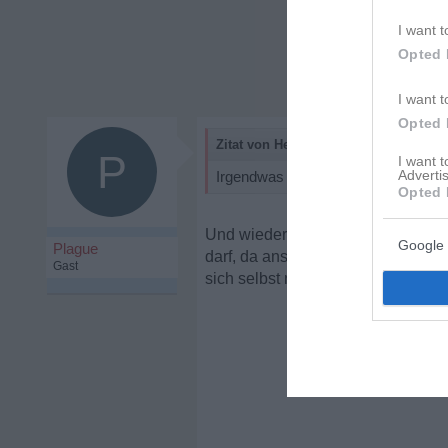
I want t
Opted 
I want t
Opted 
Zitat von Heffalump:
P
I want 
Advertis
Irgendwas musst du ändern, damit 
Opted 
Und wieder frage ich mich, ob si
Google 
Plague
darf, da anscheinend Drama und S
Gast
sich selbst noch irgendwie zu spü