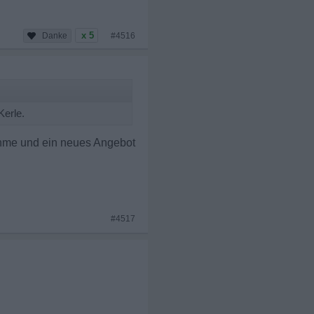
x 5
#4516
Kerle.
nehme und ein neues Angebot
#4517