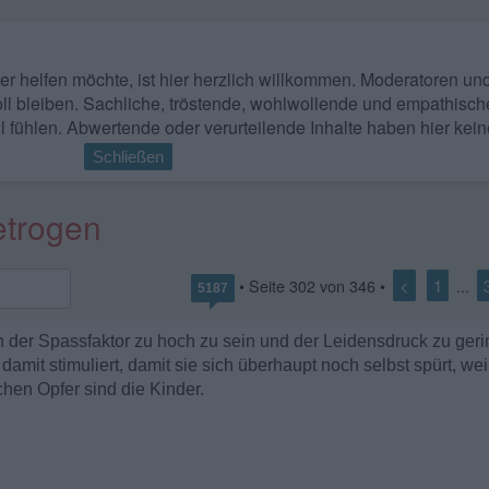
 wer helfen möchte, ist hier herzlich willkommen. Moderatoren u
ll bleiben. Sachliche, tröstende, wohlwollende und empathisch
l fühlen. Abwertende oder verurteilende Inhalte haben hier kein
Schließen
etrogen
<
1
• Seite
302
von
346
•
...
5187
ch der Spassfaktor zu hoch zu sein und der Leidensdruck zu gering
damit stimuliert, damit sie sich überhaupt noch selbst spürt, weil 
ichen Opfer sind die Kinder.