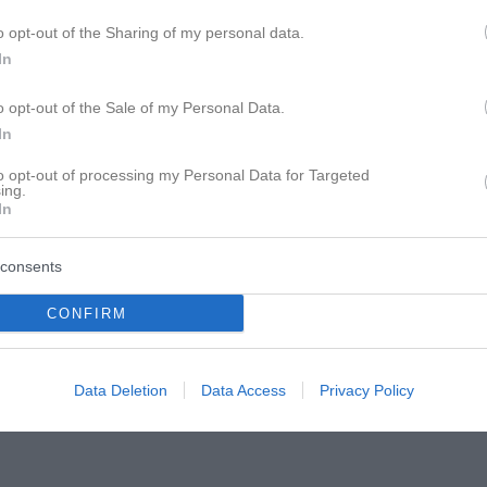
o opt-out of the Sharing of my personal data.
In
o opt-out of the Sale of my Personal Data.
In
to opt-out of processing my Personal Data for Targeted
ing.
der Prozess beginnt
In
ch im System der TE hier überhaupt was ändern
consents
chmerz die einzigen Möglichkeiten darstellen,
ren?
CONFIRM
Data Deletion
Data Access
Privacy Policy