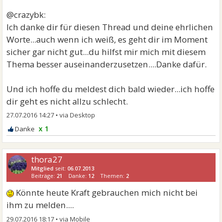
@crazybk:
Ich danke dir für diesen Thread und deine ehrlichen
Worte...auch wenn ich weiß, es geht dir im Moment
sicher gar nicht gut...du hilfst mir mich mit diesem
Thema besser auseinanderzusetzen....Danke dafür.
Und ich hoffe du meldest dich bald wieder...ich hoffe
dir geht es nicht allzu schlecht.
27.07.2016 14:27
•
x 1
thora27
Mitglied
seit:
06.07.2013
Beiträge:
21
Danke:
12
Themen:
2
Könnte heute Kraft gebrauchen mich nicht bei
ihm zu melden....
29.07.2016 18:17
•