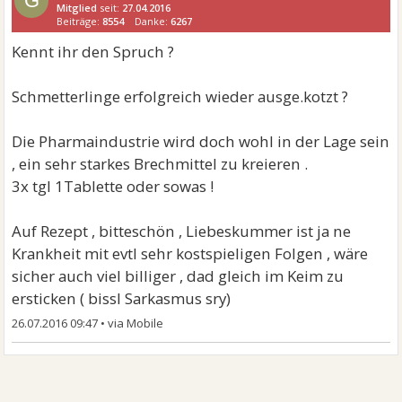
G
Mitglied
seit:
27.04.2016
Beiträge:
8554
Danke:
6267
Kennt ihr den Spruch ?
Schmetterlinge erfolgreich wieder ausge.kotzt ?
Die Pharmaindustrie wird doch wohl in der Lage sein
, ein sehr starkes Brechmittel zu kreieren .
3x tgl 1Tablette oder sowas !
Auf Rezept , bitteschön , Liebeskummer ist ja ne
Krankheit mit evtl sehr kostspieligen Folgen , wäre
sicher auch viel billiger , dad gleich im Keim zu
ersticken ( bissl Sarkasmus sry)
26.07.2016 09:47
•