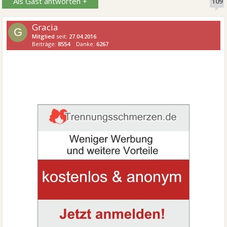
Als Gast antworten +
109
Gracia
G
Mitglied
seit:
27.04.2016
Beiträge:
8554
Danke:
6267