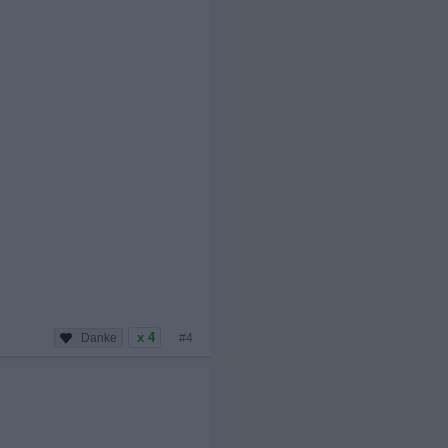
x 4
#4