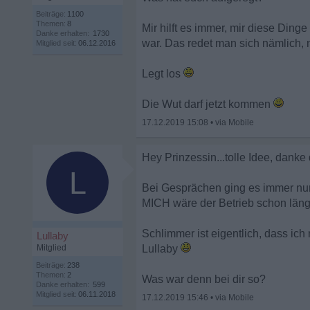
Beiträge:
1100
Themen:
8
Mir hilft es immer, mir diese Ding
Danke erhalten:
1730
war. Das redet man sich nämlich, 
Mitglied seit:
06.12.2016
Legt los
Die Wut darf jetzt kommen
17.12.2019 15:08
•
Hey Prinzessin...tolle Idee, danke 
L
Bei Gesprächen ging es immer nur 
MICH wäre der Betrieb schon längs
Schlimmer ist eigentlich, dass ic
Lullaby
Mitglied
Lullaby
Beiträge:
238
Themen:
2
Was war denn bei dir so?
Danke erhalten:
599
Mitglied seit:
06.11.2018
17.12.2019 15:46
•