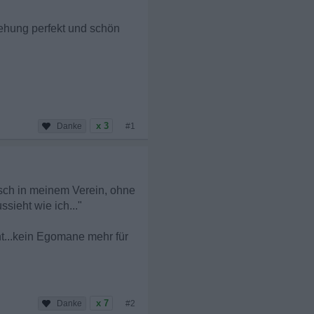
ziehung perfekt und schön
x 3
#1
nsch in meinem Verein, ohne
sieht wie ich..."
nt...kein Egomane mehr für
x 7
#2