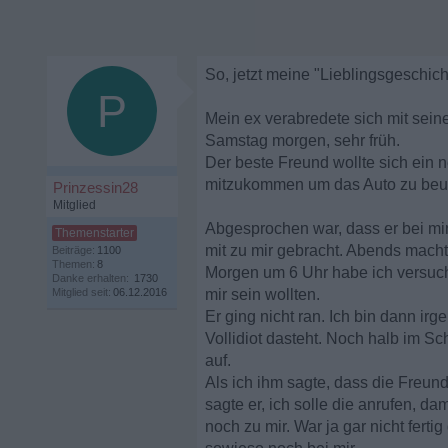
So, jetzt meine "Lieblingsgeschich
P
Mein ex verabredete sich mit sein
Samstag morgen, sehr früh.
Der beste Freund wollte sich ein 
mitzukommen um das Auto zu beur
Prinzessin28
Mitglied
Abgesprochen war, dass er bei mir
mit zu mir gebracht. Abends macht
Beiträge:
1100
Themen:
8
Morgen um 6 Uhr habe ich versuch
Danke erhalten:
1730
Mitglied seit:
06.12.2016
mir sein wollten.
Er ging nicht ran. Ich bin dann ir
Vollidiot dasteht. Noch halb im Sch
auf.
Als ich ihm sagte, dass die Freund
sagte er, ich solle die anrufen, da
noch zu mir. War ja gar nicht fer