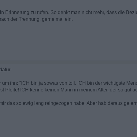
e in Erinnerung zu rufen. So denkt man nicht mehr, dass die Be
nach der Trennung, gerne mal ein.
dafür!
um ihn: "ICH bin ja sowas von toll, ICH bin der wichtigste Me
t Pleite! ICH kenne keinen Mann in meinem Alter, der so gut aus
h mir das so ewig lang reingezogen habe. Aber hab daraus geler