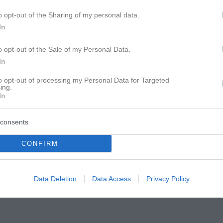
 Er meinte es aber toternst.
o opt-out of the Sharing of my personal data.
In
r.
o opt-out of the Sale of my Personal Data.
In
to opt-out of processing my Personal Data for Targeted
ing.
In
consents
CONFIRM
Data Deletion
Data Access
Privacy Policy