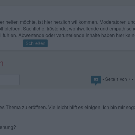
 wer helfen möchte, ist hier herzlich willkommen. Moderatoren u
ll bleiben. Sachliche, tröstende, wohlwollende und empathisch
l fühlen. Abwertende oder verurteilende Inhalte haben hier kein
Schließen
n
• Seite
1
von
7
•
93
s Thema zu eröffnen. Vielleicht hilft es einigen. Ich bin mir sog
ziehung?