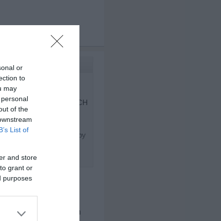
x 3
sonal or
ection to
ou may
 personal
in meinem Verein, ohne MICH
out of the
..."
 downstream
B’s List of
in Egomane mehr für Lullaby
er and store
to grant or
ed purposes
grinsen. Ich dachte dann