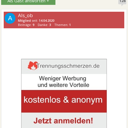
Als Gast antworten +
128
Als_ob
A
Mitglied
seit:
14.04.2020
Beiträge:
9
Danke:
3
Themen:
1