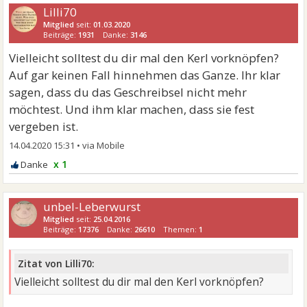
Lilli70
Mitglied
seit:
01.03.2020
Beiträge:
1931
Danke:
3146
Vielleicht solltest du dir mal den Kerl vorknöpfen?
Auf gar keinen Fall hinnehmen das Ganze. Ihr klar
sagen, dass du das Geschreibsel nicht mehr
möchtest. Und ihm klar machen, dass sie fest
vergeben ist.
14.04.2020 15:31
•
x 1
unbel-Leberwurst
Mitglied
seit:
25.04.2016
Beiträge:
17376
Danke:
26610
Themen:
1
Zitat von Lilli70:
Vielleicht solltest du dir mal den Kerl vorknöpfen?