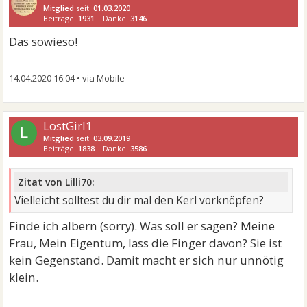
Mitglied
seit:
01.03.2020
Beiträge:
1931
Danke:
3146
Das sowieso!
14.04.2020 16:04
•
LostGirl1
L
Mitglied
seit:
03.09.2019
Beiträge:
1838
Danke:
3586
Zitat von Lilli70:
Vielleicht solltest du dir mal den Kerl vorknöpfen?
Finde ich albern (sorry). Was soll er sagen? Meine
Frau, Mein Eigentum, lass die Finger davon? Sie ist
kein Gegenstand. Damit macht er sich nur unnötig
klein.