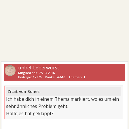
unbel-Leberwurst
Mitglied
seit:
25.04.2016
Beiträge:
17376
Danke:
26610
Themen:
1
Zitat von Bones:
Ich habe dich in einem Thema markiert, wo es um ein
sehr ähnliches Problem geht.
Hoffe,es hat geklappt?