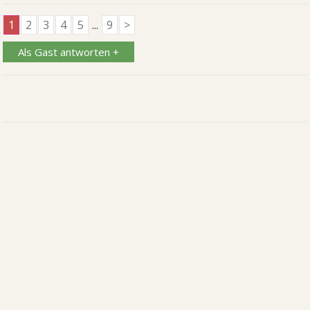
1
2
3
4
5
...
9
>
Als Gast antworten +