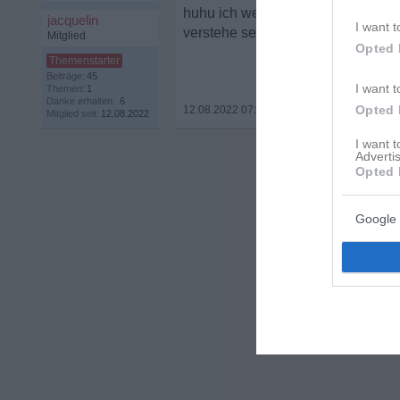
huhu ich weiß es nicht ob er bis je
jacquelin
I want t
verstehe selber auch nicht!
Mitglied
Opted 
Beiträge:
45
I want t
Themen:
1
Danke erhalten:
6
Opted 
12.08.2022 07:18
•
Mitglied seit:
12.08.2022
I want 
Advertis
Opted 
Google 