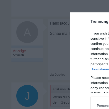
Trennung
A
Er schreibt wenig
If you wish 
sensitive in
confirm you
continue se
information 
further disc
participants
Downstream 
Please note
information 
deny consent
Zitat von Heffalump:
J
in below Go
Wenn du bist Dienstag bleibst, er 
dem Geburtstagssamstag? ...
Persona