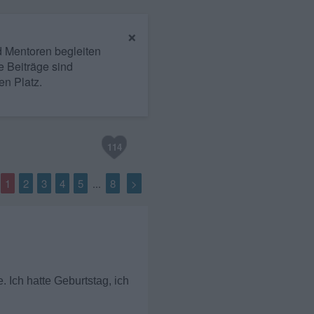
×
nd Mentoren begleiten
e Beiträge sind
en Platz.
114
1
2
3
4
5
8
>
...
. Ich hatte Geburtstag, ich