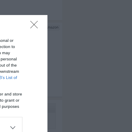
sonal or
ection to
ou may
 personal
out of the
 downstream
B’s List of
x 3
er and store
to grant or
ed purposes
nst du den Dienstag vor