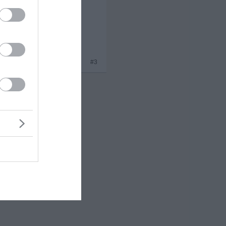
e Tage feiern! hmmm ich
#3