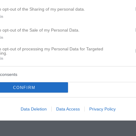
tzt schon gefeiert hat oder noch nicht, weil er meinte er wird di
o opt-out of the Sharing of my personal data.
In
o opt-out of the Sale of my Personal Data.
In
to opt-out of processing my Personal Data for Targeted
ing.
In
consents
CONFIRM
Data Deletion
Data Access
Privacy Policy