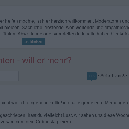
 wer helfen möchte, ist hier herzlich willkommen. Moderatoren u
ll bleiben. Sachliche, tröstende, wohlwollende und empathisch
l fühlen. Abwertende oder verurteilende Inhalte haben hier kein
Schließen
ten - will er mehr?
• Seite
1
von
8
•
113
 nicht wie ich umgehend sollte! ich hätte gerne eure Meinungen.
geschrieben: hast du vielleicht Lust, wir sehen uns diese Woche
r zusammen mein Geburtstag feiern.