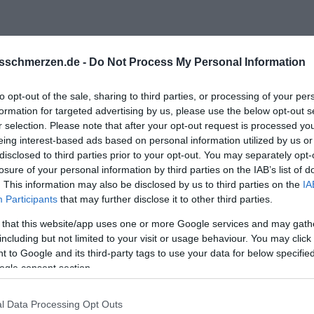
sschmerzen.de -
Do Not Process My Personal Information
 auf Nachrichten - will er mehr?
to opt-out of the sale, sharing to third parties, or processing of your per
formation for targeted advertising by us, please use the below opt-out s
r selection. Please note that after your opt-out request is processed y
eing interest-based ads based on personal information utilized by us or
disclosed to third parties prior to your opt-out. You may separately opt-
losure of your personal information by third parties on the IAB’s list of
. This information may also be disclosed by us to third parties on the
IA
Participants
that may further disclose it to other third parties.
 that this website/app uses one or more Google services and may gath
including but not limited to your visit or usage behaviour. You may click 
 to Google and its third-party tags to use your data for below specifi
ogle consent section.
aber Samstag Geburtstag hat - dann schaffst du es ja nicht? Oder mei
l Data Processing Opt Outs