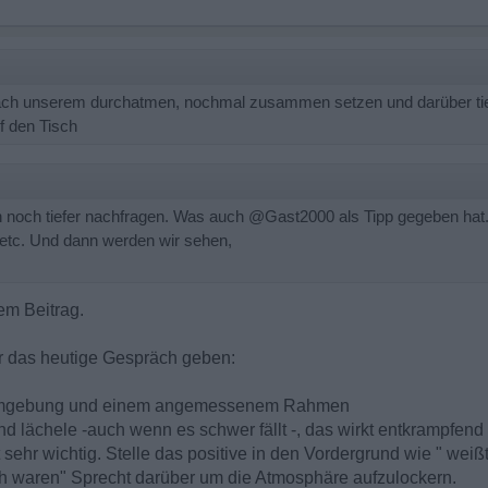
ach unserem durchatmen, nochmal zusammen setzen und darüber tie
f den Tisch
 noch tiefer nachfragen. Was auch @Gast2000 als Tipp gegeben hat. 
lt etc. Und dann werden wir sehen,
em Beitrag.
 für das heutige Gespräch geben:
te Umgebung und einem angemessenem Rahmen
h und lächele -auch wenn es schwer fällt -, das wirkt entkrampfend
 sehr wichtig. Stelle das positive in den Vordergrund wie " weiß
lich waren" Sprecht darüber um die Atmosphäre aufzulockern.