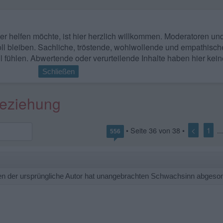
 wer helfen möchte, ist hier herzlich willkommen. Moderatoren u
ll bleiben. Sachliche, tröstende, wohlwollende und empathisch
l fühlen. Abwertende oder verurteilende Inhalte haben hier kein
Schließen
 Beziehung
<
1
• Seite
36
von
38
•
..
556
gen der ursprüngliche Autor hat unangebrachten Schwachsinn abgesond