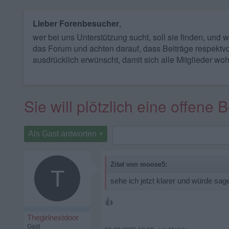
Lieber Forenbesucher
,
wer bei uns Unterstützung sucht, soll sie finden, und
das Forum und achten darauf, dass Beiträge respektvo
ausdrücklich erwünscht, damit sich alle Mitglieder woh
Sie will plötzlich eine offene
Als Gast antworten +
Zitat von moose5:
T
sehe ich jetzt klarer und würde sa
👍
Thegirlnextdoor
Gast