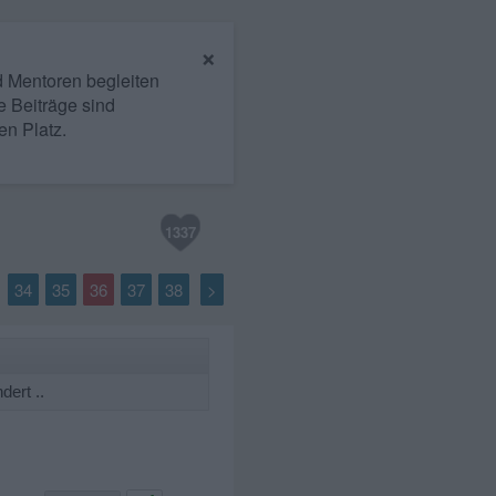
×
nd Mentoren begleiten
e Beiträge sind
en Platz.
1337
34
35
36
37
38
>
.
ert ..