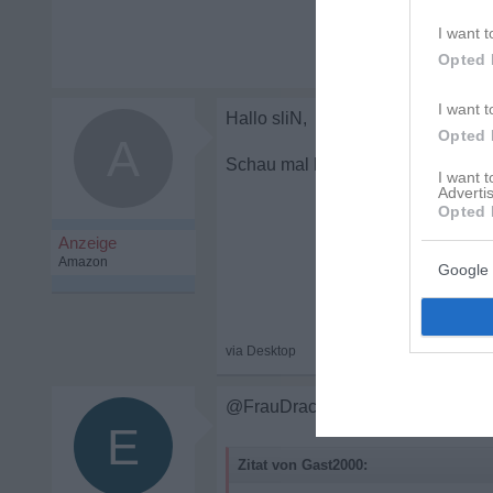
I want t
Opted 
I want t
Opted 
A
Sie will plötzlic
I want 
Advertis
Opted 
Google 
@FrauDrachin Ich denke da kommt 
E
Zitat von Gast2000: