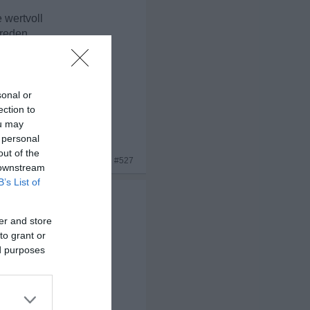
 wertvoll
rreden,
ch andere
auer
sonal or
ection to
ou may
 personal
out of the
x 5
#527
 downstream
B’s List of
er and store
to grant or
ed purposes