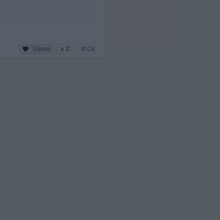
x 2
#528