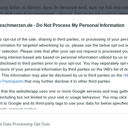
ung dahin zu führen, dass ihr bewusst wird, was sie hat und wie
h dick und dünn gegangen - das ist. Ziel ist es sie nicht zu übe
nnt, das ihr Wunsch die innere Unzufriedenheit mit 3. oder dur
sschmerzen.de -
Do Not Process My Personal Information
h ein Irrweg ist und selbst zu dieser Überzeugung kommt.
ächsverlauf, an derem Ende ein für dich und euch gutes, auf D
to opt-out of the sale, sharing to third parties, or processing of your per
lück.
formation for targeted advertising by us, please use the below opt-out s
r selection. Please note that after your opt-out request is processed y
eing interest-based ads based on personal information utilized by us or
weise, Einschätzung und Meinung.
disclosed to third parties prior to your opt-out. You may separately opt-
losure of your personal information by third parties on the IAB’s list of
. This information may also be disclosed by us to third parties on the
IA
Participants
that may further disclose it to other third parties.
 that this website/app uses one or more Google services and may gath
including but not limited to your visit or usage behaviour. You may click 
 to Google and its third-party tags to use your data for below specifi
ogle consent section.
l Data Processing Opt Outs