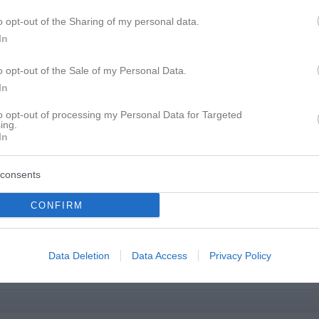
o opt-out of the Sharing of my personal data.
In
o opt-out of the Sale of my Personal Data.
In
h eine offene Beziehung
to opt-out of processing my Personal Data for Targeted
ing.
In
consents
CONFIRM
Data Deletion
Data Access
Privacy Policy
wohl keine Reaktion, weil Miss Next door dich auf Ignore hat.