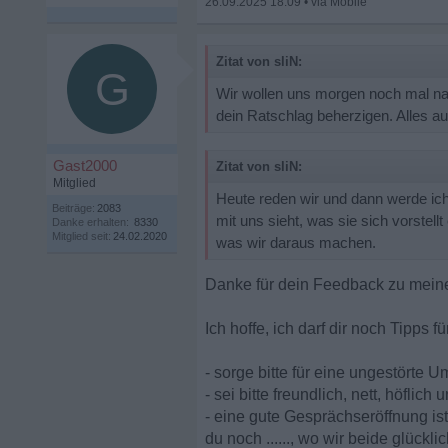
26.09.2025 18:09
•
Zitat von sliN:
G
Wir wollen uns morgen noch mal n
dein Ratschlag beherzigen. Alles au
Gast2000
Zitat von sliN:
Mitglied
Heute reden wir und dann werde ich
Beiträge:
2083
mit uns sieht, was sie sich vorstel
Danke erhalten:
8330
Mitglied seit:
24.02.2020
was wir daraus machen.
Danke für dein Feedback zu mein
Ich hoffe, ich darf dir noch Tipps
- sorge bitte für eine ungestör
- sei bitte freundlich, nett, höflic
- eine gute Gesprächseröffnung ist
du noch ......, wo wir beide glück