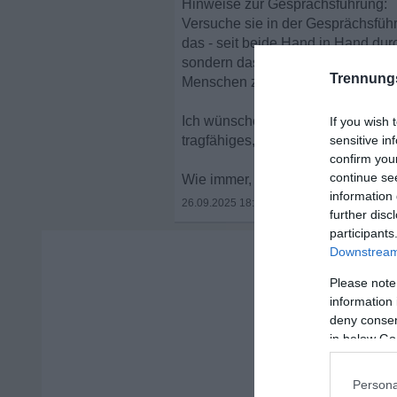
Hinweise zur Gesprächsführung:
Versuche sie in der Gesprächsführ
das - seit beide Hand in Hand durc
sondern das sie von sich aus erke
Trennung
Menschen zu füllen, wahrscheinlic
Ich wünsche dir einen guten Gespr
If you wish 
tragfähiges, Ergebnis steht. Viel G
sensitive in
confirm you
continue se
Wie immer, lediglich meine Sicht
information 
26.09.2025 18:33
•
further disc
participants
Downstream 
Please note
information 
deny consent
in below Go
Persona