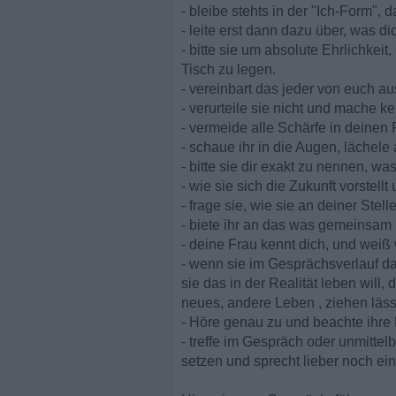
- bleibe stehts in der "Ich-Form", 
- leite erst dann dazu über, was d
- bitte sie um absolute Ehrlichkei
Tisch zu legen.
- vereinbart das jeder von euch a
- verurteile sie nicht und mache ke
- vermeide alle Schärfe in deinen
- schaue ihr in die Augen, lächel
- bitte sie dir exakt zu nennen, wa
- wie sie sich die Zukunft vorstell
- frage sie, wie sie an deiner Ste
- biete ihr an das was gemeinsam i
- deine Frau kennt dich, und weiß 
- wenn sie im Gesprächsverlauf da
sie das in der Realität leben will,
neues, andere Leben , ziehen läss
- Höre genau zu und beachte ihre
- treffe im Gespräch oder unmitte
setzen und sprecht lieber noch ei