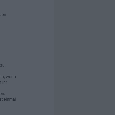
 den
azu.
gen, wenn
 ihr
en.
st einmal