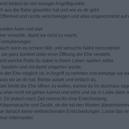
damit bietest du viel weniger Angriffspunkte
ich aus die Bahn geworfen hat und wie es dir geht
t, Offenheit und nichts verschweigen und alles ungeschminkt auf
usreden kann und darf
ine Vorwürfe, damit sie nicht zu macht.
 Formulierungen
e auch wenn es schwer fällt, und versuche Nähe herzustellen
s sie ganz konkret unter einer Öffnung der Ehe versteht,
t und welche Rolle du dabei in ihrem Leben spielen sollst.
lle handeln und mit damit umgehen würde.
n der Ehe möglich ist, in Angriff zu nehmen und ermutige sie d
was sie an dir hat. Bleibe autark und einfach du.
bei bleibt die Ehe öffnen zu wollen, kannst du ihr durchaus sa
 du eher nicht mit gehen kannst und willst und sie in Liebe dann in
t. Dir jedoch noch Zeit nimmst für eine Entscheidung.
 Körpersprache und Gestik, ob die mit den Worten übereinstimm
lbar danach keine weitreichenden Entscheidungen. Lasse das er
nmal miteinander.