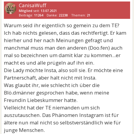
CanisaWuff
Mitglied
seit:
13.07.2021
Beiträge:
11264
Danke:
22238
Themen:
21
Warum seid ihr eigentlich so gemein zu dem TE?
Ich hab nichts gelesen, dass das rechtfertigt. Er kam
hierher und her nach Meinungen gefragt und
manchmal muss man den anderen (Doo.fen) auch
mal so bezeichnen um damit klar zu kommen...er
macht es und alle prügeln auf ihn ein.
Die Lady möchte Insta, also soll sie. Er möchte eine
Partnerschaft, aber halt nicht mit Insta.
Was glaubt ihr, wie schlecht ich über die
Blö.dmänner gesprochen habe, wenn meine
Freundin Liebeskummer hatte.
Vielleicht hat der TE niemanden um sich
auszutauschen. Das Phänomen Instagram ist für
ältere nun mal nicht so selbstverständlich wie für
junge Menschen.