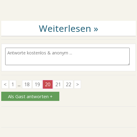
<
1
...
18
19
20
21
22
>
Als Gast antworten +