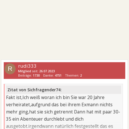
rudi333
R
Mitglied
seit:
26.07.2023
Beiträge:
1730
Danke:
4751
Themen:
2
Zitat von Sichfragender74:
Fakt ist,Ich weiß woran ich bin Sie war 20 Jahre
verheiratet,aufgrund das bei ihrem Exmann nichts
mehr ging,hat sie sich getrennt Dann hat mit paar 30-
35 ein Abenteuer durchlebt und dich
ausgetobt.irgendwann natürlich festgestellt das es