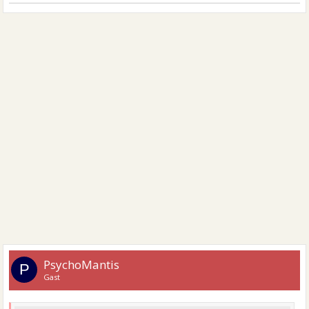
PsychoMantis
P
Gast