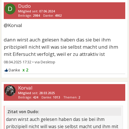
Dudo
D
Mitglied
seit:
07.06.2024
Beiträge:
2984
Danke:
4902
@Korval
dann wirst auch gelesen haben das sie bei ihm
pribzipiell nicht will was sie selbst macht und ihm
mit Eifersucht verfolgt, weil er zu attraktiv ist
08.04.2025 17:32
•
x 2
Korval
Mitglied
seit:
28.03.2025
Beiträge:
424
Danke:
1013
Themen:
2
Zitat von Dudo:
dann wirst auch gelesen haben das sie bei ihm
pribzipiell nicht will was sie selbst macht und ihm mit