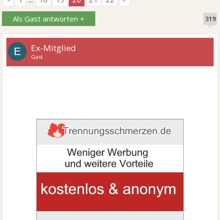
Als Gast antworten +
319
Ex-Mitglied
E
Gast