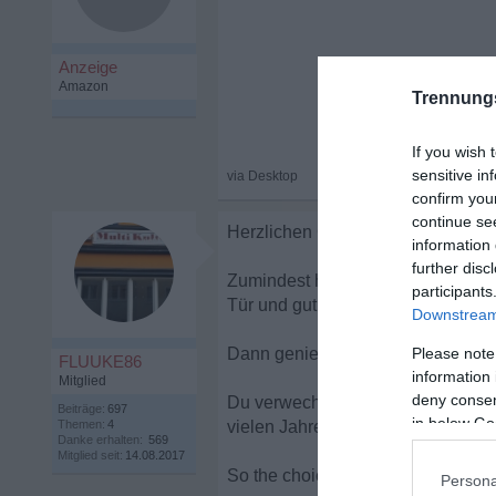
Trennung
If you wish 
sensitive in
confirm you
continue se
Herzlichen Glückwunsch zur neue
information 
further disc
Zumindest hört sich das kribbeln ja
participants
Tür und gut ist.
Downstream 
Dann geniesst erdtmal das kribbfln
Please note
FLUUKE86
information 
Mitglied
deny consent
Du verwechselst gerade den sog. R
Beiträge:
697
in below Go
Themen:
4
vielen Jahren.
Danke erhalten:
569
Mitglied seit:
14.08.2017
So the choice is yours
Persona