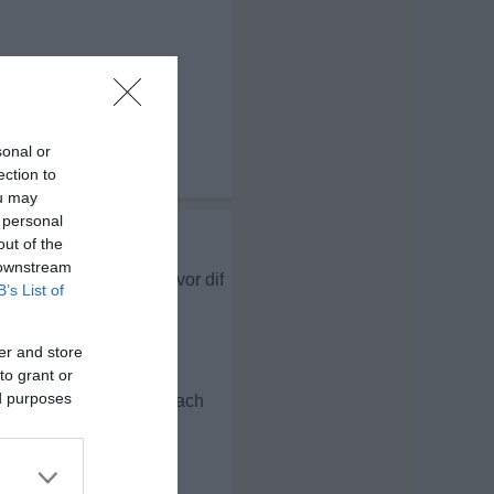
sonal or
ection to
x 3
ou may
 personal
out of the
 downstream
 aber setz den einfach vor dif
B’s List of
er und so fort.
er and store
to grant or
ed purposes
 8 B. das andere erst nach