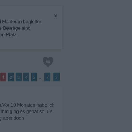
×
nd Mentoren begleiten
e Beiträge sind
en Platz.
98
1
2
3
4
5
7
>
...
n.Vor 10 Monaten habe ich
 , ihm ging es genauso. Es
ig aber doch