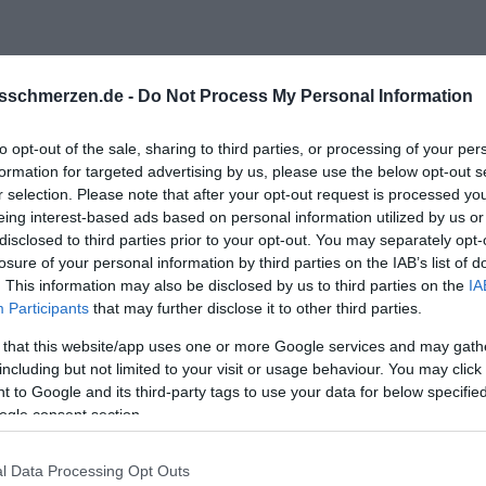
sschmerzen.de -
Do Not Process My Personal Information
to opt-out of the sale, sharing to third parties, or processing of your per
formation for targeted advertising by us, please use the below opt-out s
r selection. Please note that after your opt-out request is processed y
eing interest-based ads based on personal information utilized by us or
n Beziehung ,
disclosed to third parties prior to your opt-out. You may separately opt-
losure of your personal information by third parties on the IAB’s list of
 mal so an. Find ich echt klasse , ja gut da ist noch so ne Altlast
. This information may also be disclosed by us to third parties on the
IA
Participants
that may further disclose it to other third parties.
 bis der nächste kommt bei dem denkst oh der flirtet und so weit
 that this website/app uses one or more Google services and may gath
including but not limited to your visit or usage behaviour. You may click 
 to Google and its third-party tags to use your data for below specifi
eiz mit Liebe , denn dat eine kriegst schon in jeder Disco nach
ogle consent section.
l Data Processing Opt Outs