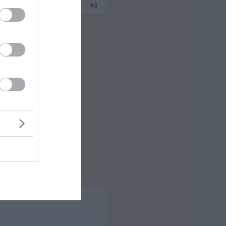
x 4
#3