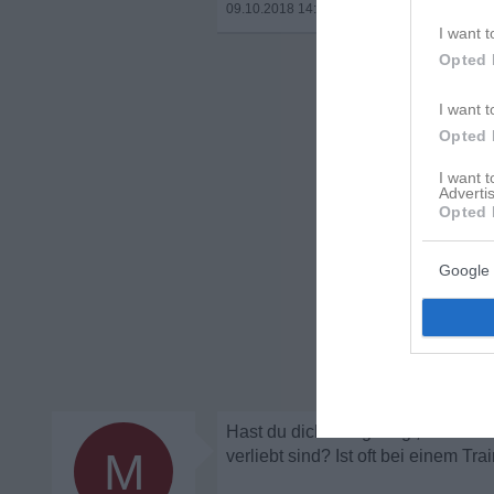
09.10.2018 14:28
•
I want t
Opted 
I want t
Opted 
I want 
Advertis
Opted 
Google 
Hast du dich mal gefragt, wie viel
M
verliebt sind? Ist oft bei einem Tra