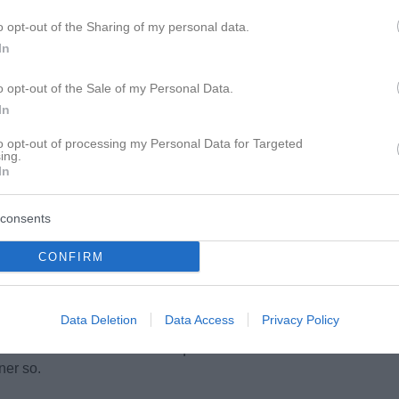
o opt-out of the Sharing of my personal data.
In
o opt-out of the Sale of my Personal Data.
In
to opt-out of processing my Personal Data for Targeted
ing.
In
consents
CONFIRM
Data Deletion
Data Access
Privacy Policy
e Frauen aus eurer Vereinsclique noch in ihn
iner so.