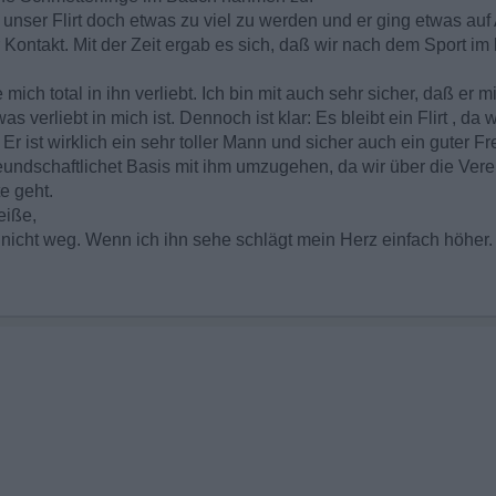
nser Flirt doch etwas zu viel zu werden und er ging etwas auf
 Kontakt. Mit der Zeit ergab es sich, daß wir nach dem Sport im 
mich total in ihn verliebt. Ich bin mit auch sehr sicher, daß er
was verliebt in mich ist. Dennoch ist klar: Es bleibt ein Flirt , d
. Er ist wirklich ein sehr toller Mann und sicher auch ein guter F
reundschaftlichet Basis mit ihm umzugehen, da wir über die Ver
e geht.
eiße,
 nicht weg. Wenn ich ihn sehe schlägt mein Herz einfach höher.