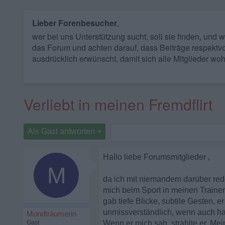
Lieber Forenbesucher
,
wer bei uns Unterstützung sucht, soll sie finden, und
das Forum und achten darauf, dass Beiträge respektvo
ausdrücklich erwünscht, damit sich alle Mitglieder woh
Verliebt in meinen Fremdflirt
Als Gast antworten +
Hallo liebe Forumsmitglieder ,
M
da ich mit niemandem darüber re
mich beim Sport in meinen Trainer 
gab tiefe Blicke, subtile Gesten, 
unmissverständlich, wenn auch ha
Mondträumerin
Gast
Wenn er mich sah, strahlte er. M