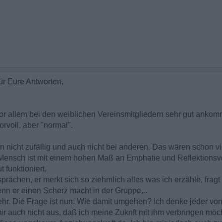
ür Eure Antworten,
or allem bei den weiblichen Vereinsmitgliedern sehr gut ankomm
rvoll, aber "normal".
 nicht zufällig und auch nicht bei anderen. Das wären schon v
 Mensch ist mit einem hohen Maß an Emphatie und Reflektions
 funktioniert.
rächen, er merkt sich so ziehmlich alles was ich erzähle, fragt
enn er einen Scherz macht in der Gruppe,..
r. Die Frage ist nun: Wie damit umgehen? Ich denke jeder von 
mir auch nicht aus, daß ich meine Zuknft mit ihm verbringen möc