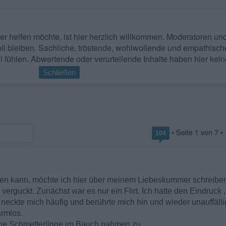
 wer helfen möchte, ist hier herzlich willkommen. Moderatoren u
ll bleiben. Sachliche, tröstende, wohlwollende und empathisch
l fühlen. Abwertende oder verurteilende Inhalte haben hier kein
Schließen
• Seite
1
von
7
•
104
den kann, möchte ich hier über meinem Liebeskummer schreibe
verguckt. Zunächst war es nur ein Flirt. Ich hatte den Eindruck
er neckte mich häufig und berührte mich hin und wieder unauffäll
rmlos.
eine Schmetterlinge im Bauch nahmen zu.