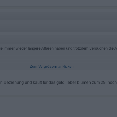
die immer wieder längere Affären haben und trotzdem versuchen die 
 jeder Hinsicht?
iten Beziehung und kauft für das geld lieber blumen zum 29. hoc
öllig auf dem Schlauch..
ann man doch auch in ein Bord. gehen.
 oft gestellt, woher der Mann soviel Kraft hat, ein Doppelleben über v
r hat die Kraft. Er kann das. Ich könnte es nicht. Ich denke, es ist i
cht zu wenig. Er hat viel zu viel Energie und viel zu viel Testosteron f