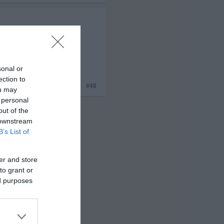
sonal or
ection to
#48
ou may
 personal
out of the
 downstream
B’s List of
er and store
to grant or
ed purposes