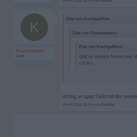
24.04.2016 19:25
•
Zitat von frischgeföhnt:
K
Zitat von Kuschelmaus:
Zitat von frischgeföhnt:
Kuschelmaus
Gast
Gibt es wirklich Menschen, 
erfüllen.
Ist das nicht kräftezehrend in
Was sind das für Menschen?
richtig, er spart Geld mit der zwe
Das ist mir so fremd. Stehe v
24.04.2016 19:26
•
Dann geht es immer um s... dann k
Ehrlich.
Oder schrecken dann die Kosten?
Diese Frage habe ich mir auch so
verschiedenen Frauen zu führen. E
verankert. Eine Frau ist ihm schli