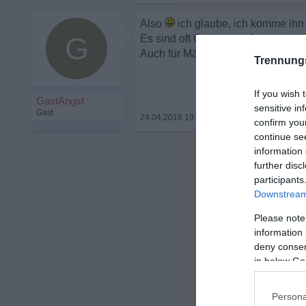
Also
ich glaube, ich komme ihn 
G
Es sind oft Gefühle im Spiel.
Auch für Männer ist S...mit Gefühl
Trennung
If you wish 
GastAngst
sensitive in
Gast
24.04.2016 19:39
•
confirm you
continue se
information 
further disc
participants
Downstream 
Please note
information 
deny consent
in below Go
Persona