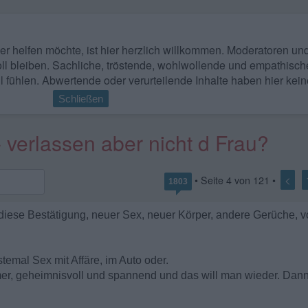
 wer helfen möchte, ist hier herzlich willkommen. Moderatoren u
ll bleiben. Sachliche, tröstende, wohlwollende und empathisch
l fühlen. Abwertende oder verurteilende Inhalte haben hier kein
Schließen
verlassen aber nicht d Frau?
<
• Seite
4
von
121
•
1803
 diese Bestätigung, neuer Sex, neuer Körper, andere Gerüche, vo
temal Sex mit Affäre, im Auto oder.
mmer, geheimnisvoll und spannend und das will man wieder. Dan