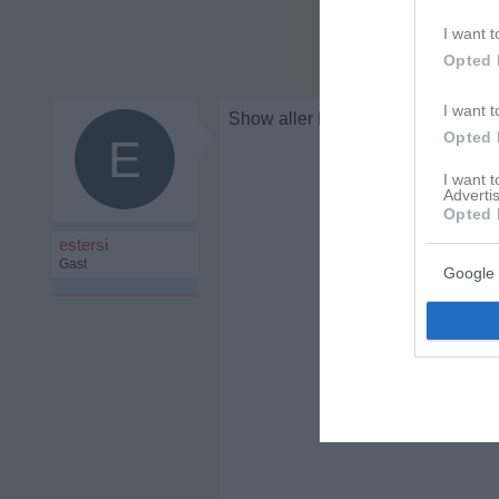
I want t
Opted 
I want t
Show aller Beteiligten.
Opted 
E
I want 
Advertis
Opted 
estersi
Gast
Google 