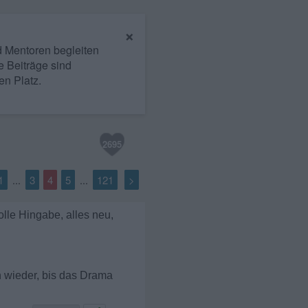
×
nd Mentoren begleiten
e Beiträge sind
en Platz.
2695
1
3
4
5
121
>
...
...
lle Hingabe, alles neu,
n wieder, bis das Drama