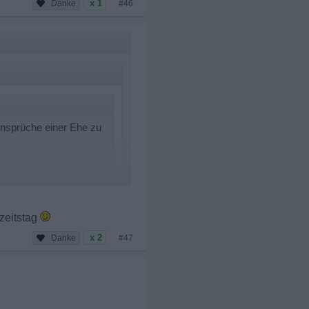
x 1
#46
Ansprüche einer Ehe zu
hzeitstag
x 2
#47
iele Jahre mit
n seiner Persönlichkeit
ür eine Partnerin.