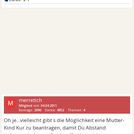
merretich
M
Mitglied
seit:
04.04.2011
Beiträge:
2090
Danke:
4952
Themen:
4
Oh je...vielleicht gibt s die Möglichkeit eine Mutter-
Kind Kur zu beantragen, damit Du Abstand