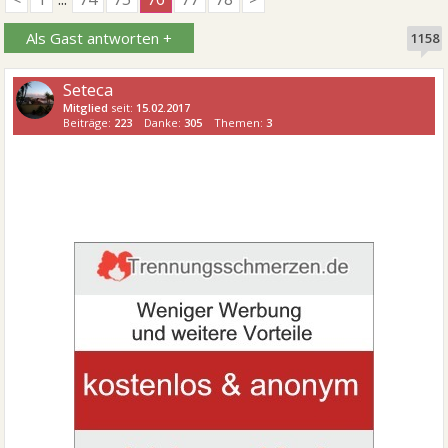
Als Gast antworten +
1158
Seteca
Mitglied
seit:
15.02.2017
Beiträge:
223
Danke:
305
Themen:
3