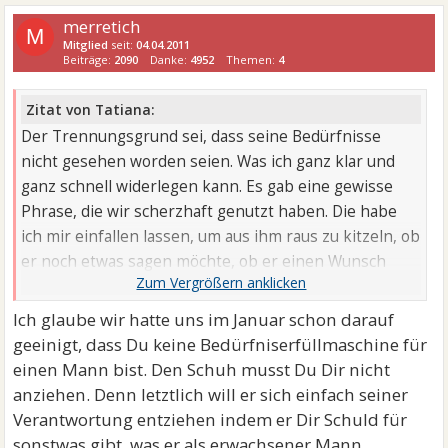
merretich
M
Mitglied
seit:
04.04.2011
Beiträge:
2090
Danke:
4952
Themen:
4
Zitat von Tatiana:
Der Trennungsgrund sei, dass seine Bedürfnisse
nicht gesehen worden seien. Was ich ganz klar und
ganz schnell widerlegen kann. Es gab eine gewisse
Phrase, die wir scherzhaft genutzt haben. Die habe
ich mir einfallen lassen, um aus ihm raus zu kitzeln, ob
er noch etwas sagen möchte, ob er einen Wunsch
nicht ...
Ich glaube wir hatte uns im Januar schon darauf
geeinigt, dass Du keine Bedürfniserfüllmaschine für
einen Mann bist. Den Schuh musst Du Dir nicht
anziehen. Denn letztlich will er sich einfach seiner
Verantwortung entziehen indem er Dir Schuld für
sonstwas gibt, was er als erwachsener Mann