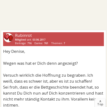
Rubinrot
Mitglied
seit:
03.06.2017
Beiträge:
716
Danke:
761
Themen:
7
Hey Denise,
Wegen was hat er Dich denn angezeigt?
Versuch wirklich die Hoffnung zu begraben. Ich
weiß, dass es schwer ist, aber es ist zu schaffen!
Sei froh, dass er die Bettgeschichte beendet hat, so
kannst Du Dich nun auf Dich konzentrieren und hast
nicht mehr ständig Kontakt zu ihm. Vorallem keinen
∧
Top
intimen.