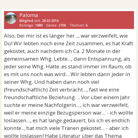
Paloma
Mitglied
seit:
28.02.2016
Beiträge:
1880
Danke:
2706
Themen:
6
Also, bei mir ist es länger her..., war verzweifelt, wie
Du! Wir lebten noch eine Zeit zusammen, es hat Kraft
gekostet, auch nachdem ich Ca. 2 Monate in der
gemeinsamen Whg. Lebte..., dann Entspannung, als
jeder seine Whg. Hatte..es stand immer im Raum, ob
es mit uns noch was wird... Wir lebten dann jeder in
seiner Whg. Und haben dann noch viel
(freundschaftlich) Zeit verbracht..., fast wie eine
freundschaftliche Beziehung. .. Vor über einem Jahr
suchte er meine Nachfolgerin..., ich war verzweifelt,
weil er meine einzige Bezugsperson war... - ich wollte
loslassen..., es hat lange gedauert, bis ich es endlich
konnte.., hat mich viele Tränen gekostet... - aber ich
wollte loslassen! Habe Literatur über das Thema