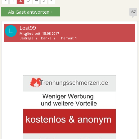
Als Gast antworten +
67
Lost99
L
Mitglied
seit:
15.08.2017
Beiträge:
2
Danke:
2
Themen:
1