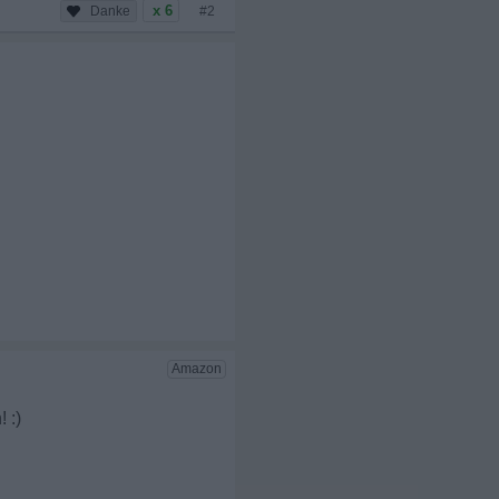
x 6
#2