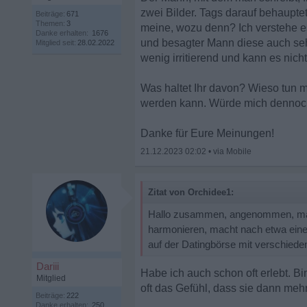
zwei Bilder. Tags darauf behauptet
Beiträge:
671
Themen:
3
meine, wozu denn? Ich verstehe e
Danke erhalten:
1676
und besagter Mann diese auch seh
Mitglied seit:
28.02.2022
wenig irritierend und kann es nich
Was haltet Ihr davon? Wieso tun ma
werden kann. Würde mich dennoch
Danke für Eure Meinungen!
21.12.2023 02:02
•
Zitat von Orchidee1:
Hallo zusammen, angenommen, man n
harmonieren, macht nach etwa einer
auf der Datingbörse mit verschieden
Dariii
Habe ich auch schon oft erlebt. B
Mitglied
oft das Gefühl, dass sie dann mehr
Beiträge:
222
Danke erhalten:
250