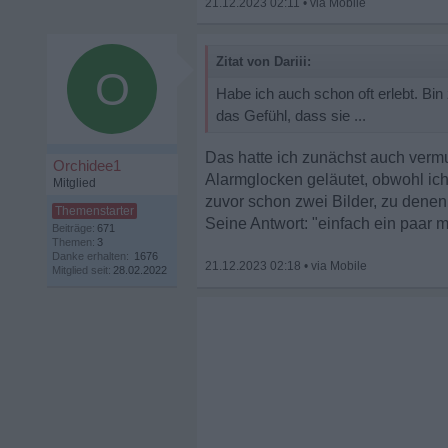
21.12.2023 02:11
•
Zitat von Dariii:
O
Habe ich auch schon oft erlebt. Bin
das Gefühl, dass sie ...
Das hatte ich zunächst auch vermu
Orchidee1
Alarmglocken geläutet, obwohl ich 
Mitglied
zuvor schon zwei Bilder, zu denen 
Seine Antwort: "einfach ein paar m
Beiträge:
671
Themen:
3
Danke erhalten:
1676
21.12.2023 02:18
•
Mitglied seit:
28.02.2022