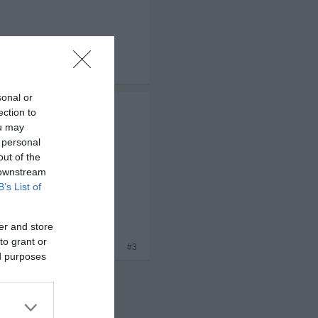
x 3
sonal or
ection to
, etc)
ou may
 personal
out of the
 downstream
B’s List of
er and store
to grant or
x 7
#3
ed purposes