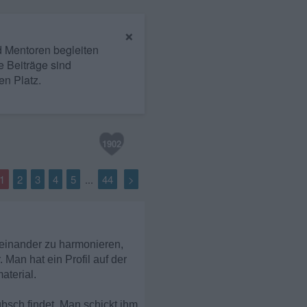
×
nd Mentoren begleiten
e Beiträge sind
en Platz.
1902
1
2
3
4
5
44
>
...
einander zu harmonieren,
Man hat ein Profil auf der
aterial.
bsch findet. Man schickt ihm