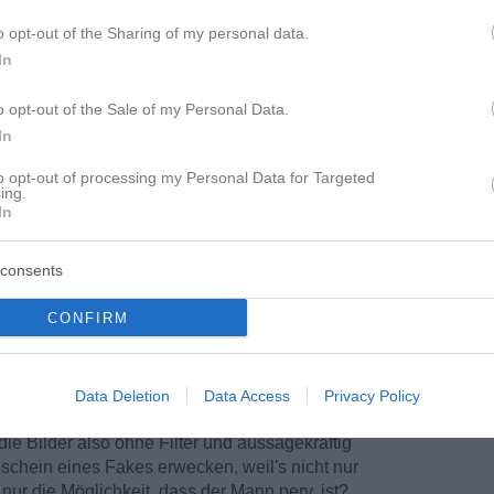
o opt-out of the Sharing of my personal data.
In
o opt-out of the Sale of my Personal Data.
In
to opt-out of processing my Personal Data for Targeted
ing.
In
consents
CONFIRM
he Gründe: - die Bilder, die er bereits hat sind
Aufnahmewinkel, ...
Data Deletion
Data Access
Privacy Policy
die Bilder also ohne Filter und aussagekräftig
nschein eines Fakes erwecken, weil's nicht nur
h nur die Möglichkeit, dass der Mann perv. ist?