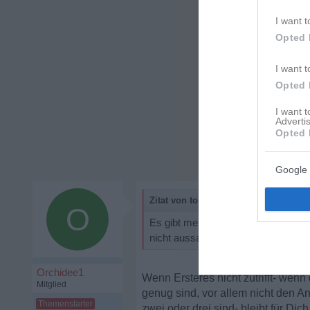
I want t
Opted 
I want t
Opted 
I want 
Advertis
Opted 
Google 
Zitat von tony2022:
O
Es gibt meiner Meinung nach 2 möglic
nicht aussagekräftig genug (Filter, 
Orchidee1
Wenn Ersteres nicht zutrifft- wenn 
Mitglied
genug sind, vor allem nicht den A
zwei oder drei sind- bleibt für Dic