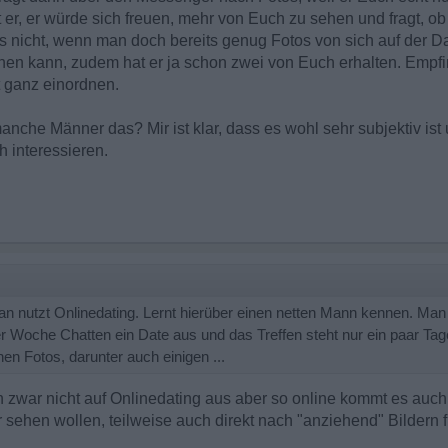
 er, er würde sich freuen, mehr von Euch zu sehen und fragt, ob 
s nicht, wenn man doch bereits genug Fotos von sich auf der D
en kann, zudem hat er ja schon zwei von Euch erhalten. Empfin
t ganz einordnen.
nche Männer das? Mir ist klar, dass es wohl sehr subjektiv ist u
 interessieren.
utzt Onlinedating. Lernt hierüber einen netten Mann kennen. Man 
 Woche Chatten ein Date aus und das Treffen steht nur ein paar Tage
en Fotos, darunter auch einigen ...
in zwar nicht auf Onlinedating aus aber so online kommt es auch
 sehen wollen, teilweise auch direkt nach "anziehend" Bildern 