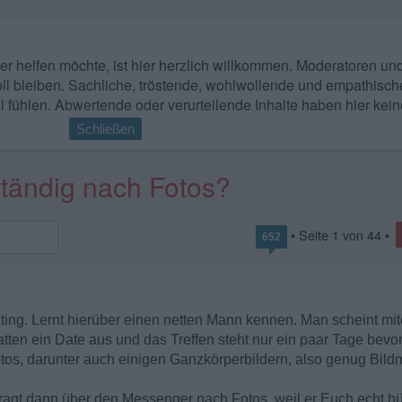
 wer helfen möchte, ist hier herzlich willkommen. Moderatoren u
ll bleiben. Sachliche, tröstende, wohlwollende und empathisch
l fühlen. Abwertende oder verurteilende Inhalte haben hier kein
Schließen
tändig nach Fotos?
• Seite
1
von
44
•
652
ng. Lernt hierüber einen netten Mann kennen. Man scheint mit
en ein Date aus und das Treffen steht nur ein paar Tage bevor. 
os, darunter auch einigen Ganzkörperbildern, also genug Bildm
ragt dann über den Messenger nach Fotos, weil er Euch echt hü