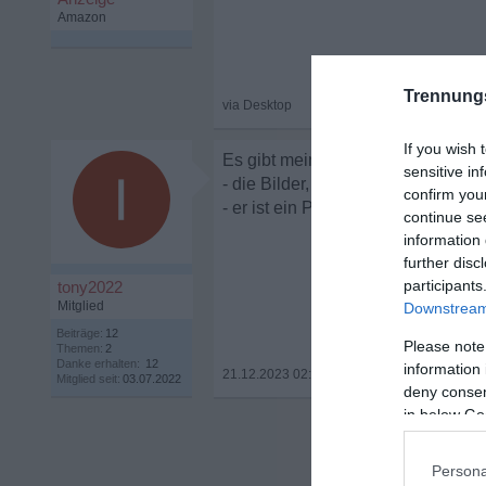
Trennung
If you wish 
Es gibt meiner Meinung nach 2 m
sensitive in
- die Bilder, die er bereits hat si
confirm you
- er ist ein Perverser
continue se
information 
further disc
participants
tony2022
Mitglied
Downstream 
Beiträge:
12
Please note
Themen:
2
Danke erhalten:
12
information 
21.12.2023 02:09
•
Mitglied seit:
03.07.2022
deny consent
in below Go
Persona