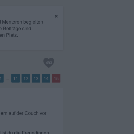
×
nd Mentoren begleiten
e Beiträge sind
en Platz.
493
1
11
12
13
14
15
...
dern auf der Couch vor
ollst du die Freundinnen