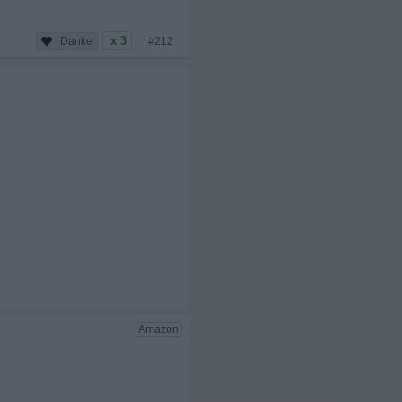
x 3
#212