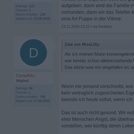
aufgeben, dann wird die Familie m
Beiträge:
122
Themen:
1
vorhanden, dann wir das Telefon k
Danke erhalten:
230
eine Art Puppe in der Vitrine.
Mitglied seit:
23.08.2025
23.11.2025 13:22
•
Zitat von MissLilly:
D
Als ich meinen Mann kennengelernt 
war bereits schon alleinerziehende
Das letzte was mir eingefallen ist, w
DanielMo
Mitglied
Wenn mir jemand vorschreibt, wie 
Beiträge:
68
kein vertraglich zugesichertes Ei
Themen:
1
Danke erhalten:
186
beende ich heute sofort, wenn ic
Mitglied seit:
27.08.2025
Das ist auch nicht gesund. Wir r
eher Menschen Angst, die überhau
vorstellen, wer künftig deren Leben