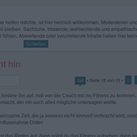
 wer helfen möchte, ist hier herzlich willkommen. Moderatoren u
ll bleiben. Sachliche, tröstende, wohlwollende und empathisch
l fühlen. Abwertende oder verurteilende Inhalte haben hier kein
Schließen
t hin
<
• Seite
15
von
15
•
219
, fordere ihn auf, mal von der Couch mit ins Fitness zu kommen.
macht, der mir auch alles mögliche untersagen wollte.
einsame Zeit, die ja sowieso nicht sinnvoll verbracht wird, son
influssnahme Dritter.
bst das Reiten auf, dann sollst du das Fitness aufgeben, dann s