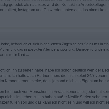
adig geredet, als nächstes wird der Kontakt zu Arbeitskollegen 
ontrolliert, Instagram und Co werden untersagt, das nimmt kein
habe, befand ich er sich in den letzten Zügen seines Studiums in ein
 Mutter und das in absoluter Alleinverantwortung. Daneben gründete i
ar es mein Kind ...
oft ich ihn zu sehen habe, habe ich schon deutlich weniger Bedü
gentum. Ich hatte auch Partnerinnen, die mich sofort 24/7 vere
h im Kennenlernen merke, dass jemand mich als Eigentum betrac
eden hier auch von Menschen im Erwachsenenalter, jeder hat se
pt nichts im Leben zu tun haben außer Netflix Serien schauen
szeit füllen soll und das kann ich nicht sein und will ich nicht se