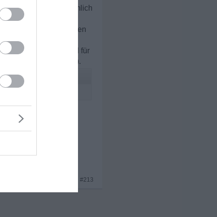
ert man beim Reiten nämlich
hen Problemen zu kämpfen
 körperlichen Zustand für
tiv gefunden hat/findet).
auch haben
cht vielfältig sein.
 meiner Sicht schlicht
x 3
#213