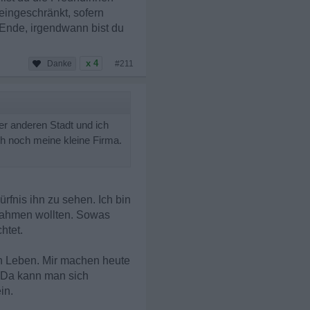
eingeschränkt, sofern
 Ende, irgendwann bist du
x 4
#211
er anderen Stadt und ich
ch noch meine kleine Firma.
rfnis ihn zu sehen. Ich bin
innahmen wollten. Sowas
htet.
in Leben. Mir machen heute
. Da kann man sich
in.