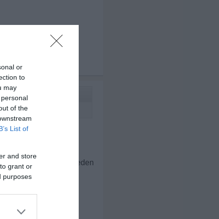
x 3
sonal or
ection to
ou may
 personal
out of the
 downstream
B’s List of
inchen und Hühnern und
pielen, ero. usw.
er and store
 an 7 Tagen pro Woche jeden
to grant or
ed purposes
einen erheblichen
our S trainiere) usw.