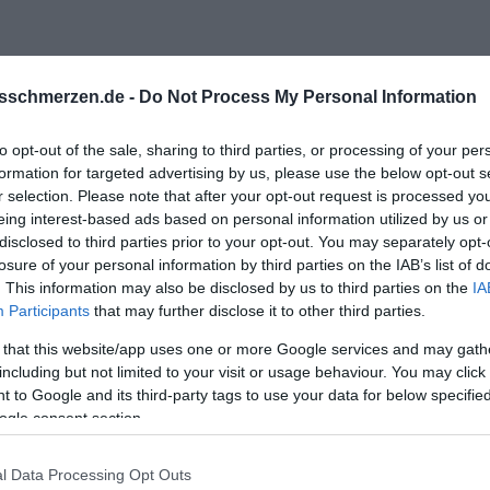
sschmerzen.de -
Do Not Process My Personal Information
to opt-out of the sale, sharing to third parties, or processing of your per
formation for targeted advertising by us, please use the below opt-out s
r selection. Please note that after your opt-out request is processed y
eing interest-based ads based on personal information utilized by us or
disclosed to third parties prior to your opt-out. You may separately opt-
losure of your personal information by third parties on the IAB’s list of
. This information may also be disclosed by us to third parties on the
IA
Participants
that may further disclose it to other third parties.
 Zeit dafür zu nehmen (trotz Kindern, Vollzeit, Hund/Katzen/Kan
 Zeit für Familie, Freunde, Badewanne, Film, Basteln, Gitarre s
 that this website/app uses one or more Google services and may gath
en Partner auch nicht, warum auch? Ich habe doch Zeit. Nicht
including but not limited to your visit or usage behaviour. You may click 
upten: ausreichend
 to Google and its third-party tags to use your data for below specifi
ogle consent section.
dieser Zeit tatsächlich reitet, auf welchem Niveau (und es macht 
l Data Processing Opt Outs
ch ausreite oder das Pferd longiere oder ob ich einen Spingparc