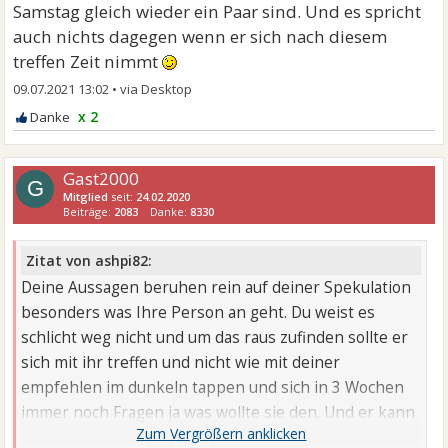
Samstag gleich wieder ein Paar sind. Und es spricht
auch nichts dagegen wenn er sich nach diesem
treffen Zeit nimmt
09.07.2021 13:02
•
x 2
Gast2000
G
Mitglied
seit:
24.02.2020
Beiträge:
2083
Danke:
8330
Zitat von ashpi82:
Deine Aussagen beruhen rein auf deiner Spekulation
besonders was Ihre Person an geht. Du weist es
schlicht weg nicht und um das raus zufinden sollte er
sich mit ihr treffen und nicht wie mit deiner
empfehlen im dunkeln tappen und sich in 3 Wochen
immer noch Fragen ja was wollte sie den. Und er kann
nicht nur verlieren ...