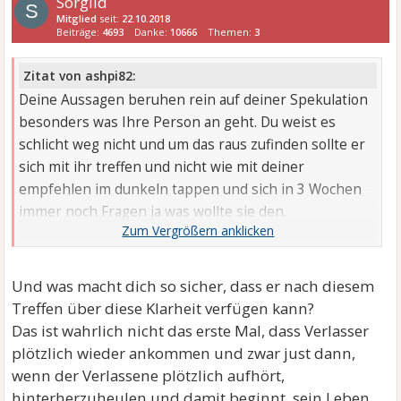
Sorgild
S
Mitglied
seit:
22.10.2018
Beiträge:
4693
Danke:
10666
Themen:
3
Zitat von ashpi82:
Deine Aussagen beruhen rein auf deiner Spekulation
besonders was Ihre Person an geht. Du weist es
schlicht weg nicht und um das raus zufinden sollte er
sich mit ihr treffen und nicht wie mit deiner
empfehlen im dunkeln tappen und sich in 3 Wochen
immer noch Fragen ja was wollte sie den.
Und er kann nicht nur verlieren er kann ebend eines
erhalten KLARHEIT... KLARHEIT die er jetzt aktuell
Und was macht dich so sicher, dass er nach diesem
nicht hat und die ihn beschäftigen.
Treffen über diese Klarheit verfügen kann?
Das ist wahrlich nicht das erste Mal, dass Verlasser
plötzlich wieder ankommen und zwar just dann,
wenn der Verlassene plötzlich aufhört,
hinterherzuheulen und damit beginnt, sein Leben