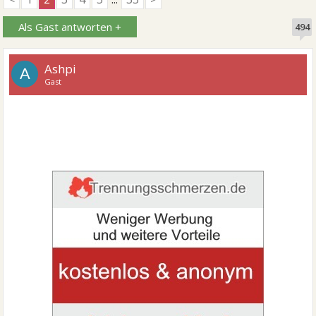
Als Gast antworten +
494
Ashpi
A
Gast