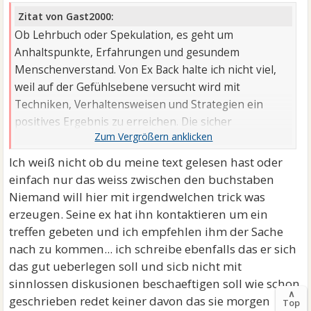
Zitat von Gast2000:
Ob Lehrbuch oder Spekulation, es geht um
Anhaltspunkte, Erfahrungen und gesundem
Menschenverstand. Von Ex Back halte ich nicht viel,
weil auf der Gefühlsebene versucht wird mit
Techniken, Verhaltensweisen und Strategien ein
positives Ergebnis zu erreichen. Die sicher
überschaubaren - seltenen - positiven Erfahrungen ...
Ich weiß nicht ob du meine text gelesen hast oder
einfach nur das weiss zwischen den buchstaben
Niemand will hier mit irgendwelchen trick was
erzeugen. Seine ex hat ihn kontaktieren um ein
treffen gebeten und ich empfehlen ihm der Sache
nach zu kommen... ich schreibe ebenfalls das er sich
das gut ueberlegen soll und sicb nicht mit
sinnlossen diskusionen beschaeftigen soll wie schon
∧
geschrieben redet keiner davon das sie morgen
Top