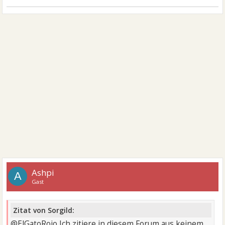
Ashpi
A
Gast
Zitat von Sorgild:
@ElGatoRojo Ich zitiere in diesem Forum aus keinem