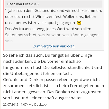
Zitat von Elisa2015:
1 Jahr nach dem Geständnis, sind wir noch zusammen,
oder doch nicht? Wir sitzen fest. Wollen uns, lieben
uns, aber es ist zuviel kaputt gegangen.
Das Vertrauen ist weg, jedes Wort wird von allen
Seiten betrachtet, was ist wahr, was könnte gelogen
sein.
Wer einmal lügt dem glaubt man nicht, auch wenn er
dann die Wahrheit spricht.
So sehe ich das auch. Du fängst an über Dinge
Es ist anstrengend und schön zugleich.
nachzudenken, die Du vorher einfach so
hingenommen hast. Die Selbstverständlichkeit und
die Unbefangenheit fehlen einfach.
Gefühle und Denken passen eben irgendwie nicht
zusammen. Letztlich ist es ja beim Fremdgeher auch
nicht anders gewesen. Das Denken wird zugunsten
von Lust und Leidenschaft ausgeschaltet.
22.07.2015 11:07
•