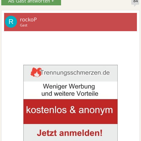
Als Gast antworten +
84
rockoP
R
Gast