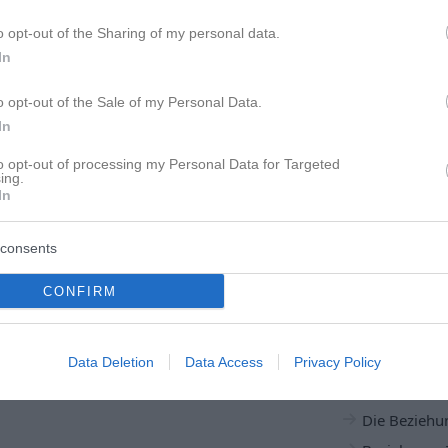
Helfen Ex z
o opt-out of the Sharing of my personal data.
Will ich den
In
War mein Ex
o opt-out of the Sale of my Personal Data.
20 Ex zurüc
In
Ex zurück Re
es!
to opt-out of processing my Personal Data for Targeted
ing.
In
Beziehung & 
consents
Narzissmus
Partnerschaf
CONFIRM
Trennung mi
Schluss mac
Data Deletion
Data Access
Privacy Policy
Neuanfang 
nicht?
Die Beziehu