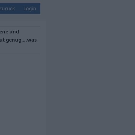
 zurück
Login
sene und
 gut genug….was