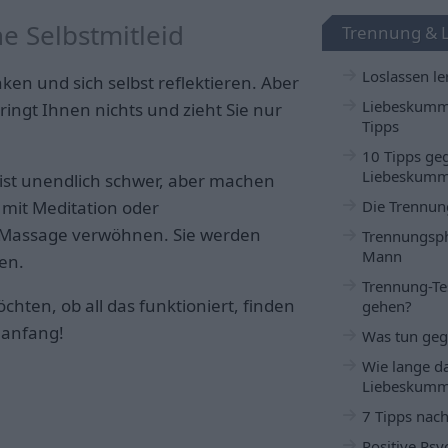
e Selbstmitleid
Trennung & 
Loslassen le
nken und sich selbst reflektieren. Aber
Liebeskumm
ringt Ihnen nichts und zieht Sie nur
Tipps
10 Tipps ge
Liebeskumm
ist unendlich schwer, aber machen
 mit Meditation oder
Die Trennun
r Massage verwöhnen. Sie werden
Trennungsph
Mann
en.
Trennung-Tes
ten, ob all das funktioniert, finden
gehen?
euanfang!
Was tun ge
Wie lange d
Liebeskumm
7 Tipps nac
Positive Ps