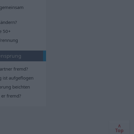
 gemeinsam
 ändern?
e 50+
Trennung
tensprung
artner fremd?
 ist aufgeflogen
prung beichten
 er fremd?
∧
Top