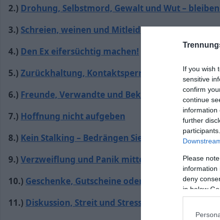
2.)
Drohung, Selbstmord, Gewalt und Wut – bleiben 
3.)
Schreien, weinen und Mitleid
Trennung
4.)
Den Ex eifersüchtig machen!
If you wish 
5.)
Zurückhaltung, Kontaktsperre und cool sein
sensitive in
confirm you
6.)
Freunde, Verwandte und Bekannte kontaktiere
continue se
information 
7.)
Hoffnung nicht aufgeben
further disc
participants
8.)
Kein Stalking – Bedrängen Sie Ihre Ex nicht!
Downstream 
9.)
Verzweiflung und Panik mitteilen!
Please note
information 
deny consent
10.)
Geschenke, Gutscheine oder Briefe
in below Go
11.)
Diskussion, Streit und Stress vermeiden!
Persona