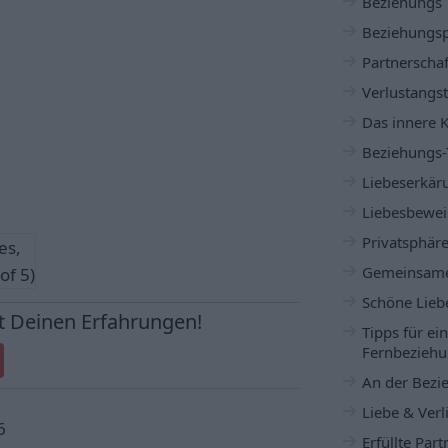
Beziehungs 
Beziehungs
Partnerschaf
Verlustangst
Das innere 
Beziehungs-
Liebeserkär
Liebesbewei
Privatsphär
es,
Gemeinsame
of 5)
Schöne Lieb
Tipps für ei
Fernbezieh
An der Bezi
Liebe & Verl
6
Erfüllte Par