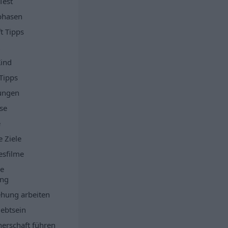
Test
phasen
t Tipps
Kind
Tipps
ungen
se
e
 Ziele
esfilme
ne
ung
ehung arbeiten
iebtsein
tnerschaft führen