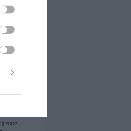
urück E-Books?
 Ex zurück?
 gut für mich?
kgewinnen Tipps
geln - so klappt
Partnerschaft
 und
t
t Kindern
hen oder nicht?
wagen oder
ng retten