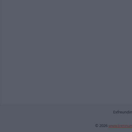
Exfreundin
© 2026
www.trennun