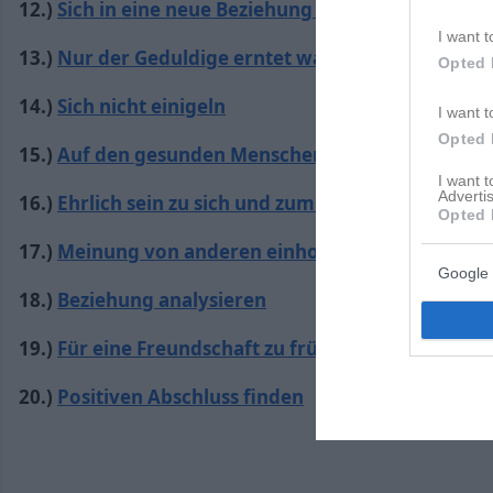
12.)
Sich in eine neue Beziehung stürzen
I want t
13.)
Nur der Geduldige erntet was reif ist
Opted 
14.)
Sich nicht einigeln
I want t
Opted 
15.)
Auf den gesunden Menschenverstand hören
I want 
Advertis
16.)
Ehrlich sein zu sich und zum Ex
Opted 
17.)
Meinung von anderen einholen
Google 
18.)
Beziehung analysieren
19.)
Für eine Freundschaft zu früh
20.)
Positiven Abschluss finden