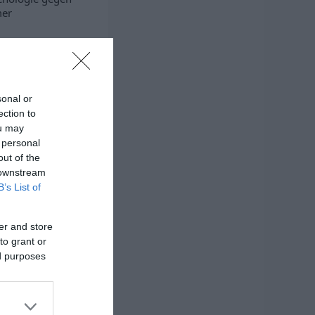
er
sonal or
ection to
ou may
 personal
out of the
 downstream
B’s List of
er and store
to grant or
ed purposes
ewinnen
ewinnen