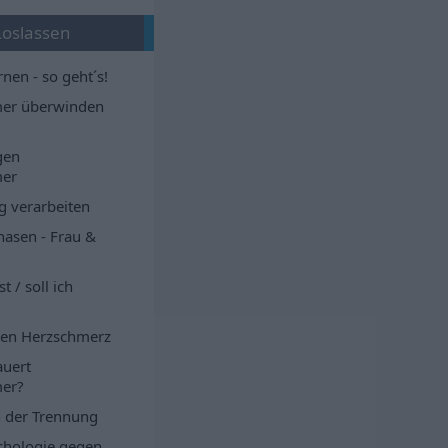
Loslassen
rnen - so geht´s!
er überwinden
gen
er
g verarbeiten
asen - Frau &
t / soll ich
gen Herzschmerz
auert
er?
h der Trennung
ychologie gegen