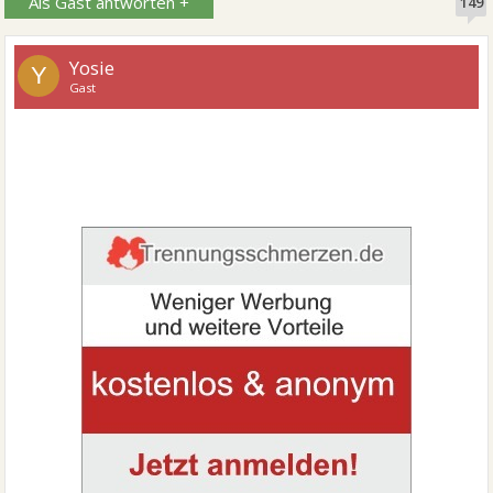
Als Gast antworten +
149
Yosie
Y
Gast