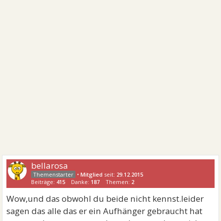
bellarosa
•
Mitglied
seit:
29.12.2015
Beiträge:
415
Danke:
187
Themen:
2
Wow,und das obwohl du beide nicht kennst.leider
sagen das alle das er ein Aufhänger gebraucht hat