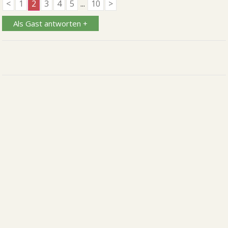
<
1
2
3
4
5
...
10
>
Als Gast antworten +