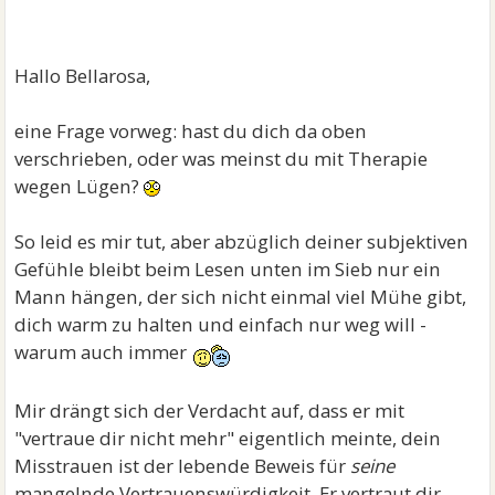
- gestern hab ich ihn gefragt ob wir getrennt sind und
er meinte ja.
- zwei Minuten später schreibt er: Ich Weis immer
Hallo Bellarosa,
noch nichts. Ich kann nichts sagen aber ich will dich
nicht länger warten lassen.
eine Frage vorweg: hast du dich da oben
verschrieben, oder was meinst du mit Therapie
wegen Lügen?
So leid es mir tut, aber abzüglich deiner subjektiven
Gefühle bleibt beim Lesen unten im Sieb nur ein
Mann hängen, der sich nicht einmal viel Mühe gibt,
dich warm zu halten und einfach nur weg will -
warum auch immer
Mir drängt sich der Verdacht auf, dass er mit
"vertraue dir nicht mehr" eigentlich meinte, dein
Misstrauen ist der lebende Beweis für
seine
mangelnde Vertrauenswürdigkeit. Er vertraut dir