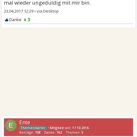
mal wieder ungeduldig mit mir bin.
23.04.2017 12:29
•
x 3
Ente
E
•
Mitglied
seit:
17.10.2016
Beiträge:
708
Danke:
762
Themen:
5