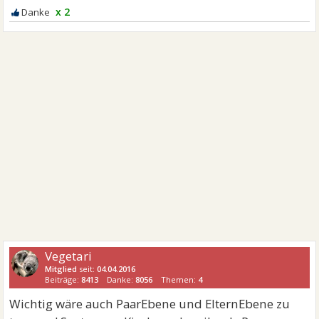
x 2
Vegetari
Mitglied
seit:
04.04.2016
Beiträge:
8413
Danke:
8056
Themen:
4
Wichtig wäre auch PaarEbene und ElternEbene zu