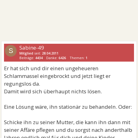
Sabine-49
S
Mitglied
seit:
28.04.2011
Beiträge:
4434
Danke:
6426
Themen:
1
Er hat sich und dir einen ungeheueren
Schlammassel eingebrockt und jetzt liegt er
regungslos da.
Damit wird sich überhaupt nichts lösen.
Eine Lösung wäre, ihn stationär zu behandeln. Oder:
Schicke ihn zu seiner Mutter, die kann ihn dann mit
seiner Affäre pflegen und du sorgst nach anderthalb
Jahren endlich mal für dich und deine Kinder.