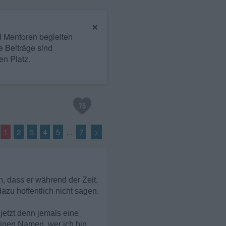
×
nd Mentoren begleiten
e Beiträge sind
en Platz.
75
1
2
3
4
5
7
>
...
, dass er während der Zeit,
dazu hoffentlich nicht sagen.
 jetzt denn jemals eine
inen Namen, wer ich bin