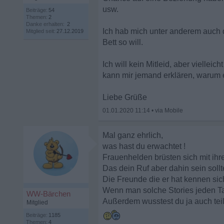
usw.
Beiträge:
54
Themen:
2
Danke erhalten:
2
Ich hab mich unter anderem auch d
Mitglied seit:
27.12.2019
Bett so will.
Ich will kein Mitleid, aber viellei
kann mir jemand erklären, warum 
Liebe Grüße
01.01.2020 11:14
•
Mal ganz ehrlich,
was hast du erwachtet !
Frauenhelden brüsten sich mit ihr
Das dein Ruf aber dahin sein sollt
Die Freunde die er hat kennen sich
Wenn man solche Stories jeden Tag
WW-Bärchen
Außerdem wusstest du ja auch teil
Mitglied
Beiträge:
1185
Themen:
4