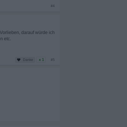
#4
Vorlieben, darauf würde ich
n etc.
x 1
#5