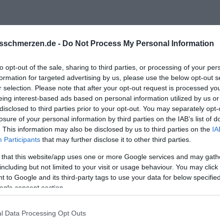
sschmerzen.de -
Do Not Process My Personal Information
to opt-out of the sale, sharing to third parties, or processing of your per
formation for targeted advertising by us, please use the below opt-out s
ßen. Für Männer ist der Tuf im Bett wichtiger als für Frauen. D
r selection. Please note that after your opt-out request is processed y
eing interest-based ads based on personal information utilized by us or
 Bekannten oder Bekannte der man ein Geheimnis anvertraut u
disclosed to third parties prior to your opt-out. You may separately opt-
losure of your personal information by third parties on the IAB’s list of
. This information may also be disclosed by us to third parties on the
IA
Mensch, nur fandest du es immer befremdlich das er während des
Participants
that may further disclose it to other third parties.
 that this website/app uses one or more Google services and may gath
hat immer Neider und diese werden das Gerücht sehr pushen.
including but not limited to your visit or usage behaviour. You may click 
 to Google and its third-party tags to use your data for below specifi
ogle consent section.
l Data Processing Opt Outs