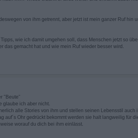
eswegen von ihm getrennt, aber jetzt ist mein ganzer Ruf hin u
cht Tipps, wie ich damit umgehen soll, dass Menschen jetzt so üb
er das gemacht hat und wie mein Ruf wieder besser wird.
er "Beute"
e glaube ich aber nicht.
erlich alle Stories von ihm und stellen seinen Lebensstil auch 
 auf´s Ohr gedrückt bekommt werden sie halt langweilig für di
weise worauf du dich bei ihm einlässt.