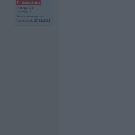
Beiträge:
54
Themen:
2
Danke erhalten:
2
Mitglied seit:
27.12.2019