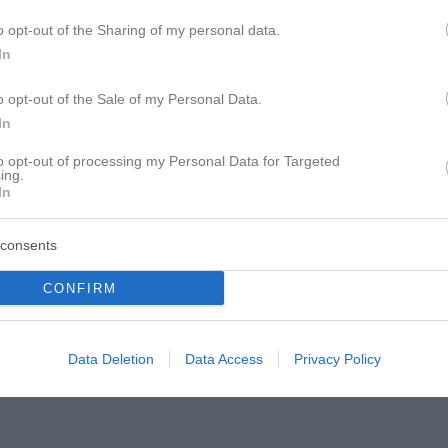
o opt-out of the Sharing of my personal data.
In
o opt-out of the Sale of my Personal Data.
In
to opt-out of processing my Personal Data for Targeted
ing.
In
consents
CONFIRM
 ihn nicht bloßstellen oder sonst was.
weg kommen und das alles hinter mir lassen. Ich
Data Deletion
Data Access
Privacy Policy
ig umgehen soll. Ich mag es nicht, dass mich
ele wissen, nicht nur seine Freunde.