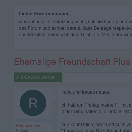
Lieber Forenbesucher
,
wer bei uns Unterstützung sucht, soll sie finden, und
das Forum und achten darauf, dass Beiträge respektvo
ausdrücklich erwünscht, damit sich alle Mitglieder woh
Ehemalige Freundschaft Plus v
Als Gast antworten +
Hallo und freues neues,
R
Ich hab am Freitag meine F+ mit e
in der wir 6 hatten alle Details er
Nun kennt mich jeder und auch wirk
Rainbowlover
Mitglied
Chance auf eine Beziehung haben 