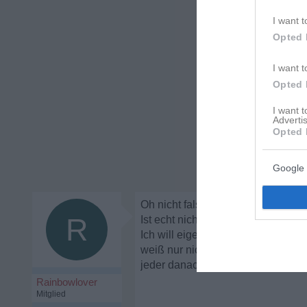
I want t
Opted 
I want t
Opted 
I want 
Advertis
Opted 
Google 
Oh nicht falsch verstehen, ich will
R
Ist echt nicht nötig.
Ich will eigentlich nur drüber hin
weiß nur nicht wie ich damit richt
jeder danach fragt und das sehr vi
Rainbowlover
Mitglied