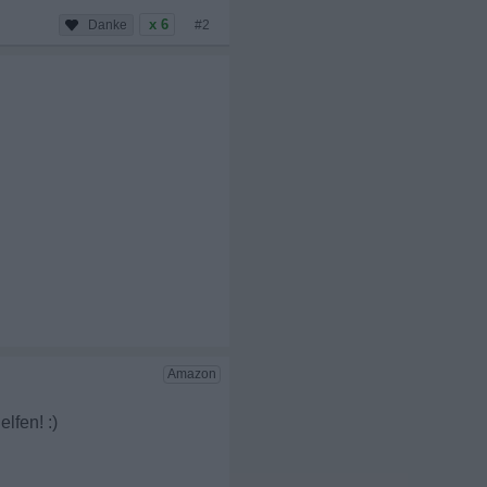
x 6
#2