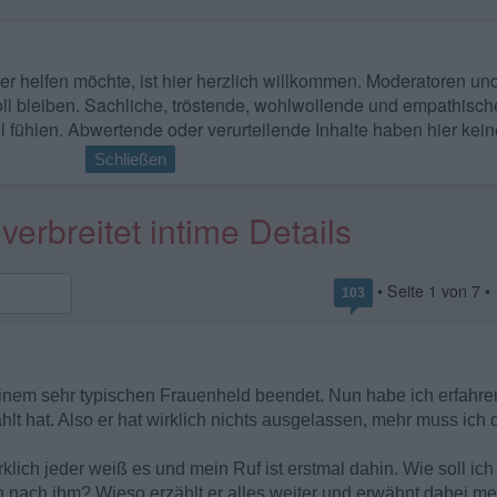
 wer helfen möchte, ist hier herzlich willkommen. Moderatoren u
ll bleiben. Sachliche, tröstende, wohlwollende und empathisch
l fühlen. Abwertende oder verurteilende Inhalte haben hier kein
Schließen
erbreitet intime Details
• Seite
1
von
7
•
103
inem sehr typischen Frauenheld beendet. Nun habe ich erfahren
zählt hat. Also er hat wirklich nichts ausgelassen, mehr muss ich 
lich jeder weiß es und mein Ruf ist erstmal dahin. Wie soll ich
nach ihm? Wieso erzählt er alles weiter und erwähnt dabei me